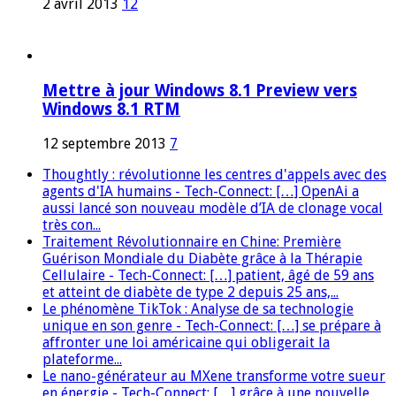
2 avril 2013
12
Mettre à jour Windows 8.1 Preview vers
Windows 8.1 RTM
12 septembre 2013
7
Thoughtly : révolutionne les centres d'appels avec des
agents d'IA humains - Tech-Connect: […] OpenAi a
aussi lancé son nouveau modèle d’IA de clonage vocal
très con...
Traitement Révolutionnaire en Chine: Première
Guérison Mondiale du Diabète grâce à la Thérapie
Cellulaire - Tech-Connect: […] patient, âgé de 59 ans
et atteint de diabète de type 2 depuis 25 ans,...
Le phénomène TikTok : Analyse de sa technologie
unique en son genre - Tech-Connect: […] se prépare à
affronter une loi américaine qui obligerait la
plateforme...
Le nano-générateur au MXene transforme votre sueur
en énergie - Tech-Connect: […] grâce à une nouvelle