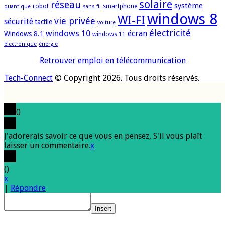
solaire
réseau
système
robot
smartphone
quantique
sans fil
windows 8
WI-FI
vie privée
sécurité
tactile
voiture
électricité
windows 10
écran
Windows 8.1
windows 11
électronique
énergie
Retrouver emploi en télécommunication
Tech-Connect
© Copyright 2026. Tous droits réservés.
0
J'adorerais savoir ce que vous en pensez, S'il vous plaît
laisser un commentaire.
x
(
)
x
|
Répondre
Insert