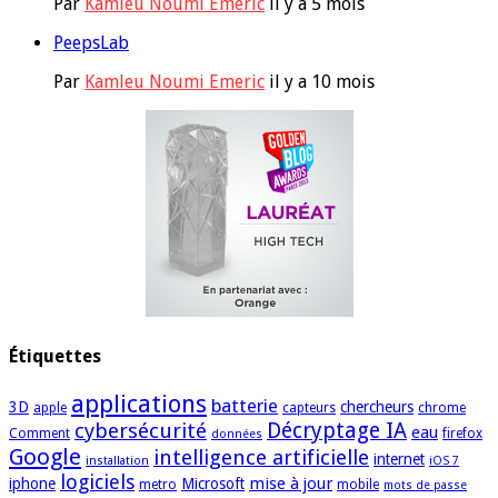
Par
Kamleu Noumi Emeric
il y a 5 mois
PeepsLab
Par
Kamleu Noumi Emeric
il y a 10 mois
Étiquettes
applications
batterie
3D
chercheurs
apple
capteurs
chrome
cybersécurité
Décryptage IA
eau
Comment
firefox
données
Google
intelligence artificielle
internet
installation
iOS 7
logiciels
mise à jour
iphone
Microsoft
metro
mobile
mots de passe