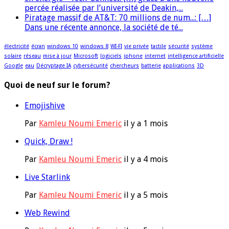
percée réalisée par l’université de Deakin,...
Piratage massif de AT&T: 70 millions de num...: […]
Dans une récente annonce, la société de té...
électricité
écran
windows 10
windows 8
WI-FI
vie privée
tactile
sécurité
système
solaire
réseau
mise à jour
Microsoft
logiciels
iphone
internet
intelligence artificielle
Google
eau
Décryptage IA
cybersécurité
chercheurs
batterie
applications
3D
Quoi de neuf sur le forum?
Emojishive
Par
Kamleu Noumi Emeric
il y a 1 mois
Quick, Draw !
Par
Kamleu Noumi Emeric
il y a 4 mois
Live Starlink
Par
Kamleu Noumi Emeric
il y a 5 mois
Web Rewind