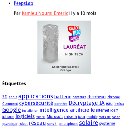
PeepsLab
Par
Kamleu Noumi Emeric
il y a 10 mois
Étiquettes
applications
batterie
3D
chercheurs
apple
capteurs
chrome
cybersécurité
Décryptage IA
eau
Comment
firefox
données
Google
intelligence artificielle
internet
installation
iOS 7
logiciels
mise à jour
iphone
Microsoft
metro
mobile
mots de passe
solaire
réseau
système
robot
smartphone
quantique
sans fil