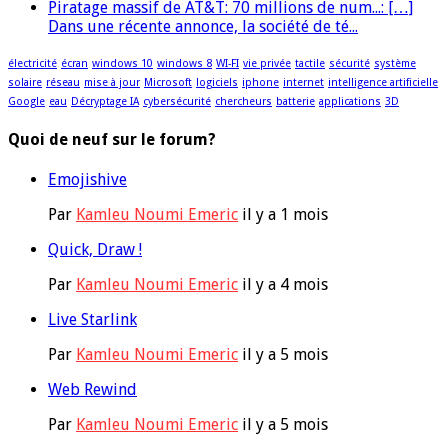
Piratage massif de AT&T: 70 millions de num...: […]
Dans une récente annonce, la société de té...
électricité
écran
windows 10
windows 8
WI-FI
vie privée
tactile
sécurité
système
solaire
réseau
mise à jour
Microsoft
logiciels
iphone
internet
intelligence artificielle
Google
eau
Décryptage IA
cybersécurité
chercheurs
batterie
applications
3D
Quoi de neuf sur le forum?
Emojishive
Par
Kamleu Noumi Emeric
il y a 1 mois
Quick, Draw !
Par
Kamleu Noumi Emeric
il y a 4 mois
Live Starlink
Par
Kamleu Noumi Emeric
il y a 5 mois
Web Rewind
Par
Kamleu Noumi Emeric
il y a 5 mois