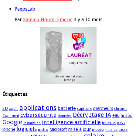
PeepsLab
Par
Kamleu Noumi Emeric
il y a 10 mois
Étiquettes
applications
batterie
3D
chercheurs
apple
capteurs
chrome
cybersécurité
Décryptage IA
eau
Comment
firefox
données
Google
intelligence artificielle
internet
installation
iOS 7
logiciels
mise à jour
iphone
Microsoft
metro
mobile
mots de passe
solaire