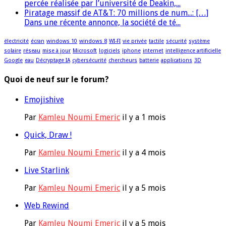
percée réalisée par l’université de Deakin,...
Piratage massif de AT&T: 70 millions de num...: […]
Dans une récente annonce, la société de té...
électricité
écran
windows 10
windows 8
WI-FI
vie privée
tactile
sécurité
système
solaire
réseau
mise à jour
Microsoft
logiciels
iphone
internet
intelligence artificielle
Google
eau
Décryptage IA
cybersécurité
chercheurs
batterie
applications
3D
Quoi de neuf sur le forum?
Emojishive
Par
Kamleu Noumi Emeric
il y a 1 mois
Quick, Draw !
Par
Kamleu Noumi Emeric
il y a 4 mois
Live Starlink
Par
Kamleu Noumi Emeric
il y a 5 mois
Web Rewind
Par
Kamleu Noumi Emeric
il y a 5 mois