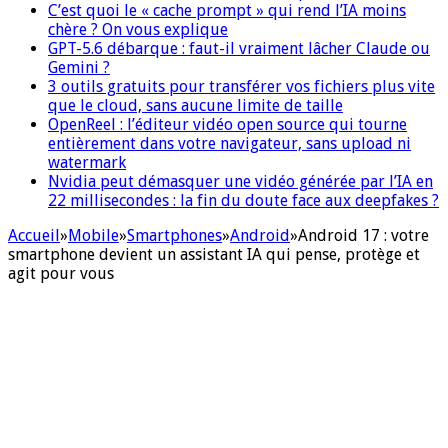
C’est quoi le « cache prompt » qui rend l’IA moins
chère ? On vous explique
GPT-5.6 débarque : faut-il vraiment lâcher Claude ou
Gemini ?
3 outils gratuits pour transférer vos fichiers plus vite
que le cloud, sans aucune limite de taille
OpenReel : l’éditeur vidéo open source qui tourne
entièrement dans votre navigateur, sans upload ni
watermark
Nvidia peut démasquer une vidéo générée par l’IA en
22 millisecondes : la fin du doute face aux deepfakes ?
Accueil
»
Mobile
»
Smartphones
»
Android
»
Android 17 : votre
smartphone devient un assistant IA qui pense, protège et
agit pour vous