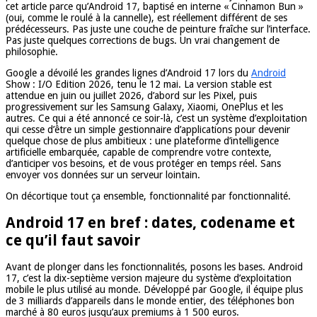
cet article parce qu’Android 17, baptisé en interne « Cinnamon Bun »
(oui, comme le roulé à la cannelle), est réellement différent de ses
prédécesseurs. Pas juste une couche de peinture fraîche sur l’interface.
Pas juste quelques corrections de bugs. Un vrai changement de
philosophie.
Google a dévoilé les grandes lignes d’Android 17 lors du
Android
Show : I/O Edition 2026, tenu le 12 mai. La version stable est
attendue en juin ou juillet 2026, d’abord sur les Pixel, puis
progressivement sur les Samsung Galaxy, Xiaomi, OnePlus et les
autres. Ce qui a été annoncé ce soir-là, c’est un système d’exploitation
qui cesse d’être un simple gestionnaire d’applications pour devenir
quelque chose de plus ambitieux : une plateforme d’intelligence
artificielle embarquée, capable de comprendre votre contexte,
d’anticiper vos besoins, et de vous protéger en temps réel. Sans
envoyer vos données sur un serveur lointain.
On décortique tout ça ensemble, fonctionnalité par fonctionnalité.
Android 17 en bref : dates, codename et
ce qu’il faut savoir
Avant de plonger dans les fonctionnalités, posons les bases. Android
17, c’est la dix-septième version majeure du système d’exploitation
mobile le plus utilisé au monde. Développé par Google, il équipe plus
de 3 milliards d’appareils dans le monde entier, des téléphones bon
marché à 80 euros jusqu’aux premiums à 1 500 euros.