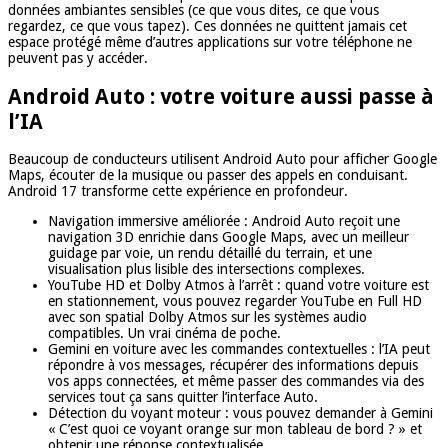
données ambiantes sensibles (ce que vous dites, ce que vous
regardez, ce que vous tapez). Ces données ne quittent jamais cet
espace protégé même d’autres applications sur votre téléphone ne
peuvent pas y accéder.
Android Auto : votre voiture aussi passe à
l’IA
Beaucoup de conducteurs utilisent Android Auto pour afficher Google
Maps, écouter de la musique ou passer des appels en conduisant.
Android 17 transforme cette expérience en profondeur.
Navigation immersive améliorée : Android Auto reçoit une
navigation 3D enrichie dans Google Maps, avec un meilleur
guidage par voie, un rendu détaillé du terrain, et une
visualisation plus lisible des intersections complexes.
YouTube HD et Dolby Atmos à l’arrêt : quand votre voiture est
en stationnement, vous pouvez regarder YouTube en Full HD
avec son spatial Dolby Atmos sur les systèmes audio
compatibles. Un vrai cinéma de poche.
Gemini en voiture avec les commandes contextuelles : l’IA peut
répondre à vos messages, récupérer des informations depuis
vos apps connectées, et même passer des commandes via des
services tout ça sans quitter l’interface Auto.
Détection du voyant moteur : vous pouvez demander à Gemini
« C’est quoi ce voyant orange sur mon tableau de bord ? » et
obtenir une réponse contextualisée.