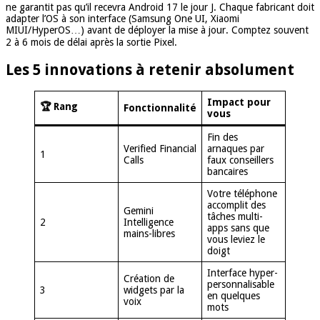
ne garantit pas qu’il recevra Android 17 le jour J. Chaque fabricant doit
adapter l’OS à son interface (Samsung One UI, Xiaomi
MIUI/HyperOS…) avant de déployer la mise à jour. Comptez souvent
2 à 6 mois de délai après la sortie Pixel.
Les 5 innovations à retenir absolument
Impact pour
🏆 Rang
Fonctionnalité
vous
Fin des
Verified Financial
arnaques par
1
Calls
faux conseillers
bancaires
Votre téléphone
accomplit des
Gemini
tâches multi-
2
Intelligence
apps sans que
mains-libres
vous leviez le
doigt
Interface hyper-
Création de
personnalisable
3
widgets par la
en quelques
voix
mots