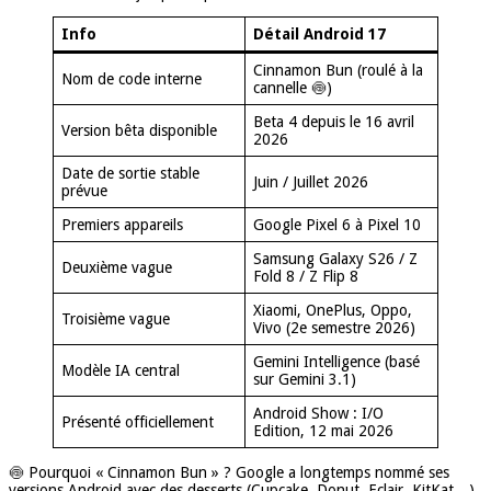
Info
Détail Android 17
Cinnamon Bun (roulé à la
Nom de code interne
cannelle 🍥)
Beta 4 depuis le 16 avril
Version bêta disponible
2026
Date de sortie stable
Juin / Juillet 2026
prévue
Premiers appareils
Google Pixel 6 à Pixel 10
Samsung Galaxy S26 / Z
Deuxième vague
Fold 8 / Z Flip 8
Xiaomi, OnePlus, Oppo,
Troisième vague
Vivo (2e semestre 2026)
Gemini Intelligence (basé
Modèle IA central
sur Gemini 3.1)
Android Show : I/O
Présenté officiellement
Edition, 12 mai 2026
🍥 Pourquoi « Cinnamon Bun » ? Google a longtemps nommé ses
versions Android avec des desserts (Cupcake, Donut, Eclair, KitKat…).