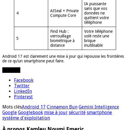
IA puissante
sans que vos
AISeal + Private
4
données ne
Compute Core
quittent votre
téléphone
Find Hub :
Votre téléphone
verrouillage
volé reste une
5
biométrique à
brique
distance
inutilisable
Android 17 est clairement une mise à jour qui repousse les frontières
de ce qu’un smartphone peut faire.
Partager
Facebook
Twitter
LinkedIn
Pinterest
Mots clés
Android 17
Cinnamon Bun
Gemini Intelligence
Google
Googlebook
mise à jour
sécurité
smartphone
système d'exploitation
À propos Kamleu Noumi Emeric