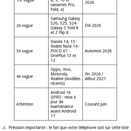
1re vague
8, 9, 10 et
2026
variantes Pro,
Fold, a)
Samsung Galaxy
S26, S25, S24 ·
2e vague
Été 2026
Galaxy Z Fold 8
et Z Flip 8
Xiaomi 14, 15 ·
Redmi Note 14 ·
3e vague
POCO X7 ·
Automne 2026
OnePlus 13 et
12
Oppo, Vivo,
Motorola,
Fin 2026 /
4e vague
Realme (modèles
début 2027
récents)
Android 16
QPR3 : mise à
jour de
Attention
Courant juin
maintenance
avant Android
17
⚠️ Précision importante : le fait que votre téléphone soit sur cette liste