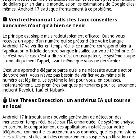
de dollars par an dans le monde, selon les estimations de Google elles-
mêmes. Android 17 s’attaque frontalement à ce problème.
🏦 Verified Financial Calls : les faux conseillers
bancaires n’ont qu’à bien se tenir
Le principe est simple mais redoutablement efficace. Quand vous
recevez un appel d’un numéro qui se prétend être votre banque,
Android 17 va vérifier en temps réel si ce numéro correspond bien à
l’application officielle de votre banque installée sur votre téléphone. Si
ce n’est pas le cas, c’est-à-dire si c’est un usurpateur, le système coupe
automatiquement l’appel, avant même que vous ne décrochiez.
C’est une approche élégante parce qu’elle ne nécessite aucune action
de votre part. Vous n’avez pas besoin de vérifier vous-même si le
numéro est légitime. Le système le fait pour vous, en coulisses,
instantanément. Les premières banques partenaires pour ce lancement
incluent Revolut, Itaú et Nubank.
🤖 Live Threat Detection : un antivirus IA qui tourne
en local
Android 17 introduit une nouvelle génération de détection des
menaces en temps réel, basée sur l’IA embarquée. Ce système analyse
en continu le comportement des applications installées sur votre
téléphone, comment elles accèdent à vos données, quelles permissions
elles utilisent, si elles ont des comportements suspects (exfiltration de