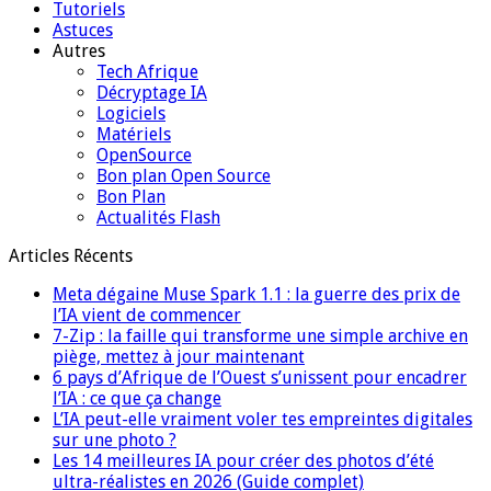
Tutoriels
Astuces
Autres
Tech Afrique
Décryptage IA
Logiciels
Matériels
OpenSource
Bon plan Open Source
Bon Plan
Actualités Flash
Articles Récents
Meta dégaine Muse Spark 1.1 : la guerre des prix de
l’IA vient de commencer
7-Zip : la faille qui transforme une simple archive en
piège, mettez à jour maintenant
6 pays d’Afrique de l’Ouest s’unissent pour encadrer
l’IA : ce que ça change
L’IA peut-elle vraiment voler tes empreintes digitales
sur une photo ?
Les 14 meilleures IA pour créer des photos d’été
ultra-réalistes en 2026 (Guide complet)