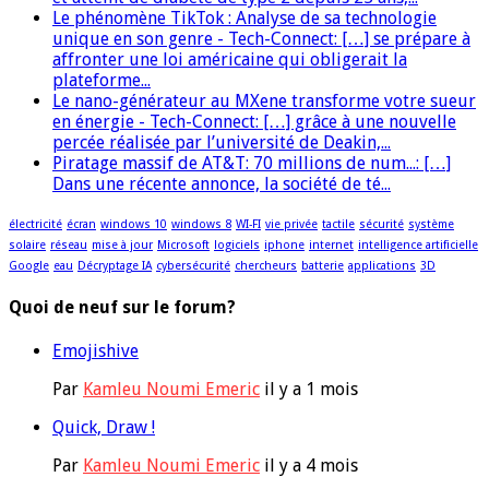
Le phénomène TikTok : Analyse de sa technologie
unique en son genre - Tech-Connect: […] se prépare à
affronter une loi américaine qui obligerait la
plateforme...
Le nano-générateur au MXene transforme votre sueur
en énergie - Tech-Connect: […] grâce à une nouvelle
percée réalisée par l’université de Deakin,...
Piratage massif de AT&T: 70 millions de num...: […]
Dans une récente annonce, la société de té...
électricité
écran
windows 10
windows 8
WI-FI
vie privée
tactile
sécurité
système
solaire
réseau
mise à jour
Microsoft
logiciels
iphone
internet
intelligence artificielle
Google
eau
Décryptage IA
cybersécurité
chercheurs
batterie
applications
3D
Quoi de neuf sur le forum?
Emojishive
Par
Kamleu Noumi Emeric
il y a 1 mois
Quick, Draw !
Par
Kamleu Noumi Emeric
il y a 4 mois