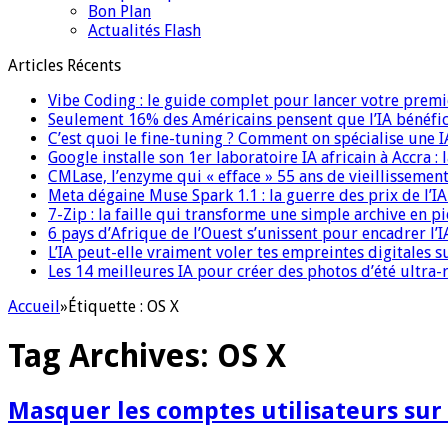
Bon Plan
Actualités Flash
Articles Récents
Vibe Coding : le guide complet pour lancer votre premi
Seulement 16% des Américains pensent que l’IA bénéfici
C’est quoi le fine-tuning ? Comment on spécialise une 
Google installe son 1er laboratoire IA africain à Accra :
CMLase, l’enzyme qui « efface » 55 ans de vieillissement
Meta dégaine Muse Spark 1.1 : la guerre des prix de l’
7-Zip : la faille qui transforme une simple archive en p
6 pays d’Afrique de l’Ouest s’unissent pour encadrer l’I
L’IA peut-elle vraiment voler tes empreintes digitales s
Les 14 meilleures IA pour créer des photos d’été ultra-
Accueil
»
Étiquette :
OS X
Tag Archives:
OS X
Masquer les comptes utilisateurs sur 