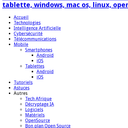
tablette, windows, mac os, linux, ope
Accueil
Technologies
Intelligence Artificielle
Cybersécurité
Télécommunications
Mobile
Smartphones
Android
iOS
Tablettes
Android
iOS
Tutoriels
Astuces
Autres
Tech Afrique
Décryptage IA
Logiciels
Matériels
OpenSource
Bon plan Open Source