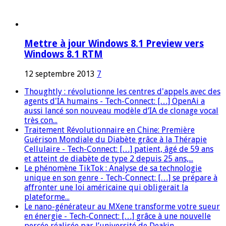
Mettre à jour Windows 8.1 Preview vers
Windows 8.1 RTM
12 septembre 2013
7
Thoughtly : révolutionne les centres d'appels avec des
agents d'IA humains - Tech-Connect: […] OpenAi a
aussi lancé son nouveau modèle d’IA de clonage vocal
très con...
Traitement Révolutionnaire en Chine: Première
Guérison Mondiale du Diabète grâce à la Thérapie
Cellulaire - Tech-Connect: […] patient, âgé de 59 ans
et atteint de diabète de type 2 depuis 25 ans,...
Le phénomène TikTok : Analyse de sa technologie
unique en son genre - Tech-Connect: […] se prépare à
affronter une loi américaine qui obligerait la
plateforme...
Le nano-générateur au MXene transforme votre sueur
en énergie - Tech-Connect: […] grâce à une nouvelle
percée réalisée par l’université de Deakin,...