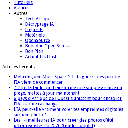
Tutoriels
Astuces
Autres
Tech Afrique
Décryptage IA
Logiciels
Matériels
OpenSource
Bon plan Open Source
Bon Plan
Actualités Flash
Articles Récents
Meta dégaine Muse Spark 1.1 : la guerre des prix de
l’IA vient de commencer
7-Zip : la faille qui transforme une simple archive en
piège, mettez à jour maintenant
6 pays d’Afrique de l’Ouest s’unissent pour encadrer
l’IA : ce que ça change
L’IA peut-elle vraiment voler tes empreintes digitales
sur une photo ?
Les 14 meilleures IA pour créer des photos d’été
ultra-réalistes en 2026 (Guide complet)