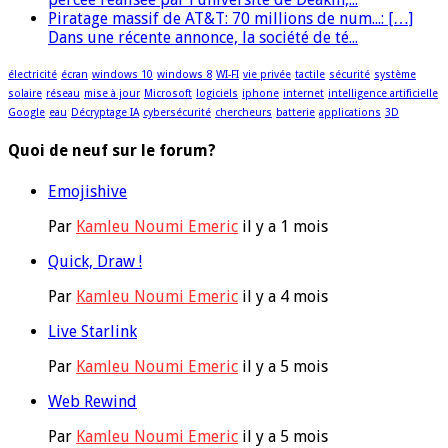
Piratage massif de AT&T: 70 millions de num...: […]
Dans une récente annonce, la société de té...
électricité
écran
windows 10
windows 8
WI-FI
vie privée
tactile
sécurité
système
solaire
réseau
mise à jour
Microsoft
logiciels
iphone
internet
intelligence artificielle
Google
eau
Décryptage IA
cybersécurité
chercheurs
batterie
applications
3D
Quoi de neuf sur le forum?
Emojishive
Par
Kamleu Noumi Emeric
il y a 1 mois
Quick, Draw !
Par
Kamleu Noumi Emeric
il y a 4 mois
Live Starlink
Par
Kamleu Noumi Emeric
il y a 5 mois
Web Rewind
Par
Kamleu Noumi Emeric
il y a 5 mois