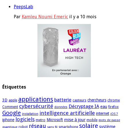
PeepsLab
Par
Kamleu Noumi Emeric
il y a 10 mois
Étiquettes
applications
batterie
3D
chercheurs
apple
capteurs
chrome
cybersécurité
Décryptage IA
eau
Comment
firefox
données
Google
intelligence artificielle
internet
installation
iOS 7
logiciels
mise à jour
iphone
Microsoft
metro
mobile
mots de passe
solaire
réseau
système
robot
smartphone
quantique
sans fil