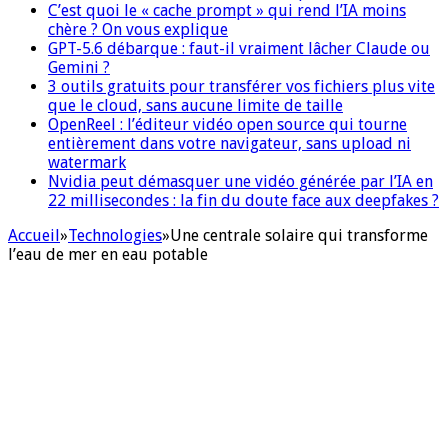
C’est quoi le « cache prompt » qui rend l’IA moins
chère ? On vous explique
GPT-5.6 débarque : faut-il vraiment lâcher Claude ou
Gemini ?
3 outils gratuits pour transférer vos fichiers plus vite
que le cloud, sans aucune limite de taille
OpenReel : l’éditeur vidéo open source qui tourne
entièrement dans votre navigateur, sans upload ni
watermark
Nvidia peut démasquer une vidéo générée par l’IA en
22 millisecondes : la fin du doute face aux deepfakes ?
Accueil
»
Technologies
»
Une centrale solaire qui transforme
l’eau de mer en eau potable