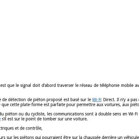
G, est que le signal doit d’abord traverser le réseau de téléphonie mobile
 de détection de piéton proposé est basé sur le
Wi-Fi
Direct. Il n’y a pas
 que cette plate-forme est parfaite pour permettre aux voitures, aux piéto
u piéton ou du cycliste, les communications sont à double sens en Wi-Fi D
e
s’il est sur le point de tomber sur une voiture.
triques et de contrôle,
urs sur les piétons qui pourraient être sur la chaussée derrière un véhicule