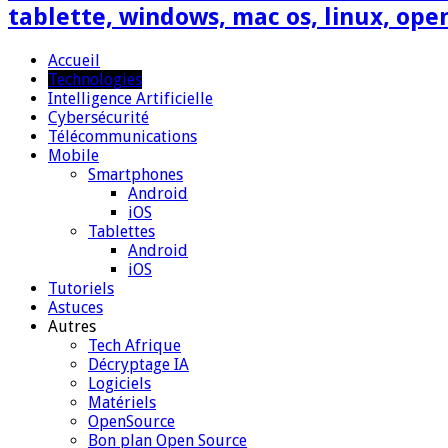
tablette, windows, mac os, linux, ope
Accueil
Technologies
Intelligence Artificielle
Cybersécurité
Télécommunications
Mobile
Smartphones
Android
iOS
Tablettes
Android
iOS
Tutoriels
Astuces
Autres
Tech Afrique
Décryptage IA
Logiciels
Matériels
OpenSource
Bon plan Open Source