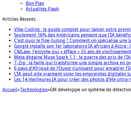
Bon Plan
Actualités Flash
Articles Récents
Vibe Coding : le guide complet pour lancer votre premi
Seulement 16% des Américains pensent que l’IA bénéfici
C’est quoi le fine-tuning ? Comment on spécialise une 
Google installe son 1er laboratoire IA africain à Accra :
CMLase, l’enzyme qui « efface » 55 ans de vieillissement
Meta dégaine Muse Spark 1.1 : la guerre des prix de l’
7-Zip : la faille qui transforme une simple archive en p
6 pays d’Afrique de l’Ouest s’unissent pour encadrer l’I
L’IA peut-elle vraiment voler tes empreintes digitales s
Les 14 meilleures IA pour créer des photos d’été ultra-
Accueil
»
Technologies
»
GM développe un système de détection 