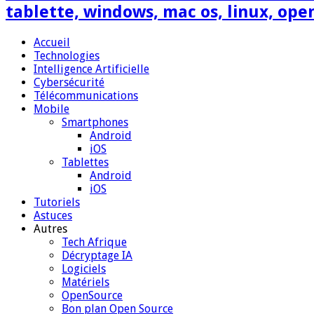
tablette, windows, mac os, linux, ope
Accueil
Technologies
Intelligence Artificielle
Cybersécurité
Télécommunications
Mobile
Smartphones
Android
iOS
Tablettes
Android
iOS
Tutoriels
Astuces
Autres
Tech Afrique
Décryptage IA
Logiciels
Matériels
OpenSource
Bon plan Open Source