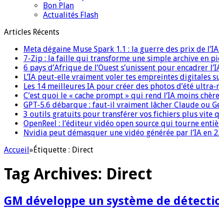
Bon Plan
Actualités Flash
Articles Récents
Meta dégaine Muse Spark 1.1 : la guerre des prix de l’
7-Zip : la faille qui transforme une simple archive en p
6 pays d’Afrique de l’Ouest s’unissent pour encadrer l’I
L’IA peut-elle vraiment voler tes empreintes digitales s
Les 14 meilleures IA pour créer des photos d’été ultra-
C’est quoi le « cache prompt » qui rend l’IA moins chèr
GPT-5.6 débarque : faut-il vraiment lâcher Claude ou G
3 outils gratuits pour transférer vos fichiers plus vite 
OpenReel : l’éditeur vidéo open source qui tourne ent
Nvidia peut démasquer une vidéo générée par l’IA en 22
Accueil
»
Étiquette :
Direct
Tag Archives:
Direct
GM développe un système de détection