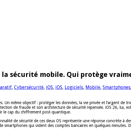
e la sécurité mobile. Qui protège vraim
ratif
,
Cybersécurité
,
iOS
,
iOS
,
Logiciels
,
Mobile
,
Smartphones
 Un même objectif : protéger les données, la vie privée et l’argent de troi
ection de fraude et son architecture de sécurité repensée. iOS 26, lui, est
ir le cap du chiffrement post-quantique.
onnalité de sécurité de ces deux OS représente une réponse concrète à des
s de smartphones qui vident des comptes bancaires en quelques minutes. Dan