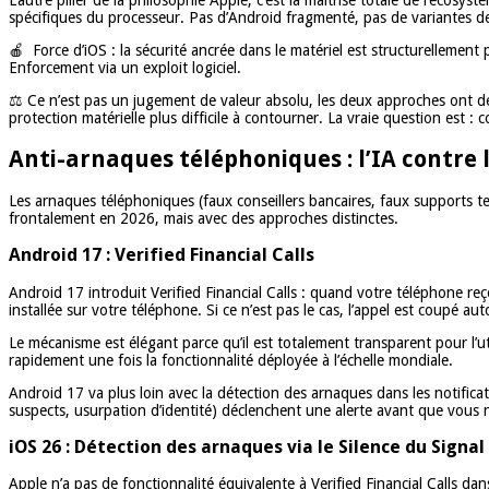
spécifiques du processeur. Pas d’Android fragmenté, pas de variantes de
🍎 Force d’iOS : la sécurité ancrée dans le matériel est structurellemen
Enforcement via un exploit logiciel.
⚖️ Ce n’est pas un jugement de valeur absolu, les deux approches ont des
protection matérielle plus difficile à contourner. La vraie question est 
Anti-arnaques téléphoniques : l’IA contre 
Les arnaques téléphoniques (faux conseillers bancaires, faux supports te
frontalement en 2026, mais avec des approches distinctes.
Android 17 : Verified Financial Calls
Android 17 introduit Verified Financial Calls : quand votre téléphone reç
installée sur votre téléphone. Si ce n’est pas le cas, l’appel est coupé
Le mécanisme est élégant parce qu’il est totalement transparent pour l’ut
rapidement une fois la fonctionnalité déployée à l’échelle mondiale.
Android 17 va plus loin avec la détection des arnaques dans les notif
suspects, usurpation d’identité) déclenchent une alerte avant que vous n
iOS 26 : Détection des arnaques via le Silence du Signal
Apple n’a pas de fonctionnalité équivalente à Verified Financial Calls da