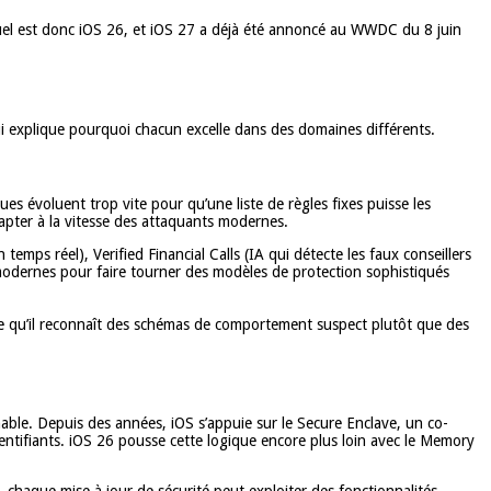
ctuel est donc iOS 26, et iOS 27 a déjà été annoncé au WWDC du 8 juin
ui explique pourquoi chacun excelle dans des domaines différents.
es évoluent trop vite pour qu’une liste de règles fixes puisse les
apter à la vitesse des attaquants modernes.
ps réel), Verified Financial Calls (IA qui détecte les faux conseillers
 modernes pour faire tourner des modèles de protection sophistiqués
e qu’il reconnaît des schémas de comportement suspect plutôt que des
nable. Depuis des années, iOS s’appuie sur le Secure Enclave, un co-
dentifiants. iOS 26 pousse cette logique encore plus loin avec le Memory
OS), chaque mise à jour de sécurité peut exploiter des fonctionnalités