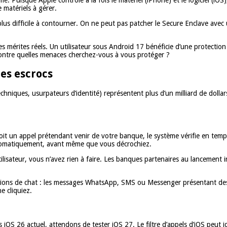
 matériels à gérer.
t plus difficile à contourner. On ne peut pas patcher le Secure Enclave ave
 mérites réels. Un utilisateur sous Android 17 bénéficie d’une protection 
: contre quelles menaces cherchez-vous à vous protéger ?
les escrocs
chniques, usurpateurs d’identité) représentent plus d’un milliard de dolla
oit un appel prétendant venir de votre banque, le système vérifie en temps 
 automatiquement, avant même que vous décrochiez.
ilisateur, vous n’avez rien à faire. Les banques partenaires au lancement i
ications de chat : les messages WhatsApp, SMS ou Messenger présentant de
e cliquiez.
ns iOS 26 actuel, attendons de tester iOS 27. Le filtre d’appels d’iOS peut