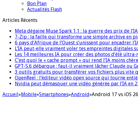
Bon Plan
Actualités Flash
Articles Récents
Meta dégaine Muse Spark 1.1 : la guerre des prix de l’
7-Zip : la faille qui transforme une simple archive en p
6 pays d’Afrique de l’Ouest s’unissent pour encadrer l’I
L’IA peut-elle vraiment voler tes empreintes digitales s
Les 14 meilleures IA pour créer des photos d’été ultra-
C’est quoi le « cache prompt » qui rend l’IA moins chèr
GPT-5.6 débarque : faut-il vraiment lâcher Claude ou G
3 outils gratuits pour transférer vos fichiers plus vite 
OpenReel : l’éditeur vidéo open source qui tourne ent
Nvidia peut démasquer une vidéo générée par l’IA en 22
Accueil
»
Mobile
»
Smartphones
»
Android
»
Android 17 vs iOS 26