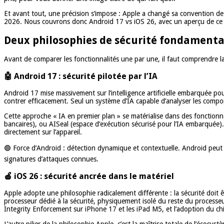
Et avant tout, une précision s’impose : Apple a changé sa convention de
2026. Nous couvrons donc Android 17 vs iOS 26, avec un aperçu de ce
Deux philosophies de sécurité fondamenta
Avant de comparer les fonctionnalités une par une, il faut comprendre l
🤖 Android 17 : sécurité pilotée par l’IA
Android 17 mise massivement sur l’intelligence artificielle embarquée pou
contrer efficacement. Seul un système d’IA capable d’analyser les compo
Cette approche « IA en premier plan » se matérialise dans des fonctionna
bancaires), ou AISeal (espace d’exécution sécurisé pour l’IA embarquée)
directement sur l’appareil.
🟢 Force d’Android : détection dynamique et contextuelle. Android peu
signatures d’attaques connues.
🍎 iOS 26 : sécurité ancrée dans le matériel
Apple adopte une philosophie radicalement différente : la sécurité doit 
processeur dédié à la sécurité, physiquement isolé du reste du processeu
Integrity Enforcement sur iPhone 17 et les iPad M5, et l’adoption du c
L’autre pilier de la philosophie Apple, c’est la maîtrise totale de l’écosys