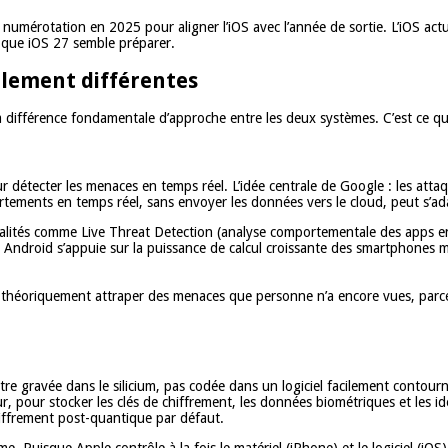
 numérotation en 2025 pour aligner l’iOS avec l’année de sortie. L’iOS a
 que iOS 27 semble préparer.
lement différentes
a différence fondamentale d’approche entre les deux systèmes. C’est ce q
r détecter les menaces en temps réel. L’idée centrale de Google : les attaqu
rtements en temps réel, sans envoyer les données vers le cloud, peut s’ad
lités comme Live Threat Detection (analyse comportementale des apps en tem
. Android s’appuie sur la puissance de calcul croissante des smartphones
t théoriquement attraper des menaces que personne n’a encore vues, parc
être gravée dans le silicium, pas codée dans un logiciel facilement contour
r, pour stocker les clés de chiffrement, les données biométriques et les i
hiffrement post-quantique par défaut.
tème. Puisque Apple contrôle à la fois le matériel (iPhone) et le logiciel (i