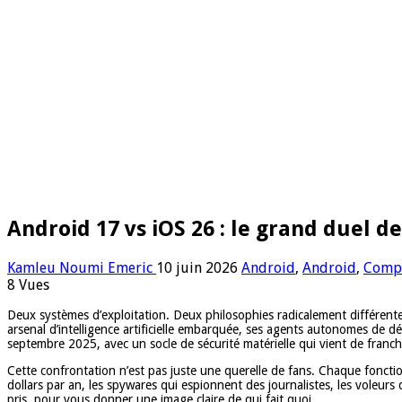
Android 17 vs iOS 26 : le grand duel d
Kamleu Noumi Emeric
10 juin 2026
Android
,
Android
,
Compa
8 Vues
Deux systèmes d’exploitation. Deux philosophies radicalement différentes.
arsenal d’intelligence artificielle embarquée, ses agents autonomes de dét
septembre 2025, avec un socle de sécurité matérielle qui vient de franch
Cette confrontation n’est pas juste une querelle de fans. Chaque foncti
dollars par an, les spywares qui espionnent des journalistes, les voleur
pris, pour vous donner une image claire de qui fait quoi.