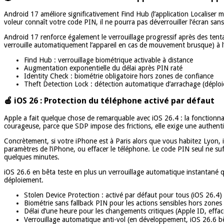
Android 17 améliore significativement Find Hub (l’application Localiser 
voleur connaît votre code PIN, il ne pourra pas déverrouiller l’écran san
Android 17 renforce également le verrouillage progressif après des tenta
verrouille automatiquement l’appareil en cas de mouvement brusque) à l’
Find Hub : verrouillage biométrique activable à distance
Augmentation exponentielle du délai après PIN raté
Identity Check : biométrie obligatoire hors zones de confiance
Theft Detection Lock : détection automatique d’arrachage (déplo
🍎 iOS 26 : Protection du téléphone activé par défaut
Apple a fait quelque chose de remarquable avec iOS 26.4 : la fonctionnal
courageuse, parce que SDP impose des frictions, elle exige une authenti
Concrètement, si votre iPhone est à Paris alors que vous habitez Lyon, 
paramètres de l’iPhone, ou effacer le téléphone. Le code PIN seul ne suf
quelques minutes.
iOS 26.6 en bêta teste en plus un verrouillage automatique instantané q
déploiement.
Stolen Device Protection : activé par défaut pour tous (iOS 26.4)
Biométrie sans fallback PIN pour les actions sensibles hors zones
Délai d’une heure pour les changements critiques (Apple ID, eff
Verrouillage automatique anti-vol (en développement, iOS 26.6 b