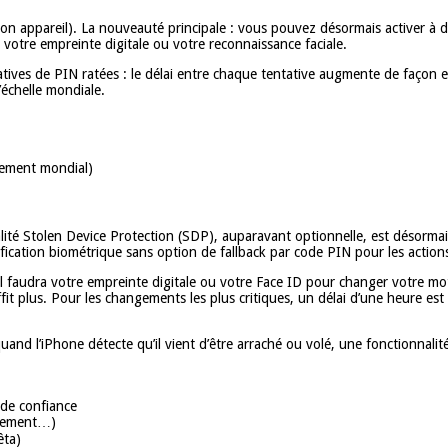
mon appareil). La nouveauté principale : vous pouvez désormais activer à d
s votre empreinte digitale ou votre reconnaissance faciale.
tives de PIN ratées : le délai entre chaque tentative augmente de façon e
échelle mondiale.
iement mondial)
ité Stolen Device Protection (SDP), auparavant optionnelle, est désormais 
fication biométrique sans option de fallback par code PIN pour les action
il faudra votre empreinte digitale ou votre Face ID pour changer votre mo
fit plus. Pour les changements les plus critiques, un délai d’une heure e
uand l’iPhone détecte qu’il vient d’être arraché ou volé, une fonctionnali
 de confiance
acement…)
êta)