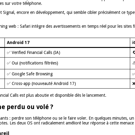
ées sur votre téléphone.
t Signal, encore en développement, qui semble cibler précisément ce type 
shing web : Safari intègre des avertissements en temps réel pour les sites 
Android 17
i
✅ Verified Financial Calls (IA)

⚠
✅ Oui (notifications filtrées)
✅ Google Safe Browsing
✅
✅ Cross-app (nouveauté Android 17)
❌
nancial Calls est plus aboutie et disponible dès le lancement.
ne perdu ou volé ?
tisants : perdre son téléphone ou se le faire voler. En quelques minutes, 
mptes. Les deux OS ont radicalement amélioré leur réponse à cette menace
areil