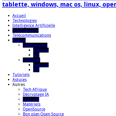
tablette, windows, mac os, linux, ope
Accueil
Technologies
Intelligence Artificielle
Cybersécurité
Télécommunications
Mobile
Smartphones
Android
iOS
Tablettes
Android
iOS
Tutoriels
Astuces
Autres
Tech Afrique
Décryptage IA
Logiciels
Matériels
OpenSource
Bon plan Open Source