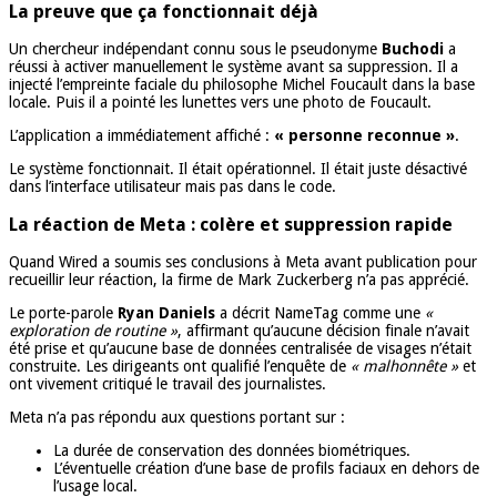
La preuve que ça fonctionnait déjà
Un chercheur indépendant connu sous le pseudonyme
Buchodi
a
réussi à activer manuellement le système avant sa suppression. Il a
injecté l’empreinte faciale du philosophe Michel Foucault dans la base
locale. Puis il a pointé les lunettes vers une photo de Foucault.
L’application a immédiatement affiché :
« personne reconnue »
.
Le système fonctionnait. Il était opérationnel. Il était juste désactivé
dans l’interface utilisateur mais pas dans le code.
La réaction de Meta : colère et suppression rapide
Quand Wired a soumis ses conclusions à Meta avant publication pour
recueillir leur réaction, la firme de Mark Zuckerberg n’a pas apprécié.
Le porte-parole
Ryan Daniels
a décrit NameTag comme une
«
exploration de routine »
, affirmant qu’aucune décision finale n’avait
été prise et qu’aucune base de données centralisée de visages n’était
construite. Les dirigeants ont qualifié l’enquête de
« malhonnête »
et
ont vivement critiqué le travail des journalistes.
Meta n’a pas répondu aux questions portant sur :
La durée de conservation des données biométriques.
L’éventuelle création d’une base de profils faciaux en dehors de
l’usage local.