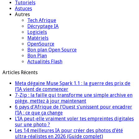
Tutoriels
Astuces
Autres
Tech Afrique
Décryptage IA
Logiciels
Matériels
OpenSource
Bon plan Open Source
Bon Plan
Actualités Flash
Articles Récents
Meta dégaine Muse Spark 1.1 : la guerre des prix de
l’IA vient de commencer
7-Zip : la faille qui transforme une simple archive en
piège, mettez à jour maintenant
6 pays d’Afrique de l’Ouest s’unissent pour encadrer
l’IA : ce que ça change
L’IA peut-elle vraiment voler tes empreintes digitales
sur une photo ?
Les 14 meilleures IA pour créer des photos d’été
ultra-réalistes en 2026 (Guide complet)