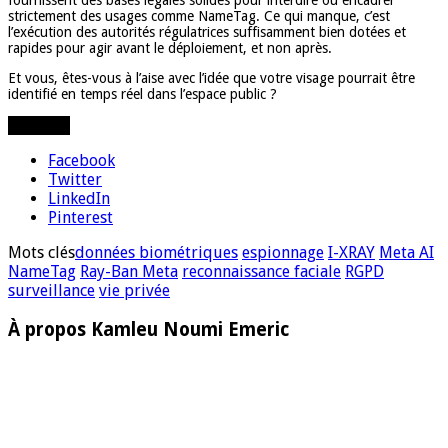
fournissent des bases légales solides pour interdire ou encadrer
strictement des usages comme NameTag. Ce qui manque, c’est
l’exécution des autorités régulatrices suffisamment bien dotées et
rapides pour agir avant le déploiement, et non après.
Et vous, êtes-vous à l’aise avec l’idée que votre visage pourrait être
identifié en temps réel dans l’espace public ?
Partager
Facebook
Twitter
LinkedIn
Pinterest
Mots clés
données biométriques
espionnage
I-XRAY
Meta AI
NameTag
Ray-Ban Meta
reconnaissance faciale
RGPD
surveillance
vie privée
À propos Kamleu Noumi Emeric