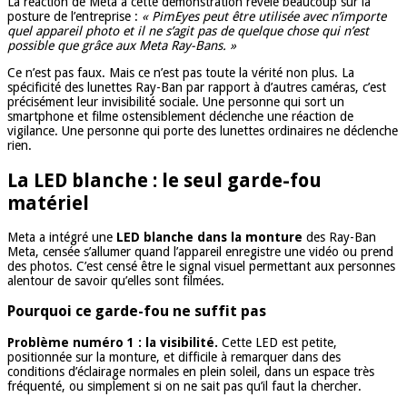
La réaction de Meta à cette démonstration révèle beaucoup sur la
posture de l’entreprise :
« PimEyes peut être utilisée avec n’importe
quel appareil photo et il ne s’agit pas de quelque chose qui n’est
possible que grâce aux Meta Ray-Bans. »
Ce n’est pas faux. Mais ce n’est pas toute la vérité non plus. La
spécificité des lunettes Ray-Ban par rapport à d’autres caméras, c’est
précisément leur invisibilité sociale. Une personne qui sort un
smartphone et filme ostensiblement déclenche une réaction de
vigilance. Une personne qui porte des lunettes ordinaires ne déclenche
rien.
La LED blanche : le seul garde-fou
matériel
Meta a intégré une
LED blanche dans la monture
des Ray-Ban
Meta, censée s’allumer quand l’appareil enregistre une vidéo ou prend
des photos. C’est censé être le signal visuel permettant aux personnes
alentour de savoir qu’elles sont filmées.
Pourquoi ce garde-fou ne suffit pas
Problème numéro 1 : la visibilité.
Cette LED est petite,
positionnée sur la monture, et difficile à remarquer dans des
conditions d’éclairage normales en plein soleil, dans un espace très
fréquenté, ou simplement si on ne sait pas qu’il faut la chercher.