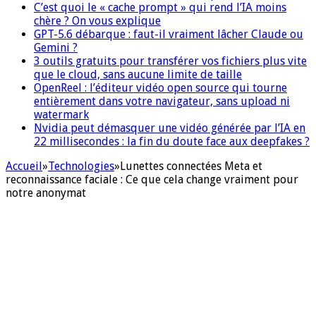
C’est quoi le « cache prompt » qui rend l’IA moins
chère ? On vous explique
GPT-5.6 débarque : faut-il vraiment lâcher Claude ou
Gemini ?
3 outils gratuits pour transférer vos fichiers plus vite
que le cloud, sans aucune limite de taille
OpenReel : l’éditeur vidéo open source qui tourne
entièrement dans votre navigateur, sans upload ni
watermark
Nvidia peut démasquer une vidéo générée par l’IA en
22 millisecondes : la fin du doute face aux deepfakes ?
Accueil
»
Technologies
»
Lunettes connectées Meta et
reconnaissance faciale : Ce que cela change vraiment pour
notre anonymat