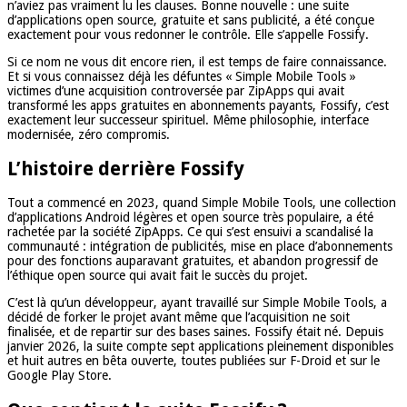
n’aviez pas vraiment lu les clauses. Bonne nouvelle : une suite
d’applications open source, gratuite et sans publicité, a été conçue
exactement pour vous redonner le contrôle. Elle s’appelle Fossify.
Si ce nom ne vous dit encore rien, il est temps de faire connaissance.
Et si vous connaissez déjà les défuntes « Simple Mobile Tools »
victimes d’une acquisition controversée par ZipApps qui avait
transformé les apps gratuites en abonnements payants, Fossify, c’est
exactement leur successeur spirituel. Même philosophie, interface
modernisée, zéro compromis.
L’histoire derrière Fossify
Tout a commencé en 2023, quand Simple Mobile Tools, une collection
d’applications Android légères et open source très populaire, a été
rachetée par la société ZipApps. Ce qui s’est ensuivi a scandalisé la
communauté : intégration de publicités, mise en place d’abonnements
pour des fonctions auparavant gratuites, et abandon progressif de
l’éthique open source qui avait fait le succès du projet.
C’est là qu’un développeur, ayant travaillé sur Simple Mobile Tools, a
décidé de forker le projet avant même que l’acquisition ne soit
finalisée, et de repartir sur des bases saines. Fossify était né. Depuis
janvier 2026, la suite compte sept applications pleinement disponibles
et huit autres en bêta ouverte, toutes publiées sur F-Droid et sur le
Google Play Store.