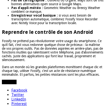
Pas de cartographie :
OsmAnd ou Organic Maps sont de très
bonnes alternatives open source à Google Maps.
Pas d’appli météo :
Geometric Weather ou Breezy Weather
comblent ce manque.
Enregistreur vocal basique :
si vous avez besoin de
transcription automatique, combinez Fossify Voice Recorder
avec Notely Voice pour la transcription locale.
Reprendre le contrôle de son Android
Fossify ne prétend pas révolutionner votre usage du smartphone. Ce
qu’il fait, c’est vous redonner quelque chose de précieux : la maîtrise
de vos propres outils. Pas de données aspirées en arrière-plan, pas de
fonctions inutiles qui ralentissent votre téléphone, pas d’abonnements
cachés. Juste des applications qui font leur travail, proprement et
silencieusement.
Dans un monde où les grandes plateformes monétisent chaque clic et
chaque tap, utiliser Fossify, c’est un acte de résistance numérique
minimaliste. Et parfois, les petites résistances sont les plus efficaces.
Partager
Facebook
Twitter
LinkedIn
Pinterest