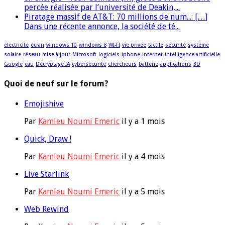
percée réalisée par l’université de Deakin,...
Piratage massif de AT&T: 70 millions de num...: […]
Dans une récente annonce, la société de té...
électricité
écran
windows 10
windows 8
WI-FI
vie privée
tactile
sécurité
système
solaire
réseau
mise à jour
Microsoft
logiciels
iphone
internet
intelligence artificielle
Google
eau
Décryptage IA
cybersécurité
chercheurs
batterie
applications
3D
Quoi de neuf sur le forum?
Emojishive
Par
Kamleu Noumi Emeric
il y a 1 mois
Quick, Draw !
Par
Kamleu Noumi Emeric
il y a 4 mois
Live Starlink
Par
Kamleu Noumi Emeric
il y a 5 mois
Web Rewind