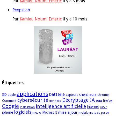
Par
Kamleu Noumi Emeric
il y a 5 mois
PeepsLab
Par
Kamleu Noumi Emeric
il y a 10 mois
Étiquettes
applications
batterie
3D
chercheurs
apple
capteurs
chrome
cybersécurité
Décryptage IA
eau
Comment
firefox
données
Google
intelligence artificielle
internet
installation
iOS 7
logiciels
mise à jour
iphone
Microsoft
metro
mobile
mots de passe