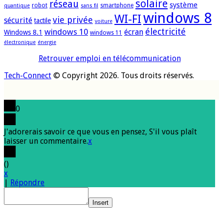
solaire
réseau
système
robot
smartphone
quantique
sans fil
windows 8
WI-FI
vie privée
sécurité
tactile
voiture
électricité
windows 10
écran
Windows 8.1
windows 11
électronique
énergie
Retrouver emploi en télécommunication
Tech-Connect
© Copyright 2026. Tous droits réservés.
0
J'adorerais savoir ce que vous en pensez, S'il vous plaît
laisser un commentaire.
x
(
)
x
|
Répondre
Insert