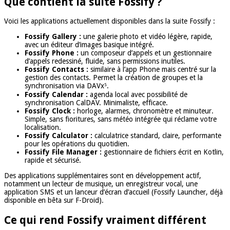
Que contient la suite Fossify ?
Voici les applications actuellement disponibles dans la suite Fossify :
Fossify Gallery :
une galerie photo et vidéo légère, rapide,
avec un éditeur d’images basique intégré.
Fossify Phone :
un composeur d’appels et un gestionnaire
d’appels redessiné, fluide, sans permissions inutiles.
Fossify Contacts :
similaire à l’app Phone mais centré sur la
gestion des contacts. Permet la création de groupes et la
synchronisation via DAVx⁵.
Fossify Calendar :
agenda local avec possibilité de
synchronisation CalDAV. Minimaliste, efficace.
Fossify Clock :
horloge, alarmes, chronomètre et minuteur.
Simple, sans fioritures, sans météo intégrée qui réclame votre
localisation.
Fossify Calculator :
calculatrice standard, claire, performante
pour les opérations du quotidien.
Fossify File Manager :
gestionnaire de fichiers écrit en Kotlin,
rapide et sécurisé.
Des applications supplémentaires sont en développement actif,
notamment un lecteur de musique, un enregistreur vocal, une
application SMS et un lanceur d’écran d’accueil (Fossify Launcher, déjà
disponible en bêta sur F-Droid).
Ce qui rend Fossify vraiment différent