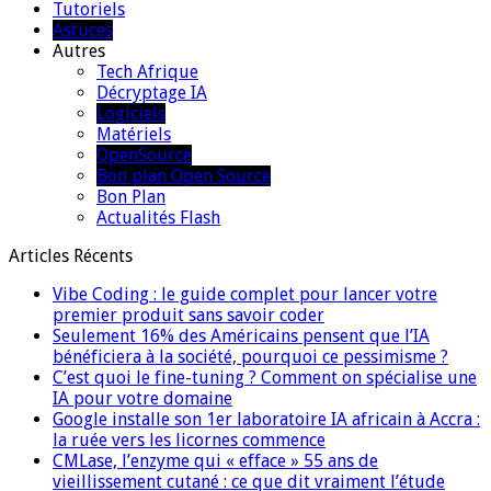
Tutoriels
Astuces
Autres
Tech Afrique
Décryptage IA
Logiciels
Matériels
OpenSource
Bon plan Open Source
Bon Plan
Actualités Flash
Articles Récents
Vibe Coding : le guide complet pour lancer votre
premier produit sans savoir coder
Seulement 16% des Américains pensent que l’IA
bénéficiera à la société, pourquoi ce pessimisme ?
C’est quoi le fine-tuning ? Comment on spécialise une
IA pour votre domaine
Google installe son 1er laboratoire IA africain à Accra :
la ruée vers les licornes commence
CMLase, l’enzyme qui « efface » 55 ans de
vieillissement cutané : ce que dit vraiment l’étude