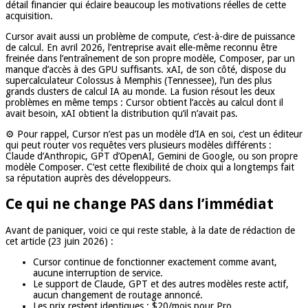
détail financier qui éclaire beaucoup les motivations réelles de cette
acquisition.
Cursor avait aussi un problème de compute, c’est-à-dire de puissance
de calcul. En avril 2026, l’entreprise avait elle-même reconnu être
freinée dans l’entraînement de son propre modèle, Composer, par un
manque d’accès à des GPU suffisants. xAI, de son côté, dispose du
supercalculateur Colossus à Memphis (Tennessee), l’un des plus
grands clusters de calcul IA au monde. La fusion résout les deux
problèmes en même temps : Cursor obtient l’accès au calcul dont il
avait besoin, xAI obtient la distribution qu’il n’avait pas.
⚙️ Pour rappel, Cursor n’est pas un modèle d’IA en soi, c’est un éditeur
qui peut router vos requêtes vers plusieurs modèles différents :
Claude d’Anthropic, GPT d’OpenAI, Gemini de Google, ou son propre
modèle Composer. C’est cette flexibilité de choix qui a longtemps fait
sa réputation auprès des développeurs.
Ce qui ne change PAS dans l’immédiat
Avant de paniquer, voici ce qui reste stable, à la date de rédaction de
cet article (23 juin 2026) :
Cursor continue de fonctionner exactement comme avant,
aucune interruption de service.
Le support de Claude, GPT et des autres modèles reste actif,
aucun changement de routage annoncé.
Les prix restent identiques : $20/mois pour Pro,