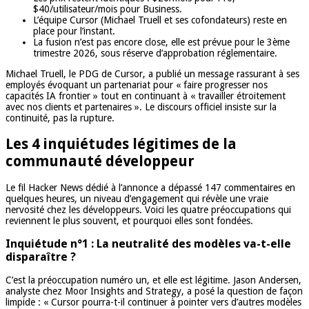
$40/utilisateur/mois pour Business.
L’équipe Cursor (Michael Truell et ses cofondateurs) reste en
place pour l’instant.
La fusion n’est pas encore close, elle est prévue pour le 3ème
trimestre 2026, sous réserve d’approbation réglementaire.
Michael Truell, le PDG de Cursor, a publié un message rassurant à ses
employés évoquant un partenariat pour « faire progresser nos
capacités IA frontier » tout en continuant à « travailler étroitement
avec nos clients et partenaires ». Le discours officiel insiste sur la
continuité, pas la rupture.
Les 4 inquiétudes légitimes de la
communauté développeur
Le fil Hacker News dédié à l’annonce a dépassé 147 commentaires en
quelques heures, un niveau d’engagement qui révèle une vraie
nervosité chez les développeurs. Voici les quatre préoccupations qui
reviennent le plus souvent, et pourquoi elles sont fondées.
Inquiétude n°1 : La neutralité des modèles va-t-elle
disparaître ?
C’est la préoccupation numéro un, et elle est légitime. Jason Andersen,
analyste chez Moor Insights and Strategy, a posé la question de façon
limpide : « Cursor pourra-t-il continuer à pointer vers d’autres modèles