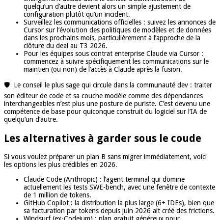
quelqu’un d’autre devient alors un simple ajustement de
configuration plutôt qu’un incident.
Surveillez les communications officielles : suivez les annonces de
Cursor sur l’évolution des politiques de modèles et de données
dans les prochains mois, particulièrement à l’approche de la
clôture du deal au T3 2026.
Pour les équipes sous contrat enterprise Claude via Cursor :
commencez à suivre spécifiquement les communications sur le
maintien (ou non) de l’accès à Claude après la fusion.
🛡️ Le conseil le plus sage qui circule dans la communauté dev : traiter
son éditeur de code et sa couche modèle comme des dépendances
interchangeables n’est plus une posture de puriste. C’est devenu une
compétence de base pour quiconque construit du logiciel sur l’IA de
quelqu’un d’autre.
Les alternatives à garder sous le coude
Si vous voulez préparer un plan B sans migrer immédiatement, voici
les options les plus crédibles en 2026.
Claude Code (Anthropic) : l’agent terminal qui domine
actuellement les tests SWE-bench, avec une fenêtre de contexte
de 1 million de tokens.
GitHub Copilot : la distribution la plus large (6+ IDEs), bien que
sa facturation par tokens depuis juin 2026 ait créé des frictions.
Windsurf (ex-Codeium) : plan gratuit généreux pour