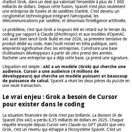
chatbot Grok, dans un deal qui valorisait l’ensemble à plus de 1 000
milliards de dollars. Depuis cette fusion, SpaceX n’est plus seulement
une entreprise de fusées et de satellites Starlink. C’est devenu un
conglomérat technologique intégrant l’aérospatial, les
télécommunications par satellite, et désormais l’intelligence artificielle.
Le problème, c’est que Grok a toujours été en retard sur le terrain du
coding par rapport à Claude (d’Anthropic) et aux modèles d’OpenAI.
xAI avait bien lancé Grok Build en mai 2026, sa première tentative de
produit dédié au code, mais l’outil restait en bêta publique, sans
empreinte significative chez les entreprises. Construire une base
d’utilisateurs développeurs à partir de zéro prend des années.
Racheter une entreprise qui a déjà cette base, ça prend une signature.
L’équation est simple :
xAI a un modèle (Grok) qui cherche une
audience. Cursor a une audience (4 millions de
développeurs) qui cherche un modèle puissant et beaucoup
de puissance de calcul.
SpaceX a réuni les deux pièces du puzzle en
une seule transaction.
Le vrai enjeu : Grok a besoin de Cursor
pour exister dans le coding
La situation financière de Grok n’est pas brillante. La division IA de
SpaceX (l’ex-xAI) a perdu 6,35 milliards de dollars en 2025. Chaque
requête envoyée depuis Cursor vers Claude ou GPT plutôt que vers
Grok, c’est un revenu qui échappe à l’écosystème SpaceX. C’est un