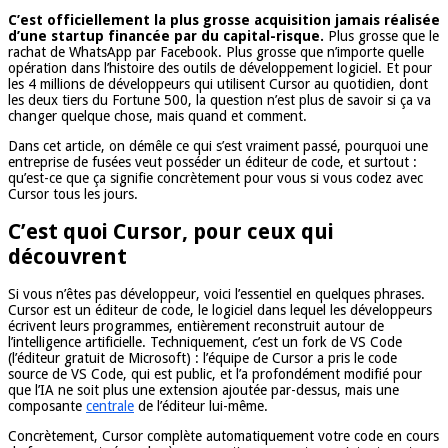
C’est officiellement la plus grosse acquisition jamais réalisée
d’une startup financée par du capital-risque.
Plus grosse que le
rachat de WhatsApp par Facebook. Plus grosse que n’importe quelle
opération dans l’histoire des outils de développement logiciel. Et pour
les 4 millions de développeurs qui utilisent Cursor au quotidien, dont
les deux tiers du Fortune 500, la question n’est plus de savoir si ça va
changer quelque chose, mais quand et comment.
Dans cet article, on démêle ce qui s’est vraiment passé, pourquoi une
entreprise de fusées veut posséder un éditeur de code, et surtout :
qu’est-ce que ça signifie concrètement pour vous si vous codez avec
Cursor tous les jours.
C’est quoi Cursor, pour ceux qui
découvrent
Si vous n’êtes pas développeur, voici l’essentiel en quelques phrases.
Cursor est un éditeur de code, le logiciel dans lequel les développeurs
écrivent leurs programmes, entièrement reconstruit autour de
l’intelligence artificielle. Techniquement, c’est un fork de VS Code
(l’éditeur gratuit de Microsoft) : l’équipe de Cursor a pris le code
source de VS Code, qui est public, et l’a profondément modifié pour
que l’IA ne soit plus une extension ajoutée par-dessus, mais une
composante
centrale
de l’éditeur lui-même.
Concrètement, Cursor complète automatiquement votre code en cours