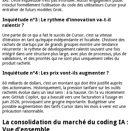
xAI. Cette inquiétude n’est pas infondée. Aucun engagement public
n’exclut formellement l’utilisation du code des utilisateurs Cursor pour
entraîner de futurs modèles Grok.
Inquiétude n°3 : Le rythme d’innovation va-t-il
ralentir ?
Une partie de ce qui a fait le succès de Cursor, c’est sa vitesse
d’itération en tant qu’équipe indépendante et focalisée. L’histoire des
rachats de startups par de grands groupes montre une tendance
récurrente : le rythme de développement ralentit souvent une fois
intégré dans une structure plus large, avec plus de processus, plus de
validations, et des priorités qui ne sont plus uniquement celles du
produit racheté.
Inquiétude n°4 : Les prix vont-ils augmenter ?
60 milliards de dollars, c’est un montant qui doit être justifié auprès
des actionnaires. Historiquement, la pression tarifaire sur les outils
rachetés évolue dans un seul sens : à la hausse. On l’a vu récemment
avec GitHub Copilot, qui a basculé vers une facturation à l’usage en
juin 2026, provoquant une grogne importante. Budgétiser une
possible augmentation des tarifs Cursor dans les mois à venir est une
précaution raisonnable.
La consolidation du marché du coding IA :
Vue d’ensemble