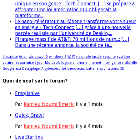
unique en son genre - Tech-Connect: […] se prépare à
affronter une loi américaine qui obligerait la
plateforme...
Le nano-générateur au MXene transforme votre sueur
en énergie - Tech-Connect: […] grâce à une nouvelle
percée réalisée par l’université de Deakin,...
Piratage massif de AT&T: 70 millions de num...: […]
Dans une récente annonce, la société de té...
électricité
écran
windows 10
windows 8
WI-FI
vie privée
tactile
sécurité
système
solaire
réseau
mise à jour
Microsoft
logiciels
iphone
internet
intelligence artificielle
Google
eau
Décryptage IA
cybersécurité
chercheurs
batterie
applications
3D
Quoi de neuf sur le forum?
Emojishive
Par
Kamleu Noumi Emeric
il y a 1 mois
Quick, Draw !
Par
Kamleu Noumi Emeric
il y a 4 mois
Live Starlink