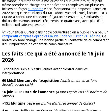
de frappe, peut répondre à vos questions sur votre projet, et peut
même prendre en charge des modifications complexes sur plusieurs
fichiers de façon
autonome
via sa fonctionnalité Composer. Lancé en
2022 par quatre étudiants du MIT (dont Michael Truell, l’actuel PDG),
Cursor a connu une croissance fulgurante : environ 2,6 milliards de
dollars de revenus annuels récurrents en quatre ans, avec plus d’un
million d’utilisateurs payants.
💡 Pour situer Cursor dans notre couverture : on a publié il y a peu un
comparatif complet Copilot vs Claude Code vs Cursor vs Tabnine
. Ce
nouvel épisode change une bonne partie du contexte de ce comparatif
d’où l’importance de cet article complémentaire.
Les faits : Ce qui a été annoncé le 16 juin
2026
Tenons-nous-en aux faits vérifiés avant d’entrer dans les
interprétations.
60 Mds$ Montant de l’acquisition
(entièrement en actions
SpaceX, aucun cash)
.
16 juin 2026 Date de l’annonce
(4 jours après l’IPO historique de
SpaceX)
.
~15x Multiple payé
(le chiffre d’affaires annuel de Cursor)
.
4 millions Utilisateurs Cursor
(de développeurs actifs dans le