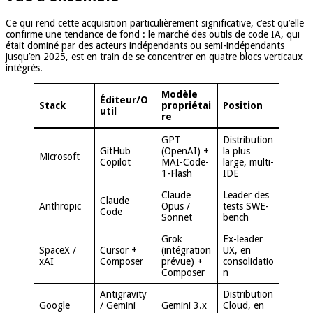
Ce qui rend cette acquisition particulièrement significative, c’est qu’elle
confirme une tendance de fond : le marché des outils de code IA, qui
était dominé par des acteurs indépendants ou semi-indépendants
jusqu’en 2025, est en train de se concentrer en quatre blocs verticaux
intégrés.
Modèle
Éditeur/O
Stack
propriétai
Position
util
re
GPT
Distribution
GitHub
(OpenAI) +
la plus
Microsoft
Copilot
MAI-Code-
large, multi-
1-Flash
IDE
Claude
Leader des
Claude
Anthropic
Opus /
tests SWE-
Code
Sonnet
bench
Grok
Ex-leader
SpaceX /
Cursor +
(intégration
UX, en
xAI
Composer
prévue) +
consolidatio
Composer
n
Antigravity
Distribution
Google
/ Gemini
Gemini 3.x
Cloud, en