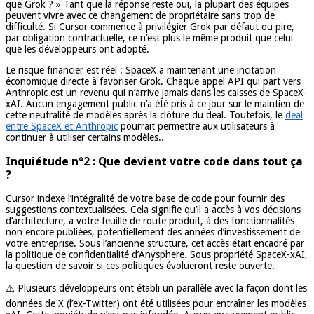
que Grok ? » Tant que la réponse reste oui, la plupart des équipes
peuvent vivre avec ce changement de propriétaire sans trop de
difficulté. Si Cursor commence à privilégier Grok par défaut ou pire,
par obligation contractuelle, ce n’est plus le même produit que celui
que les développeurs ont adopté.
Le risque financier est réel : SpaceX a maintenant une incitation
économique directe à favoriser Grok. Chaque appel API qui part vers
Anthropic est un revenu qui n’arrive jamais dans les caisses de SpaceX-
xAI. Aucun engagement public n’a été pris à ce jour sur le maintien de
cette neutralité de modèles après la clôture du deal. Toutefois, le
deal
entre SpaceX et Anthropic
pourrait permettre aux utilisateurs à
continuer à utiliser certains modèles..
Inquiétude n°2 : Que devient votre code dans tout ça
?
Cursor indexe l’intégralité de votre base de code pour fournir des
suggestions contextualisées. Cela signifie qu’il a accès à vos décisions
d’architecture, à votre feuille de route produit, à des fonctionnalités
non encore publiées, potentiellement des années d’investissement de
votre entreprise. Sous l’ancienne structure, cet accès était encadré par
la politique de confidentialité d’Anysphere. Sous propriété SpaceX-xAI,
la question de savoir si ces politiques évolueront reste ouverte.
⚠️ Plusieurs développeurs ont établi un parallèle avec la façon dont les
données de X (l’ex-Twitter) ont été utilisées pour entraîner les modèles