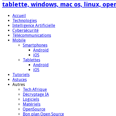
tablette, windows, mac os, linux, ope
Accueil
Technologies
Intelligence Artificielle
Cybersécurité
Télécommunications
Mobile
Smartphones
Android
iOS
Tablettes
Android
iOS
Tutoriels
Astuces
Autres
Tech Afrique
Décryptage IA
Logiciels
Matériels
OpenSource
Bon plan Open Source