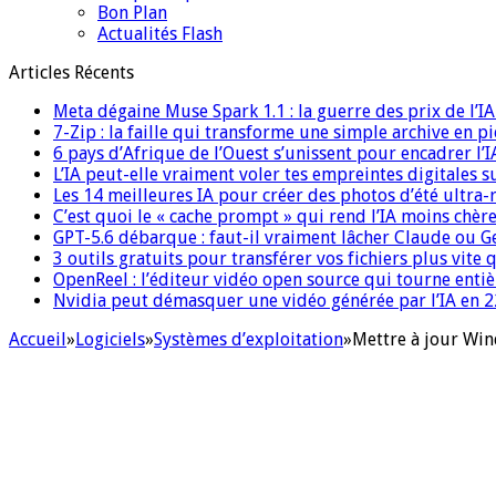
Bon Plan
Actualités Flash
Articles Récents
Meta dégaine Muse Spark 1.1 : la guerre des prix de l’
7-Zip : la faille qui transforme une simple archive en p
6 pays d’Afrique de l’Ouest s’unissent pour encadrer l’I
L’IA peut-elle vraiment voler tes empreintes digitales s
Les 14 meilleures IA pour créer des photos d’été ultra-
C’est quoi le « cache prompt » qui rend l’IA moins chèr
GPT-5.6 débarque : faut-il vraiment lâcher Claude ou G
3 outils gratuits pour transférer vos fichiers plus vite 
OpenReel : l’éditeur vidéo open source qui tourne ent
Nvidia peut démasquer une vidéo générée par l’IA en 22
Accueil
»
Logiciels
»
Systèmes d’exploitation
»
Mettre à jour Wi