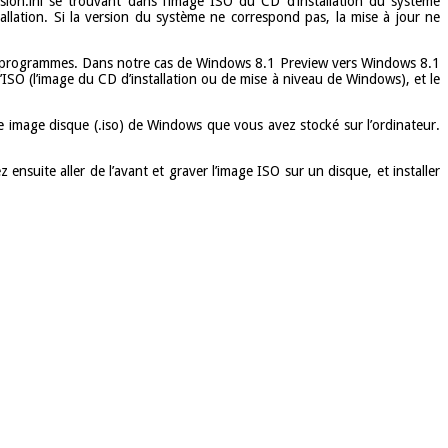
ersion.ini se trouvant dans l’image ISO du CD d’installation du système
tallation. Si la version du système ne correspond pas, la mise à jour ne
s et programmes. Dans notre cas de Windows 8.1 Preview vers Windows 8.1
’ISO (l’image du CD d’installation ou de mise à niveau de Windows), et le
ne image disque (.iso) de Windows que vous avez stocké sur l’ordinateur.
nsuite aller de l’avant et graver l’image ISO sur un disque, et installer