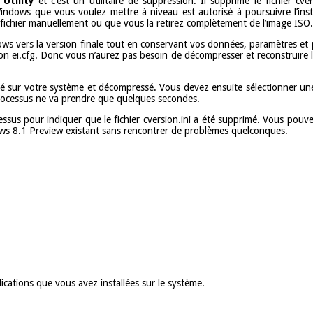
Utility
et c’est un utilitaire de suppression. Il supprime le fichier cv
 Windows que vous voulez mettre à niveau est autorisé à poursuivre l’ins
 fichier manuellement ou que vous la retirez complètement de l’image ISO.
Windows vers la version finale tout en conservant vos données, paramètre
on ei.cfg. Donc vous n’aurez pas besoin de décompresser et reconstruire l
hargé sur votre système et décompressé. Vous devez ensuite sélectionner u
 processus ne va prendre que quelques secondes.
sus pour indiquer que le fichier cversion.ini a été supprimé. Vous pouvez e
ows 8.1 Preview existant sans rencontrer de problèmes quelconques.
ications que vous avez installées sur le système.