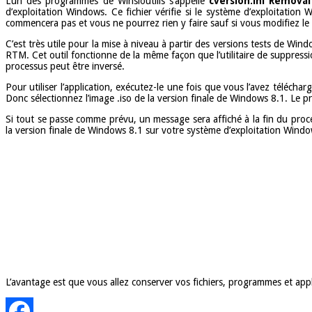
L’un des programmes de Winsioutilis s’appelle
cversion.ini
Removal 
d’exploitation Windows. Ce fichier vérifie si le système d’exploitation
commencera pas et vous ne pourrez rien y faire sauf si vous modifiez le
C’est très utile pour la mise à niveau à partir des versions tests de 
RTM. Cet outil fonctionne de la même façon que l’utilitaire de suppressi
processus peut être inversé.
Pour utiliser l’application, exécutez-le une fois que vous l’avez téléc
Donc sélectionnez l’image .iso de la version finale de Windows 8.1. Le
Si tout se passe comme prévu, un message sera affiché à la fin du proces
la version finale de Windows 8.1 sur votre système d’exploitation Wind
L’avantage est que vous allez conserver vos fichiers, programmes et appl