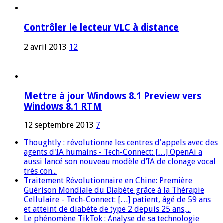
Contrôler le lecteur VLC à distance
2 avril 2013
12
Mettre à jour Windows 8.1 Preview vers
Windows 8.1 RTM
12 septembre 2013
7
Thoughtly : révolutionne les centres d'appels avec des
agents d'IA humains - Tech-Connect: […] OpenAi a
aussi lancé son nouveau modèle d’IA de clonage vocal
très con...
Traitement Révolutionnaire en Chine: Première
Guérison Mondiale du Diabète grâce à la Thérapie
Cellulaire - Tech-Connect: […] patient, âgé de 59 ans
et atteint de diabète de type 2 depuis 25 ans,...
Le phénomène TikTok : Analyse de sa technologie