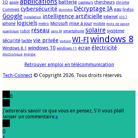
applications
batterie
3D
chercheurs
apple
capteurs
chrome
cybersécurité
Décryptage IA
eau
Comment
firefox
données
Google
intelligence artificielle
internet
installation
iOS 7
logiciels
mise à jour
iphone
Microsoft
metro
mobile
mots de passe
solaire
réseau
système
robot
smartphone
quantique
sans fil
windows 8
WI-FI
vie privée
sécurité
tactile
voiture
électricité
windows 10
écran
Windows 8.1
windows 11
électronique
énergie
Retrouver emploi en télécommunication
Tech-Connect
© Copyright 2026. Tous droits réservés.
0
J'adorerais savoir ce que vous en pensez, S'il vous plaît
laisser un commentaire.
x
(
)
x