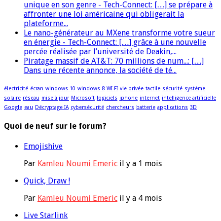
unique en son genre - Tech-Connect: […] se prépare à
affronter une loi américaine qui obligerait la
plateforme...
Le nano-générateur au MXene transforme votre sueur
en énergie - Tech-Connect: […] grâce à une nouvelle
percée réalisée par l’université de Deakin,...
Piratage massif de AT&T: 70 millions de num...: […]
Dans une récente annonce, la société de té...
électricité
écran
windows 10
windows 8
WI-FI
vie privée
tactile
sécurité
système
solaire
réseau
mise à jour
Microsoft
logiciels
iphone
internet
intelligence artificielle
Google
eau
Décryptage IA
cybersécurité
chercheurs
batterie
applications
3D
Quoi de neuf sur le forum?
Emojishive
Par
Kamleu Noumi Emeric
il y a 1 mois
Quick, Draw !
Par
Kamleu Noumi Emeric
il y a 4 mois
Live Starlink