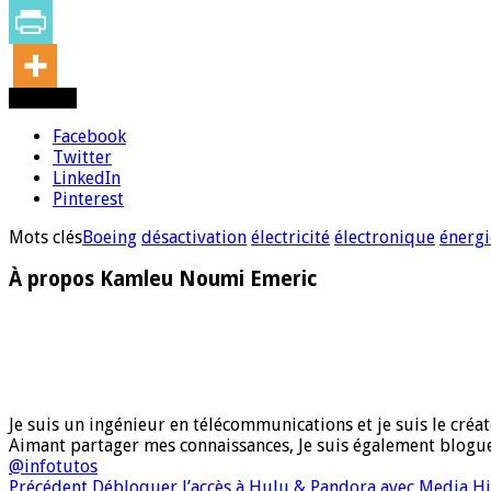
Partager
Facebook
Twitter
LinkedIn
Pinterest
Mots clés
Boeing
désactivation
électricité
électronique
énergi
À propos Kamleu Noumi Emeric
Je suis un ingénieur en télécommunications et je suis le créate
Aimant partager mes connaissances, Je suis également blog
@infotutos
Précédent
Débloquer l’accès à Hulu & Pandora avec Media Hi