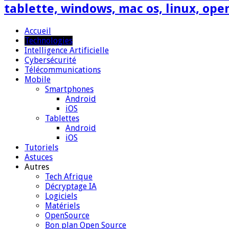
tablette, windows, mac os, linux, ope
Accueil
Technologies
Intelligence Artificielle
Cybersécurité
Télécommunications
Mobile
Smartphones
Android
iOS
Tablettes
Android
iOS
Tutoriels
Astuces
Autres
Tech Afrique
Décryptage IA
Logiciels
Matériels
OpenSource
Bon plan Open Source