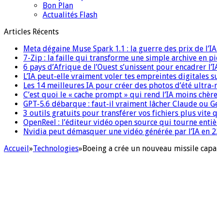
Bon Plan
Actualités Flash
Articles Récents
Meta dégaine Muse Spark 1.1 : la guerre des prix de l’
7-Zip : la faille qui transforme une simple archive en p
6 pays d’Afrique de l’Ouest s’unissent pour encadrer l’I
L’IA peut-elle vraiment voler tes empreintes digitales s
Les 14 meilleures IA pour créer des photos d’été ultra-
C’est quoi le « cache prompt » qui rend l’IA moins chèr
GPT-5.6 débarque : faut-il vraiment lâcher Claude ou G
3 outils gratuits pour transférer vos fichiers plus vite 
OpenReel : l’éditeur vidéo open source qui tourne ent
Nvidia peut démasquer une vidéo générée par l’IA en 22
Accueil
»
Technologies
»
Boeing a crée un nouveau missile capa