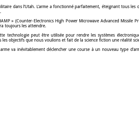
litaire dans l’Utah. L’arme a fonctionné parfaitement, éteignant tous les o
.
P » (Counter-Electronics High Power Microwave Advanced Missile Project
ra toujours les atteindre.
te technologie peut être utilisée pour rendre les systèmes électroniqu
es objectifs que nous voulions et fait de la science fiction une réalité sci
 arme va inévitablement déclencher une course à un nouveau type d’arm