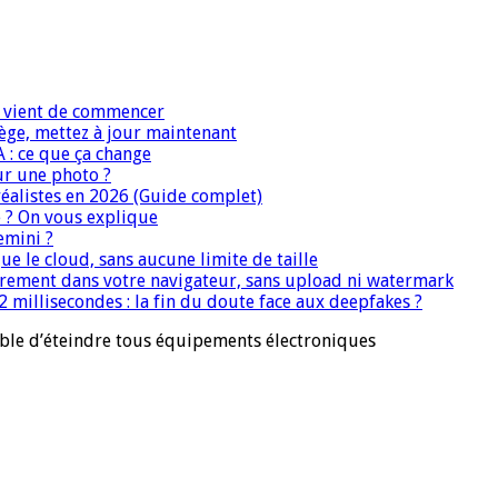
IA vient de commencer
iège, mettez à jour maintenant
A : ce que ça change
ur une photo ?
réalistes en 2026 (Guide complet)
e ? On vous explique
emini ?
que le cloud, sans aucune limite de taille
ièrement dans votre navigateur, sans upload ni watermark
 millisecondes : la fin du doute face aux deepfakes ?
ble d’éteindre tous équipements électroniques