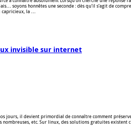
 source à connaître absolument Lorsqu’on cherche une réponse r
 Mais… soyons honnêtes une seconde : dès qu’il s’agit de com
 capricieux, la …
x invisible sur internet
os jours, il devient primordial de connaître comment préserver 
lus nombreuses, etc. Sur linux, des solutions gratuites existe