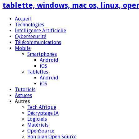
tablette, windows, mac os, linux, ope
Accueil
Technologies
Intelligence Artificielle
Cybersécurité
Télécommunications
Mobile
Smartphones
Android
iOS
Tablettes
Android
iOS
Tutoriels
Astuces
Autres
Tech Afrique
Décryptage IA
Logiciels
Matériels
OpenSource
Bon plan Open Source