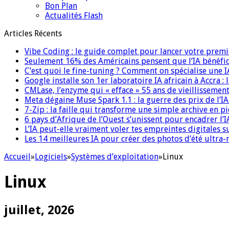
Bon Plan
Actualités Flash
Articles Récents
Vibe Coding : le guide complet pour lancer votre premi
Seulement 16% des Américains pensent que l’IA bénéfici
C’est quoi le fine-tuning ? Comment on spécialise une 
Google installe son 1er laboratoire IA africain à Accra :
CMLase, l’enzyme qui « efface » 55 ans de vieillissement
Meta dégaine Muse Spark 1.1 : la guerre des prix de l’
7-Zip : la faille qui transforme une simple archive en p
6 pays d’Afrique de l’Ouest s’unissent pour encadrer l’I
L’IA peut-elle vraiment voler tes empreintes digitales s
Les 14 meilleures IA pour créer des photos d’été ultra-
Accueil
»
Logiciels
»
Systèmes d’exploitation
»
Linux
Linux
juillet, 2026