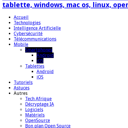
tablette, windows, mac os, linux, ope
Accueil
Technologies
Intelligence Artificielle
Cybersécurité
Télécommunications
Mobile
Smartphones
Android
iOS
Tablettes
Android
iOS
Tutoriels
Astuces
Autres
Tech Afrique
Décryptage IA
Logiciels
Matériels
OpenSource
Bon plan Open Source