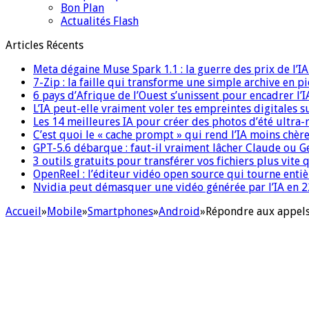
Bon Plan
Actualités Flash
Articles Récents
Meta dégaine Muse Spark 1.1 : la guerre des prix de l’
7-Zip : la faille qui transforme une simple archive en p
6 pays d’Afrique de l’Ouest s’unissent pour encadrer l’I
L’IA peut-elle vraiment voler tes empreintes digitales s
Les 14 meilleures IA pour créer des photos d’été ultra-
C’est quoi le « cache prompt » qui rend l’IA moins chèr
GPT-5.6 débarque : faut-il vraiment lâcher Claude ou G
3 outils gratuits pour transférer vos fichiers plus vite 
OpenReel : l’éditeur vidéo open source qui tourne ent
Nvidia peut démasquer une vidéo générée par l’IA en 22
Accueil
»
Mobile
»
Smartphones
»
Android
»
Répondre aux appels 