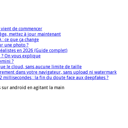
IA vient de commencer
iège, mettez à jour maintenant
A : ce que ça change
ur une photo ?
réalistes en 2026 (Guide complet)
e ? On vous explique
emini ?
que le cloud, sans aucune limite de taille
ièrement dans votre navigateur, sans upload ni watermark
 millisecondes : la fin du doute face aux deepfakes ?
sur android en agitant la main