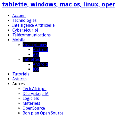
tablette, windows, mac os, linux, ope
Accueil
Technologies
Intelligence Artificielle
Cybersécurité
Télécommunications
Mobile
Smartphones
Android
iOS
Tablettes
Android
iOS
Tutoriels
Astuces
Autres
Tech Afrique
Décryptage IA
Logiciels
Matériels
OpenSource
Bon plan Open Source