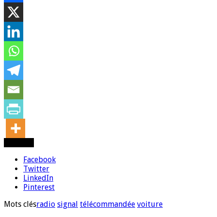
Partager
Facebook
Twitter
LinkedIn
Pinterest
Mots clés
radio
signal
télécommandée
voiture