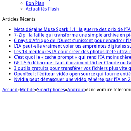
Bon Plan
Actualités Flash
Articles Récents
Meta dégaine Muse Spark 1.1 : la guerre des prix de l’
7-Zip : la faille qui transforme une simple archive en p
6 pays d’Afrique de l’Ouest s’unissent pour encadrer l’I
L’IA peut-elle vraiment voler tes empreintes digitales s
Les 14 meilleures IA pour créer des photos d’été ultra-
C’est quoi le « cache prompt » qui rend l’IA moins chèr
GPT-5.6 débarque : faut-il vraiment lâcher Claude ou G
3 outils gratuits pour transférer vos fichiers plus vite 
OpenReel : l’éditeur vidéo open source qui tourne ent
Nvidia peut démasquer une vidéo générée par l’IA en 22
Accueil
»
Mobile
»
Smartphones
»
Android
»
Une voiture téléco