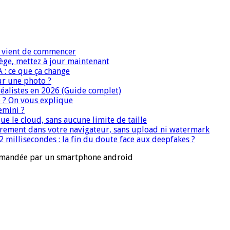
IA vient de commencer
iège, mettez à jour maintenant
A : ce que ça change
ur une photo ?
réalistes en 2026 (Guide complet)
e ? On vous explique
emini ?
que le cloud, sans aucune limite de taille
ièrement dans votre navigateur, sans upload ni watermark
 millisecondes : la fin du doute face aux deepfakes ?
mmandée par un smartphone android