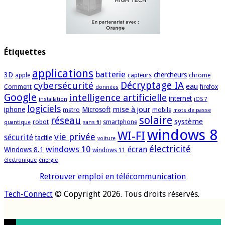
Étiquettes
applications
batterie
3D
chercheurs
apple
capteurs
chrome
cybersécurité
Décryptage IA
eau
Comment
firefox
données
Google
intelligence artificielle
internet
installation
iOS 7
logiciels
mise à jour
iphone
Microsoft
metro
mobile
mots de passe
solaire
réseau
système
robot
smartphone
quantique
sans fil
windows 8
WI-FI
vie privée
sécurité
tactile
voiture
électricité
windows 10
écran
Windows 8.1
windows 11
électronique
énergie
Retrouver emploi en télécommunication
Tech-Connect
© Copyright 2026. Tous droits réservés.