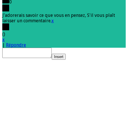
0
J'adorerais savoir ce que vous en pensez, S'il vous plaît
laisser un commentaire.
x
(
)
x
|
Répondre
Insert