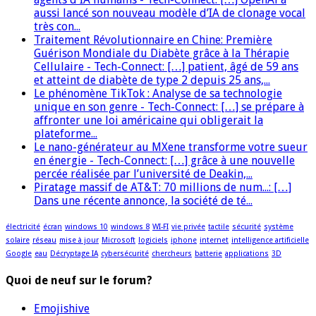
aussi lancé son nouveau modèle d’IA de clonage vocal
très con...
Traitement Révolutionnaire en Chine: Première
Guérison Mondiale du Diabète grâce à la Thérapie
Cellulaire - Tech-Connect: […] patient, âgé de 59 ans
et atteint de diabète de type 2 depuis 25 ans,...
Le phénomène TikTok : Analyse de sa technologie
unique en son genre - Tech-Connect: […] se prépare à
affronter une loi américaine qui obligerait la
plateforme...
Le nano-générateur au MXene transforme votre sueur
en énergie - Tech-Connect: […] grâce à une nouvelle
percée réalisée par l’université de Deakin,...
Piratage massif de AT&T: 70 millions de num...: […]
Dans une récente annonce, la société de té...
électricité
écran
windows 10
windows 8
WI-FI
vie privée
tactile
sécurité
système
solaire
réseau
mise à jour
Microsoft
logiciels
iphone
internet
intelligence artificielle
Google
eau
Décryptage IA
cybersécurité
chercheurs
batterie
applications
3D
Quoi de neuf sur le forum?
Emojishive