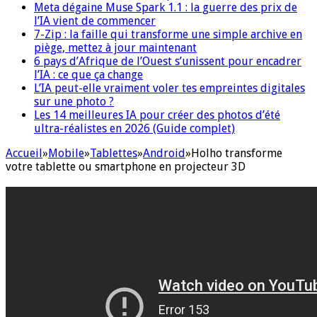
Meta dégaine Muse Spark 1.1 : la guerre des prix de
l’IA vient de commencer
7-Zip : la faille qui transforme une simple archive en
piège, mettez à jour maintenant
6 pays d’Afrique de l’Ouest s’unissent pour encadrer
l’IA : ce que ça change
L’IA peut-elle vraiment voler tes empreintes digitales
sur une photo ?
Les 14 meilleures IA pour créer des photos d’été
ultra-réalistes en 2026 (Guide complet)
Accueil
»
Mobile
»
Tablettes
»
Android
»
Holho transforme
votre tablette ou smartphone en projecteur 3D