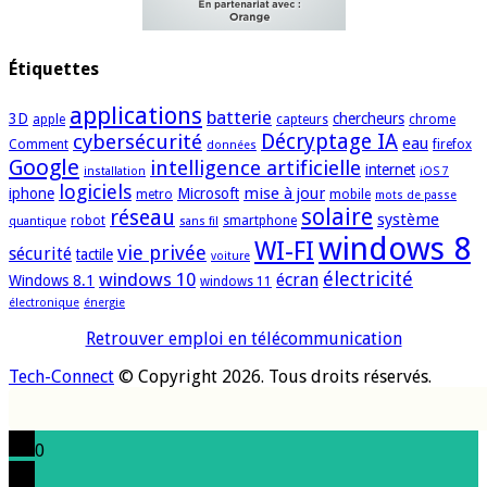
Étiquettes
applications
batterie
3D
chercheurs
apple
capteurs
chrome
cybersécurité
Décryptage IA
eau
Comment
firefox
données
Google
intelligence artificielle
internet
installation
iOS 7
logiciels
mise à jour
iphone
Microsoft
metro
mobile
mots de passe
solaire
réseau
système
robot
smartphone
quantique
sans fil
windows 8
WI-FI
vie privée
sécurité
tactile
voiture
électricité
windows 10
écran
Windows 8.1
windows 11
électronique
énergie
Retrouver emploi en télécommunication
Tech-Connect
© Copyright 2026. Tous droits réservés.
0