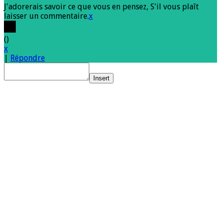
J'adorerais savoir ce que vous en pensez, S'il vous plaît
laisser un commentaire.
x
(
)
x
|
Répondre
Insert