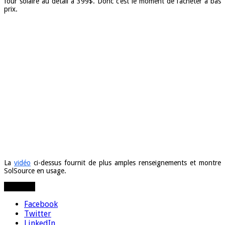
four solaire au détail à 399$. Donc c’est le moment de l’acheter à bas
prix.
La
vidéo
ci-dessus fournit de plus amples renseignements et montre
SolSource en usage.
Partager
Facebook
Twitter
LinkedIn