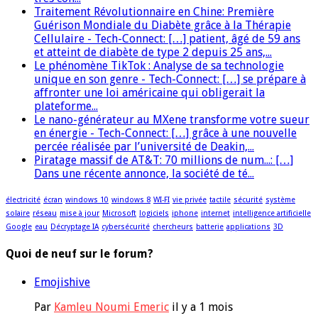
Traitement Révolutionnaire en Chine: Première
Guérison Mondiale du Diabète grâce à la Thérapie
Cellulaire - Tech-Connect: […] patient, âgé de 59 ans
et atteint de diabète de type 2 depuis 25 ans,...
Le phénomène TikTok : Analyse de sa technologie
unique en son genre - Tech-Connect: […] se prépare à
affronter une loi américaine qui obligerait la
plateforme...
Le nano-générateur au MXene transforme votre sueur
en énergie - Tech-Connect: […] grâce à une nouvelle
percée réalisée par l’université de Deakin,...
Piratage massif de AT&T: 70 millions de num...: […]
Dans une récente annonce, la société de té...
électricité
écran
windows 10
windows 8
WI-FI
vie privée
tactile
sécurité
système
solaire
réseau
mise à jour
Microsoft
logiciels
iphone
internet
intelligence artificielle
Google
eau
Décryptage IA
cybersécurité
chercheurs
batterie
applications
3D
Quoi de neuf sur le forum?
Emojishive
Par
Kamleu Noumi Emeric
il y a 1 mois