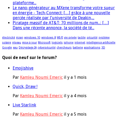
plateforme...
Le nano-générateur au MXene transforme votre sueur
en énergie - Tech-Connect: […] grâce à une nouvelle
percée réalisée par l’université de Deakin,...
Piratage massif de AT&T: 70 millions de num...: […]
Dans une récente annonce, la société de té...
électricité
écran
windows 10
windows 8
WI-FI
vie privée
tactile
sécurité
système
solaire
réseau
mise à jour
Microsoft
logiciels
iphone
internet
intelligence artificielle
Google
eau
Décryptage IA
cybersécurité
chercheurs
batterie
applications
3D
Quoi de neuf sur le forum?
Emojishive
Par
Kamleu Noumi Emeric
il y a 1 mois
Quick, Draw !
Par
Kamleu Noumi Emeric
il y a 4 mois
Live Starlink
Par
Kamleu Noumi Emeric
il y a 5 mois