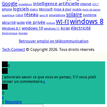
Google
intelligence artificielle
internet
installation
iOS 7
logiciels
mise à jour
iphone
Microsoft
metro
mobile
mots de passe
solaire
réseau
système
robot
smartphone
quantique
sans fil
windows 8
WI-FI
vie privée
sécurité
tactile
voiture
électricité
windows 10
écran
Windows 8.1
windows 11
électronique
énergie
Retrouver emploi en télécommunication
Tech-Connect
© Copyright 2026. Tous droits réservés.
0
J'adorerais savoir ce que vous en pensez, S'il vous plaît
laisser un commentaire.
x
(
)
x
|
Répondre