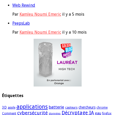
Web Rewind
Par
Kamleu Noumi Emeric
il y a 5 mois
PeepsLab
Par
Kamleu Noumi Emeric
il y a 10 mois
Étiquettes
applications
batterie
3D
chercheurs
apple
capteurs
chrome
cybersécurité
Décryptage IA
eau
Comment
firefox
données