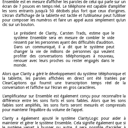
Ensemble est en mesure d’afficher les paroles de celui qui parle sur un
écran de 7 pouces en temps réel. Le téléphone est capable d’amplifier
les sons entrants jusqu’à 50 décibels plus fort que ceux d’origines.
L’écran d’affichage de la tablette est tactile et l’utilisateur peut l’utiliser
pour composer les numéros et faire un appel aussi simplement qu’un
clic sur un bouton.
Le président de Clarity, Carsten Trads, estime que le
système Ensemble sera en mesure de combler le vide
ressenti par les personnes ayant des difficultés d’audition.
Dans un communiqué, il a dit que le système peut
changer la vie de millions de personnes qui veulent
profiter des conversations téléphoniques à nouveau,
renouer avec leurs proches ou rester engagés dans le
monde.
Alors que Clarity a géré le développement du système téléphonique et
la tablette, les paroles affichées en direct ont été traitées par
ClearCaptions qui fournit une transcription temps réel de la
conversation et l’affiche sur l’écran en gros caractères.
L’amplificateur sur Ensemble est également conçu pour reconnaître la
différence entre les sons forts et sons faibles. Alors que les sons
faibles sont amplifiés, les sons forts seront mesurés et compressés
pour maintenir l’équilibre du volume de l’appel.
Clarity a également ajouté le système ClarityLogic pour aider à
maintenir et gérer le système Ensemble. Cela signifie également que si
le système venait à bugger ou autre, il sera possible d’accéder à