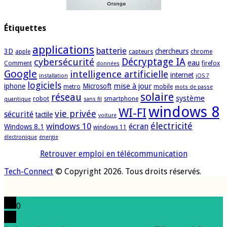
Étiquettes
applications
batterie
3D
chercheurs
apple
capteurs
chrome
cybersécurité
Décryptage IA
eau
Comment
firefox
données
Google
intelligence artificielle
internet
installation
iOS 7
logiciels
mise à jour
iphone
Microsoft
metro
mobile
mots de passe
solaire
réseau
système
robot
smartphone
quantique
sans fil
windows 8
WI-FI
vie privée
sécurité
tactile
voiture
électricité
windows 10
écran
Windows 8.1
windows 11
électronique
énergie
Retrouver emploi en télécommunication
Tech-Connect
© Copyright 2026. Tous droits réservés.
0