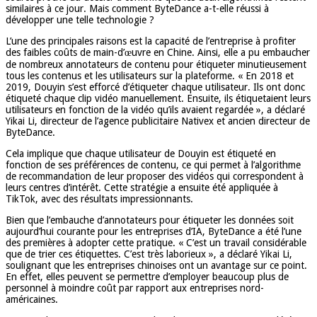
similaires à ce jour. Mais comment ByteDance a-t-elle réussi à
développer une telle technologie ?
L’une des principales raisons est la capacité de l’entreprise à profiter
des faibles coûts de main-d’œuvre en Chine. Ainsi, elle a pu embaucher
de nombreux annotateurs de contenu pour étiqueter minutieusement
tous les contenus et les utilisateurs sur la plateforme. « En 2018 et
2019, Douyin s’est efforcé d’étiqueter chaque utilisateur. Ils ont donc
étiqueté chaque clip vidéo manuellement. Ensuite, ils étiquetaient leurs
utilisateurs en fonction de la vidéo qu’ils avaient regardée », a déclaré
Yikai Li, directeur de l’agence publicitaire Nativex et ancien directeur de
ByteDance.
Cela implique que chaque utilisateur de Douyin est étiqueté en
fonction de ses préférences de contenu, ce qui permet à l’algorithme
de recommandation de leur proposer des vidéos qui correspondent à
leurs centres d’intérêt. Cette stratégie a ensuite été appliquée à
TikTok, avec des résultats impressionnants.
Bien que l’embauche d’annotateurs pour étiqueter les données soit
aujourd’hui courante pour les entreprises d’IA, ByteDance a été l’une
des premières à adopter cette pratique. « C’est un travail considérable
que de trier ces étiquettes. C’est très laborieux », a déclaré Yikai Li,
soulignant que les entreprises chinoises ont un avantage sur ce point.
En effet, elles peuvent se permettre d’employer beaucoup plus de
personnel à moindre coût par rapport aux entreprises nord-
américaines.