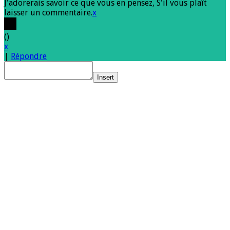
J'adorerais savoir ce que vous en pensez, S'il vous plaît
laisser un commentaire.
x
(
)
x
|
Répondre
Insert