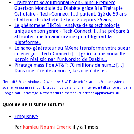
Traitement Révolutionnaire en Chine: Première
Guérison Mondiale du Diabète grâce à la Thérapie
Cellulaire - Tech-Connect: […] patient, âgé de 59 ans
et atteint de diabète de type 2 depuis 25 ans,...
Le phénomène TikTok : Analyse de sa technologie
unique en son genre - Tech-Connect: […] se prépare à
affronter une loi américaine qui obligerait la
plateforme...
Le nano-générateur au MXene transforme votre sueur
en énergie - Tech-Connect: […] grâce à une nouvelle
percée réalisée par l’université de Deakin,...
Piratage massif de AT&T: 70 millions de num...: […]
Dans une récente annonce, la société de té...
électricité
écran
windows 10
windows 8
WI-FI
vie privée
tactile
sécurité
système
solaire
réseau
mise à jour
Microsoft
logiciels
iphone
internet
intelligence artificielle
Google
eau
Décryptage IA
cybersécurité
chercheurs
batterie
applications
3D
Quoi de neuf sur le forum?
Emojishive
Par
Kamleu Noumi Emeric
il y a 1 mois