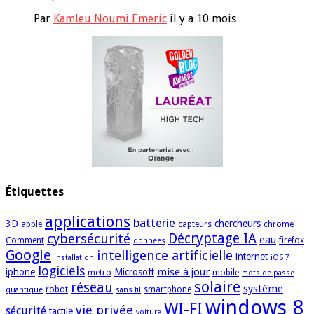
Par
Kamleu Noumi Emeric
il y a 10 mois
Étiquettes
applications
batterie
3D
chercheurs
apple
capteurs
chrome
cybersécurité
Décryptage IA
eau
Comment
firefox
données
Google
intelligence artificielle
internet
installation
iOS 7
logiciels
mise à jour
iphone
Microsoft
metro
mobile
mots de passe
solaire
réseau
système
robot
smartphone
quantique
sans fil
windows 8
WI-FI
vie privée
sécurité
tactile
voiture