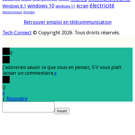
électricité
windows 10
écran
Windows 8.1
windows 11
électronique
énergie
Retrouver emploi en télécommunication
Tech-Connect
© Copyright 2026. Tous droits réservés.
0
J'adorerais savoir ce que vous en pensez, S'il vous plaît
laisser un commentaire.
x
(
)
x
|
Répondre
Insert