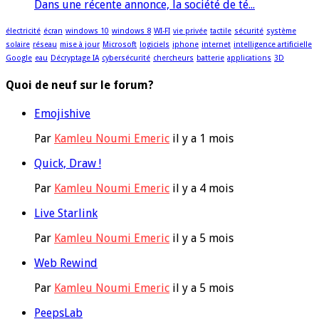
Dans une récente annonce, la société de té...
électricité
écran
windows 10
windows 8
WI-FI
vie privée
tactile
sécurité
système
solaire
réseau
mise à jour
Microsoft
logiciels
iphone
internet
intelligence artificielle
Google
eau
Décryptage IA
cybersécurité
chercheurs
batterie
applications
3D
Quoi de neuf sur le forum?
Emojishive
Par
Kamleu Noumi Emeric
il y a 1 mois
Quick, Draw !
Par
Kamleu Noumi Emeric
il y a 4 mois
Live Starlink
Par
Kamleu Noumi Emeric
il y a 5 mois
Web Rewind
Par
Kamleu Noumi Emeric
il y a 5 mois
PeepsLab