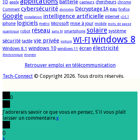
applications
batterie
3D
chercheurs
apple
capteurs
chrome
cybersécurité
Décryptage IA
eau
Comment
firefox
données
Google
intelligence artificielle
internet
installation
iOS 7
logiciels
mise à jour
iphone
Microsoft
metro
mobile
mots de passe
solaire
réseau
système
robot
smartphone
quantique
sans fil
windows 8
WI-FI
vie privée
sécurité
tactile
voiture
électricité
windows 10
écran
Windows 8.1
windows 11
électronique
énergie
Retrouver emploi en télécommunication
Tech-Connect
© Copyright 2026. Tous droits réservés.
0
J'adorerais savoir ce que vous en pensez, S'il vous plaît
laisser un commentaire.
x
(
)
x