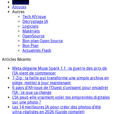
Tutoriels
Astuces
Autres
Tech Afrique
Décryptage IA
Logiciels
Matériels
OpenSource
Bon plan Open Source
Bon Plan
Actualités Flash
Articles Récents
Meta dégaine Muse Spark 1.1 : la guerre des prix de
l’IA vient de commencer
7-Zip : la faille qui transforme une simple archive en
piège, mettez à jour maintenant
6 pays d’Afrique de l’Ouest s’unissent pour encadrer
l’IA : ce que ça change
L’IA peut-elle vraiment voler tes empreintes digitales
sur une photo ?
Les 14 meilleures IA pour créer des photos d’été
ultra-réalistes en 2026 (Guide complet)