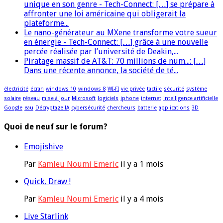
unique en son genre - Tech-Connect: […] se prépare à
affronter une loi américaine qui obligerait la
plateforme...
Le nano-générateur au MXene transforme votre sueur
en énergie - Tech-Connect: […] grâce à une nouvelle
percée réalisée par l’université de Deakin,...
Piratage massif de AT&T: 70 millions de num...: […]
Dans une récente annonce, la société de té...
électricité
écran
windows 10
windows 8
WI-FI
vie privée
tactile
sécurité
système
solaire
réseau
mise à jour
Microsoft
logiciels
iphone
internet
intelligence artificielle
Google
eau
Décryptage IA
cybersécurité
chercheurs
batterie
applications
3D
Quoi de neuf sur le forum?
Emojishive
Par
Kamleu Noumi Emeric
il y a 1 mois
Quick, Draw !
Par
Kamleu Noumi Emeric
il y a 4 mois
Live Starlink