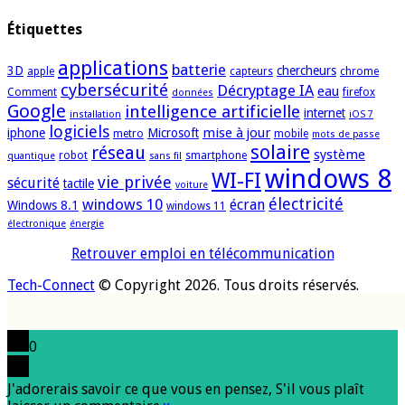
Étiquettes
applications
batterie
3D
chercheurs
apple
capteurs
chrome
cybersécurité
Décryptage IA
eau
Comment
firefox
données
Google
intelligence artificielle
internet
installation
iOS 7
logiciels
mise à jour
iphone
Microsoft
metro
mobile
mots de passe
solaire
réseau
système
robot
smartphone
quantique
sans fil
windows 8
WI-FI
vie privée
sécurité
tactile
voiture
électricité
windows 10
écran
Windows 8.1
windows 11
électronique
énergie
Retrouver emploi en télécommunication
Tech-Connect
© Copyright 2026. Tous droits réservés.
0
J'adorerais savoir ce que vous en pensez, S'il vous plaît