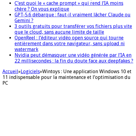
C’est quoi le « cache prompt » qui rend l’IA moins
chère ? On vous explique
GPT-5.6 débarque : faut-il vraiment lâcher Claude ou
Gemini ?
3 outils gratuits pour transférer vos fichiers plus vite
que le cloud, sans aucune limite de taille
OpenReel : l’éditeur vidéo open source qui tourne
entièrement dans votre navigateur, sans upload ni
watermark
Nvidia peut démasquer une vidéo générée par l’IA en
22 millisecondes : la fin du doute face aux deepfakes ?
Accueil
»
Logiciels
»
Wintoys : Une application Windows 10 et
11 indispensable pour la maintenance et l’optimisation du
PC