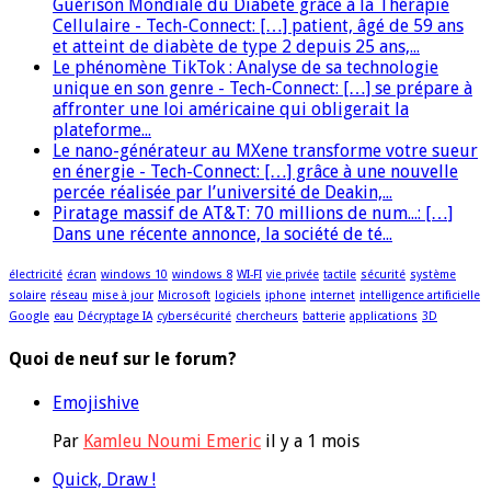
Guérison Mondiale du Diabète grâce à la Thérapie
Cellulaire - Tech-Connect: […] patient, âgé de 59 ans
et atteint de diabète de type 2 depuis 25 ans,...
Le phénomène TikTok : Analyse de sa technologie
unique en son genre - Tech-Connect: […] se prépare à
affronter une loi américaine qui obligerait la
plateforme...
Le nano-générateur au MXene transforme votre sueur
en énergie - Tech-Connect: […] grâce à une nouvelle
percée réalisée par l’université de Deakin,...
Piratage massif de AT&T: 70 millions de num...: […]
Dans une récente annonce, la société de té...
électricité
écran
windows 10
windows 8
WI-FI
vie privée
tactile
sécurité
système
solaire
réseau
mise à jour
Microsoft
logiciels
iphone
internet
intelligence artificielle
Google
eau
Décryptage IA
cybersécurité
chercheurs
batterie
applications
3D
Quoi de neuf sur le forum?
Emojishive
Par
Kamleu Noumi Emeric
il y a 1 mois
Quick, Draw !