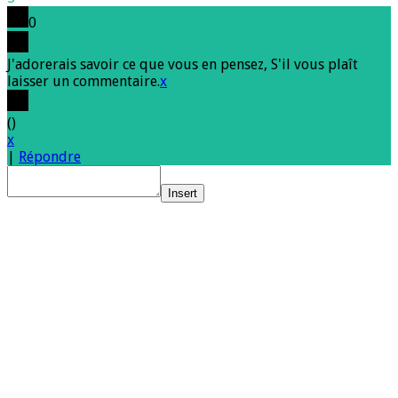
0
J'adorerais savoir ce que vous en pensez, S'il vous plaît
laisser un commentaire.
x
(
)
x
|
Répondre
Insert