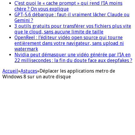
C’est quoi le « cache prompt » qui rend l’IA moins
chère ? On vous explique
GPT-5.6 débarque : faut-il vraiment lâcher Claude ou
Gemini ?
3 outils gratuits pour transférer vos fichiers plus vite
que le cloud, sans aucune limite de taille
OpenReel : l’éditeur vidéo open source qui tourne
entièrement dans votre navigateur, sans upload ni
watermark
Nvidia peut démasquer une vidéo générée par l’IA en
22 millisecondes : la fin du doute face aux deepfakes ?
Accueil
»
Astuces
»
Déplacer les applications metro de
Windows 8 sur un autre disque