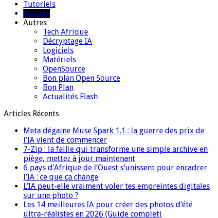
Tutoriels
Astuces
Autres
Tech Afrique
Décryptage IA
Logiciels
Matériels
OpenSource
Bon plan Open Source
Bon Plan
Actualités Flash
Articles Récents
Meta dégaine Muse Spark 1.1 : la guerre des prix de
l’IA vient de commencer
7-Zip : la faille qui transforme une simple archive en
piège, mettez à jour maintenant
6 pays d’Afrique de l’Ouest s’unissent pour encadrer
l’IA : ce que ça change
L’IA peut-elle vraiment voler tes empreintes digitales
sur une photo ?
Les 14 meilleures IA pour créer des photos d’été
ultra-réalistes en 2026 (Guide complet)