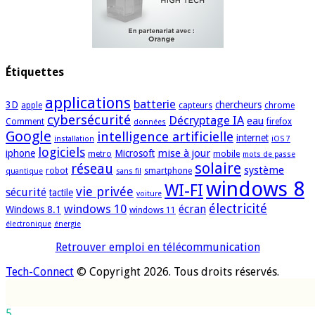
Étiquettes
applications
batterie
3D
chercheurs
apple
capteurs
chrome
cybersécurité
Décryptage IA
eau
Comment
firefox
données
Google
intelligence artificielle
internet
installation
iOS 7
logiciels
mise à jour
iphone
Microsoft
metro
mobile
mots de passe
solaire
réseau
système
robot
smartphone
quantique
sans fil
windows 8
WI-FI
vie privée
sécurité
tactile
voiture
électricité
windows 10
écran
Windows 8.1
windows 11
électronique
énergie
Retrouver emploi en télécommunication
Tech-Connect
© Copyright 2026. Tous droits réservés.
5