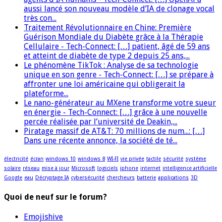
aussi lancé son nouveau modèle d’IA de clonage vocal
très con...
Traitement Révolutionnaire en Chine: Première
Guérison Mondiale du Diabète grâce à la Thérapie
Cellulaire - Tech-Connect: […] patient, âgé de 59 ans
et atteint de diabète de type 2 depuis 25 ans,...
Le phénomène TikTok : Analyse de sa technologie
unique en son genre - Tech-Connect: […] se prépare à
affronter une loi américaine qui obligerait la
plateforme...
Le nano-générateur au MXene transforme votre sueur
en énergie - Tech-Connect: […] grâce à une nouvelle
percée réalisée par l’université de Deakin,...
Piratage massif de AT&T: 70 millions de num...: […]
Dans une récente annonce, la société de té...
électricité
écran
windows 10
windows 8
WI-FI
vie privée
tactile
sécurité
système
solaire
réseau
mise à jour
Microsoft
logiciels
iphone
internet
intelligence artificielle
Google
eau
Décryptage IA
cybersécurité
chercheurs
batterie
applications
3D
Quoi de neuf sur le forum?
Emojishive