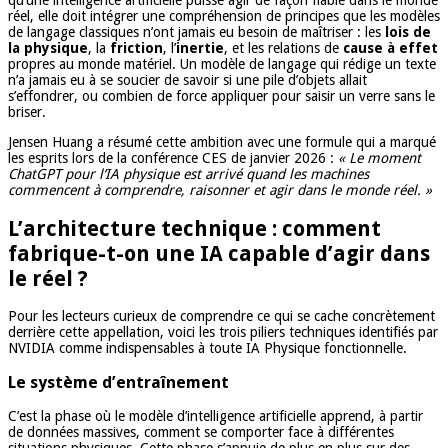
qu’une intelligence artificielle puisse agir de façon fiable dans le monde
réel, elle doit intégrer une compréhension de principes que les modèles
de langage classiques n’ont jamais eu besoin de maîtriser : les
lois de
la physique
, la
friction
, l’
inertie
, et les relations de
cause à effet
propres au monde matériel. Un modèle de langage qui rédige un texte
n’a jamais eu à se soucier de savoir si une pile d’objets allait
s’effondrer, ou combien de force appliquer pour saisir un verre sans le
briser.
Jensen Huang a résumé cette ambition avec une formule qui a marqué
les esprits lors de la conférence CES de janvier 2026 :
« Le moment
ChatGPT pour l’IA physique est arrivé quand les machines
commencent à comprendre, raisonner et agir dans le monde réel. »
L’architecture technique : comment
fabrique-t-on une IA capable d’agir dans
le réel ?
Pour les lecteurs curieux de comprendre ce qui se cache concrètement
derrière cette appellation, voici les trois piliers techniques identifiés par
NVIDIA comme indispensables à toute IA Physique fonctionnelle.
Le système d’entraînement
C’est la phase où le modèle d’intelligence artificielle apprend, à partir
de données massives, comment se comporter face à différentes