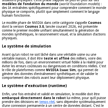
situations physiques. Cette phase s’appuie de plus en plus sur des
modèles de fondation du monde
(
world foundation models
) :
des IA entraînées spécifiquement pour comprendre comment le monde
physique se comporte, plutôt que simplement comment le langage
humain fonctionne.
Le modèle phare de NVIDIA dans cette catégorie s’appelle
Cosmos
dont la version
Cosmos 3.0
, lancée courant 2026, est présentée
comme le premier modèle unifiant simultanément la génération de
mondes synthétiques, le raisonnement visuel, et la simulation d’actions
physiques.
Le système de simulation
Avant qu’un robot ne soit lâché dans une véritable usine ou une
véritable maison, il doit être
testé et affiné
des milliers, voire des
millions de fois, dans un environnement virtuel fidèle à la réalité pour
éviter les erreurs coûteuses ou dangereuses en conditions réelles. C’est
le rôle de plateformes comme
NVIDIA Isaac Sim
, qui permet de
générer des données d’entraînement synthétiques et de valider le
comportement des robots avant leur déploiement physique.
Le système d’exécution (runtime)
Enfin, une fois entraîné et validé en simulation, le modèle doit être
embarqué directement dans le robot
lui-même, pour qu’il puisse
prendre des décisions en
temps réel
, sans dépendre systématiquement
d’une connexion permanente à un centre de données distant. C’est le