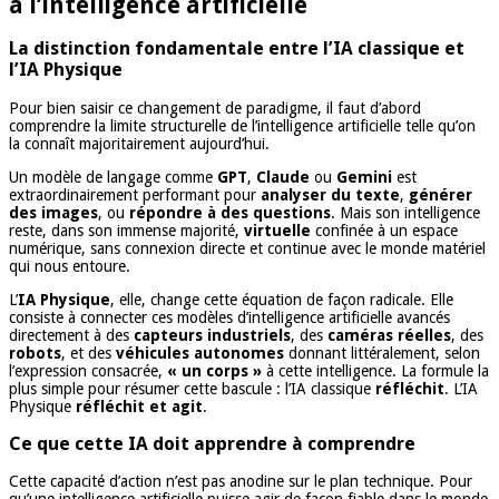
à l’intelligence artificielle
La distinction fondamentale entre l’IA classique et
l’IA Physique
Pour bien saisir ce changement de paradigme, il faut d’abord
comprendre la limite structurelle de l’intelligence artificielle telle qu’on
la connaît majoritairement aujourd’hui.
Un modèle de langage comme
GPT
,
Claude
ou
Gemini
est
extraordinairement performant pour
analyser du texte
,
générer
des images
, ou
répondre à des questions
. Mais son intelligence
reste, dans son immense majorité,
virtuelle
confinée à un espace
numérique, sans connexion directe et continue avec le monde matériel
qui nous entoure.
L’
IA Physique
, elle, change cette équation de façon radicale. Elle
consiste à connecter ces modèles d’intelligence artificielle avancés
directement à des
capteurs industriels
, des
caméras réelles
, des
robots
, et des
véhicules autonomes
donnant littéralement, selon
l’expression consacrée,
« un corps »
à cette intelligence. La formule la
plus simple pour résumer cette bascule : l’IA classique
réfléchit
. L’IA
Physique
réfléchit et agit
.
Ce que cette IA doit apprendre à comprendre
Cette capacité d’action n’est pas anodine sur le plan technique. Pour