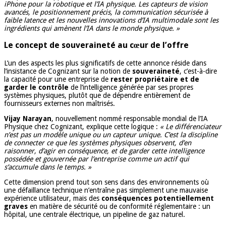
iPhone pour la robotique et l’IA physique. Les capteurs de vision
avancés, le positionnement précis, la communication sécurisée à
faible latence et les nouvelles innovations d’IA multimodale sont les
ingrédients qui amènent l’IA dans le monde physique. »
Le concept de souveraineté au cœur de l’offre
L’un des aspects les plus significatifs de cette annonce réside dans
l’insistance de Cognizant sur la notion de
souveraineté
, c’est-à-dire
la capacité pour une entreprise de
rester propriétaire et de
garder le contrôle
de l’intelligence générée par ses propres
systèmes physiques, plutôt que de dépendre entièrement de
fournisseurs externes non maîtrisés.
Vijay Narayan
, nouvellement nommé responsable mondial de l’IA
Physique chez Cognizant, explique cette logique :
« Le différenciateur
n’est pas un modèle unique ou un capteur unique. C’est la discipline
de connecter ce que les systèmes physiques observent, d’en
raisonner, d’agir en conséquence, et de garder cette intelligence
possédée et gouvernée par l’entreprise comme un actif qui
s’accumule dans le temps. »
Cette dimension prend tout son sens dans des environnements où
une défaillance technique n’entraîne pas simplement une mauvaise
expérience utilisateur, mais des
conséquences potentiellement
graves
en matière de sécurité ou de conformité réglementaire : un
hôpital, une centrale électrique, un pipeline de gaz naturel.