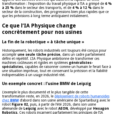
transformation : l’exposition du travail physique à l’IA a grimpé de
6 %
à 25 %
dans le secteur des transports, et de
4 % à 12 %
dans le
secteur de la construction, des progressions bien plus rapides que ce
que les prévisions à long terme anticipaient initialement.
Ce que l’IA Physique change
concrètement pour nos usines
La fin de la robotique « à tâche unique »
Historiquement, les robots industriels ont toujours été conçus pour
accomplir
une seule tâche précise
, dans un cadre parfaitement
défini et répétitif. L’IA Physique ambitionne de transformer ces
machines coûteuses et rigides en systèmes
généralistes-
spécialistes
, capables de raisonner comme un humain le ferait face à
une situation imprévue, tout en conservant la précision et la fiabilité
indispensables à un usage industriel réel.
Un exemple concret : l’usine BMW de Leipzig
L’exemple le plus documenté et le plus tangible de cette
transformation reste, en 2026, le
déploiement de robots humanoïdes
chez
BMW
d’abord dans son usine américaine de Spartanburg avec le
robot
Figure 02
, puis, à partir de l’été 2026, dans son usine
allemande de
Leipzig
avec le robot
AEON
, développé par
Hexagon
Robotics
. Ces robots incarnent parfaitement les principes de l’IA