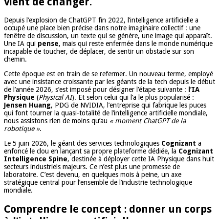
vient de changer.
Depuis l’explosion de ChatGPT fin 2022, l’intelligence artificielle a
occupé une place bien précise dans notre imaginaire collectif : une
fenêtre de discussion, un texte qui se génère, une image qui apparaît.
Une IA qui
pense
, mais qui reste enfermée dans le monde numérique
incapable de toucher, de déplacer, de sentir un obstacle sur son
chemin.
Cette époque est en train de se refermer. Un nouveau terme, employé
avec une insistance croissante par les géants de la tech depuis le début
de l’année 2026, s’est imposé pour désigner l’étape suivante :
l’IA
Physique
(
Physical AI
). Et selon celui qui l’a le plus popularisé :
Jensen Huang
, PDG de NVIDIA, l’entreprise qui fabrique les puces
qui font tourner la quasi-totalité de l’intelligence artificielle mondiale,
nous assistons rien de moins qu’au
« moment ChatGPT de la
robotique »
.
Le 5 juin 2026, le géant des services technologiques
Cognizant
a
enfoncé le clou en lançant sa propre plateforme dédiée, la
Cognizant
Intelligence Spine
, destinée à déployer cette IA Physique dans huit
secteurs industriels majeurs. Ce n’est plus une promesse de
laboratoire. C’est devenu, en quelques mois à peine, un axe
stratégique central pour l’ensemble de l’industrie technologique
mondiale.
Comprendre le concept : donner un corps