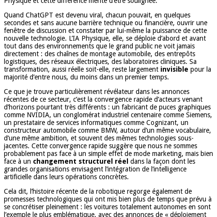
Physique et cette différence mérite d’être soulignée.
Quand ChatGPT est devenu viral, chacun pouvait, en quelques
secondes et sans aucune barrière technique ou financière, ouvrir une
fenêtre de discussion et constater par lui-même la puissance de cette
nouvelle technologie. L’IA Physique, elle, se déploie d’abord et avant
tout dans des environnements que le grand public ne voit jamais
directement : des chaînes de montage automobile, des entrepôts
logistiques, des réseaux électriques, des laboratoires cliniques. Sa
transformation, aussi réelle soit-elle, reste largement
invisible
pour la
majorité d’entre nous, du moins dans un premier temps.
Ce que je trouve particulièrement révélateur dans les annonces
récentes de ce secteur, c’est la convergence rapide d’acteurs venant
d’horizons pourtant très différents : un fabricant de puces graphiques
comme NVIDIA, un conglomérat industriel centenaire comme Siemens,
un prestataire de services informatiques comme Cognizant, un
constructeur automobile comme BMW, autour d’un même vocabulaire,
d’une même ambition, et souvent des mêmes technologies sous-
jacentes. Cette convergence rapide suggère que nous ne sommes
probablement pas face à un simple effet de mode marketing, mais bien
face à un
changement structurel réel
dans la façon dont les
grandes organisations envisagent l’intégration de l’intelligence
artificielle dans leurs opérations concrètes.
Cela dit, l’histoire récente de la robotique regorge également de
promesses technologiques qui ont mis bien plus de temps que prévu à
se concrétiser pleinement : les voitures totalement autonomes en sont
l’exemple le plus emblématique, avec des annonces de « déploiement