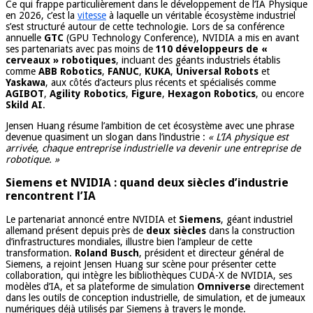
Ce qui frappe particulièrement dans le développement de l’IA Physique
en 2026, c’est la
vitesse
à laquelle un véritable écosystème industriel
s’est structuré autour de cette technologie. Lors de sa conférence
annuelle
GTC
(GPU Technology Conference), NVIDIA a mis en avant
ses partenariats avec pas moins de
110 développeurs de «
cerveaux » robotiques
, incluant des géants industriels établis
comme
ABB Robotics
,
FANUC
,
KUKA
,
Universal Robots
et
Yaskawa
, aux côtés d’acteurs plus récents et spécialisés comme
AGIBOT
,
Agility Robotics
,
Figure
,
Hexagon Robotics
, ou encore
Skild AI
.
Jensen Huang résume l’ambition de cet écosystème avec une phrase
devenue quasiment un slogan dans l’industrie :
« L’IA physique est
arrivée, chaque entreprise industrielle va devenir une entreprise de
robotique. »
Siemens et NVIDIA : quand deux siècles d’industrie
rencontrent l’IA
Le partenariat annoncé entre NVIDIA et
Siemens
, géant industriel
allemand présent depuis près de
deux siècles
dans la construction
d’infrastructures mondiales, illustre bien l’ampleur de cette
transformation.
Roland Busch
, président et directeur général de
Siemens, a rejoint Jensen Huang sur scène pour présenter cette
collaboration, qui intègre les bibliothèques CUDA-X de NVIDIA, ses
modèles d’IA, et sa plateforme de simulation
Omniverse
directement
dans les outils de conception industrielle, de simulation, et de jumeaux
numériques déjà utilisés par Siemens à travers le monde.