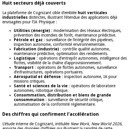
Huit secteurs déjà couverts
La plateforme de Cognizant cible d’emblée
huit verticales
industrielles
distinctes, illustrant l’étendue des applications déjà
envisagées pour l’IA Physique :
Utilities (énergie)
: modernisation des réseaux électriques,
prévention des incendies de forêt, maintenance prédictive.
Pétrole et gaz
: surveillance de l’intégrité des pipelines,
inspection autonome, conformité environnementale.
Fabrication (industrie)
: contrôle qualité autonome,
maintenance prédictive, optimisation des rendements.
Logistique
: opérations d’entrepôt autonomes, intelligence des
flottes, visibilité de la chaîne d’approvisionnement.
Transport
: opérations de flottes autonomes, surveillance
d’infrastructures, opérations portuaires.
Aérospatial et défense
: inspection autonome, IA pour
missions critiques.
Santé et sciences de la vie
: opérations de laboratoire
autonomes, robotique clinique.
Consommation, distribution et biens de grande
consommation
: surveillance de sécurité critique,
automatisation de la conformité réglementaire.
Des chiffres qui confirment l’accélération
L’étude interne de Cognizant, intitulée
New Work, New World 2026
,
apporte des données chiffrées qui illustrent la rapidité de cette