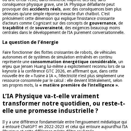
conséquence physique grave, une IA Physique défaillante peut
provoquer des
accidents réels
, avec des conséquences bien plus
sérieuses qu’une simple réponse inexacte d’un chatbot. C’est
précisément cette dimension qui explique l’insistance croissante
d’acteurs comme Cognizant sur des concepts de
gouvernance
, de
traçabilité
et de
souveraineté
, des exigences beaucoup moins
centrales dans le développement de l’IA purement conversationnelle.
La question de l’énergie
Faire fonctionner des flottes croissantes de robots, de véhicules
autonomes et de systèmes de simulation entraînés en continu
représente une
consommation énergétique considérable
, un
enjeu que Jensen Huang lui-même a explicitement reconnu lors de sa
keynote à la conférence GTC 2026, en affirmant que, dans cette
nouvelle ère de « l’usine à IA », l’électricité n’est plus simplement une
ressource consommée par le calcul : elle devient littéralement, selon
ses propres mots, la
« matière première de l’intelligence »
.
L’IA Physique va-t-elle vraiment
transformer notre quotidien, ou reste-t-
elle une promesse industrielle ?
Il y a une différence fondamentale entre l’engouement médiatique qui
a entouré ChatGPT en 2022-2023 et celui qui entoure aujourd’hui l’IA