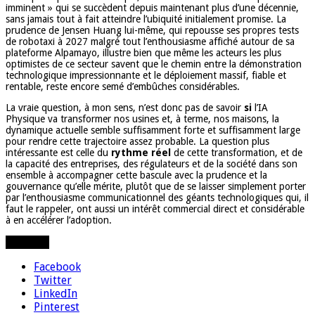
imminent » qui se succèdent depuis maintenant plus d’une décennie,
sans jamais tout à fait atteindre l’ubiquité initialement promise. La
prudence de Jensen Huang lui-même, qui repousse ses propres tests
de robotaxi à 2027 malgré tout l’enthousiasme affiché autour de sa
plateforme Alpamayo, illustre bien que même les acteurs les plus
optimistes de ce secteur savent que le chemin entre la démonstration
technologique impressionnante et le déploiement massif, fiable et
rentable, reste encore semé d’embûches considérables.
La vraie question, à mon sens, n’est donc pas de savoir
si
l’IA
Physique va transformer nos usines et, à terme, nos maisons, la
dynamique actuelle semble suffisamment forte et suffisamment large
pour rendre cette trajectoire assez probable. La question plus
intéressante est celle du
rythme réel
de cette transformation, et de
la capacité des entreprises, des régulateurs et de la société dans son
ensemble à accompagner cette bascule avec la prudence et la
gouvernance qu’elle mérite, plutôt que de se laisser simplement porter
par l’enthousiasme communicationnel des géants technologiques qui, il
faut le rappeler, ont aussi un intérêt commercial direct et considérable
à en accélérer l’adoption.
Partager
Facebook
Twitter
LinkedIn
Pinterest