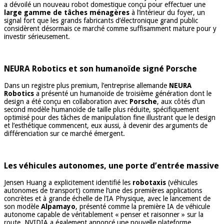
a dévoilé un nouveau robot domestique conçu pour effectuer une
large gamme de tâches ménagères
à l’intérieur du foyer, un
signal fort que les grands fabricants d’électronique grand public
considèrent désormais ce marché comme suffisamment mature pour y
investir sérieusement.
NEURA Robotics et son humanoïde signé Porsche
Dans un registre plus premium, l’entreprise allemande
NEURA
Robotics
a présenté un humanoïde de troisième génération dont le
design a été conçu en collaboration avec
Porsche
, aux côtés d’un
second modèle humanoïde de taille plus réduite, spécifiquement
optimisé pour des tâches de manipulation fine illustrant que le design
et l’esthétique commencent, eux aussi, à devenir des arguments de
différenciation sur ce marché émergent.
Les véhicules autonomes, une porte d’entrée massive
Jensen Huang a explicitement identifié les
robotaxis
(véhicules
autonomes de transport) comme l’une des premières applications
concrètes et à grande échelle de l’IA Physique, avec le lancement de
son modèle
Alpamayo
, présenté comme la première IA de véhicule
autonome capable de véritablement « penser et raisonner » sur la
route. NVIDIA a également annoncé une nouvelle plateforme