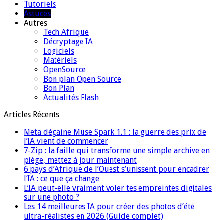
Tutoriels
Astuces
Autres
Tech Afrique
Décryptage IA
Logiciels
Matériels
OpenSource
Bon plan Open Source
Bon Plan
Actualités Flash
Articles Récents
Meta dégaine Muse Spark 1.1 : la guerre des prix de
l’IA vient de commencer
7-Zip : la faille qui transforme une simple archive en
piège, mettez à jour maintenant
6 pays d’Afrique de l’Ouest s’unissent pour encadrer
l’IA : ce que ça change
L’IA peut-elle vraiment voler tes empreintes digitales
sur une photo ?
Les 14 meilleures IA pour créer des photos d’été
ultra-réalistes en 2026 (Guide complet)