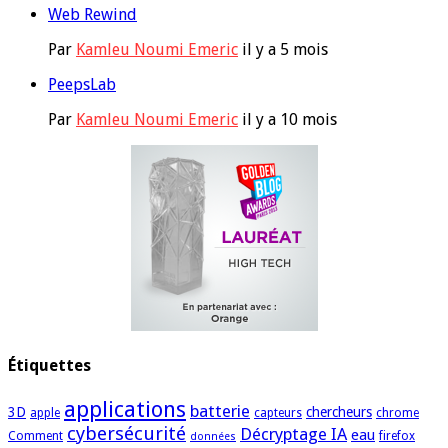
Web Rewind
Par
Kamleu Noumi Emeric
il y a 5 mois
PeepsLab
Par
Kamleu Noumi Emeric
il y a 10 mois
Étiquettes
applications
batterie
3D
chercheurs
apple
capteurs
chrome
cybersécurité
Décryptage IA
eau
Comment
firefox
données