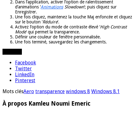
Dans l’application, activer l’option de ralentissement
d’animations ‘
Animations
Slowdown
‘; puis cliquez sur
Enregistrer.
Une fois cliquez, maintenez la touche Maj enfoncée et cliquez
sur le bouton ‘
Réduire
‘.
Activez l’option du mode de contraste élevé ‘
High Contrast
Mode
‘ qui permet la transparence.
Définir une couleur de fenêtre personnalisée.
Une fois terminé, sauvegardez les changements.
Partager
Facebook
Twitter
LinkedIn
Pinterest
Mots clés
Aero
transparence
windows 8
Windows 8.1
À propos Kamleu Noumi Emeric