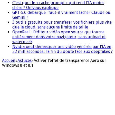
C’est quoi le « cache prompt » qui rend l’IA moins
chère ? On vous explique
GPT-5.6 débarque : faut-il vraiment lâcher Claude ou
Gemini ?
3 outils gratuits pour transférer vos fichiers plus vite
que le cloud, sans aucune limite de taille
OpenReel : l’éditeur vidéo open source qui tourne
entièrement dans votre navigateur, sans upload ni
watermark
Nvidia peut démasquer une vidéo générée par l’IA en
22 millisecondes : la fin du doute face aux deepfakes ?
Accueil
»
Astuces
»
Activer l’effet de transparence Aero sur
Windows 8 et 8.1