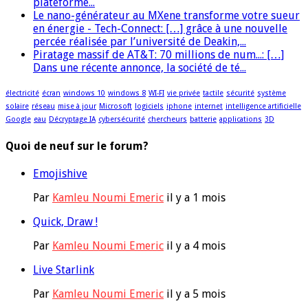
plateforme...
Le nano-générateur au MXene transforme votre sueur
en énergie - Tech-Connect: […] grâce à une nouvelle
percée réalisée par l’université de Deakin,...
Piratage massif de AT&T: 70 millions de num...: […]
Dans une récente annonce, la société de té...
électricité
écran
windows 10
windows 8
WI-FI
vie privée
tactile
sécurité
système
solaire
réseau
mise à jour
Microsoft
logiciels
iphone
internet
intelligence artificielle
Google
eau
Décryptage IA
cybersécurité
chercheurs
batterie
applications
3D
Quoi de neuf sur le forum?
Emojishive
Par
Kamleu Noumi Emeric
il y a 1 mois
Quick, Draw !
Par
Kamleu Noumi Emeric
il y a 4 mois
Live Starlink
Par
Kamleu Noumi Emeric
il y a 5 mois