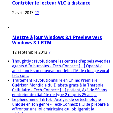
Contrôler le lecteur VLC à distance
2 avril 2013
12
Mettre à jour Windows 8.1 Preview vers
Windows 8.1 RTM
12 septembre 2013
7
Thoughtly : révolutionne les centres d'appels avec des
agents d'IA humains - Tech-Connect: […] OpenAi a
aussi lancé son nouveau modèle d’IA de clonage vocal
très con...
Traitement Révolutionnaire en Chine: Première
Guérison Mondiale du Diabète grâce à la Thérapie
Cellulaire - Tech-Connect: […] patient, âgé de 59 ans
et atteint de diabète de type 2 depuis 25 ans,...
Le phénomène TikTok : Analyse de sa technologie
unique en son genre - Tech-Connect: […] se prépare à
affronter une loi américaine qui obligerait la