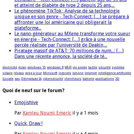
et atteint de diabète de type 2 depuis 25 ans,...
Le phénomène TikTok : Analyse de sa technologie
unique en son genre - Tech-Connect: […] se prépare à
affronter une loi américaine qui obligerait la
plateforme...
Le nano-générateur au MXene transforme votre sueur
en énergie - Tech-Connect: […] grâce à une nouvelle
percée réalisée par l’université de Deakin,...
Piratage massif de AT&T: 70 millions de num...: […]
Dans une récente annonce, la société de té...
électricité
écran
windows 10
windows 8
WI-FI
vie privée
tactile
sécurité
système
solaire
réseau
mise à jour
Microsoft
logiciels
iphone
internet
intelligence artificielle
Google
eau
Décryptage IA
cybersécurité
chercheurs
batterie
applications
3D
Quoi de neuf sur le forum?
Emojishive
Par
Kamleu Noumi Emeric
il y a 1 mois
Quick, Draw !
Par
Kamleu Noumi Emeric
il y a 4 mois