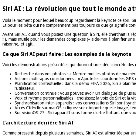
Siri AI : La révolution que tout le monde a
Voilà le moment pour lequel beaucoup regardaient la keynote ce soir. Siri
Et pour les bêta qui ne comprennent pas toujours ce que ça signifie con
Avant Siri AI, quand vous posiez une question à Siri, elle cherchait la r
»), mais inutile pour les demandes complexes (« aide-moi à planifier une 
raisonne, et agit.
Ce que Siri AI peut faire : Les exemples de la keynote
Voici les démonstrations présentées qui donnent une idée concrète des n
Recherche dans vos photos : « Montre-moi les photos de ma mère 
Actions multi-apps coordonnées : « Ajoute les coordonnées GPS de
Planification contextuelle : dans la démo FIFA 2026, Siri a planif
l’utilisateur.
Conversation continue : vous pouvez avoir un dialogue de plusieu
Voix et rythme personnalisables : choisissez la voix de Siri et la v
Synchronisation inter-appareils : vos conversations Siri sont sy
Accès Ctrl+clic sur macOS : cliquez sur n’importe quelle image, tex
Sur visionOS 27 : Siri apparaît sous forme d’orbe flottant que v
L’architecture derrière Siri AI
Comme pressenti depuis plusieurs semaines, Siri AI est alimentée par un