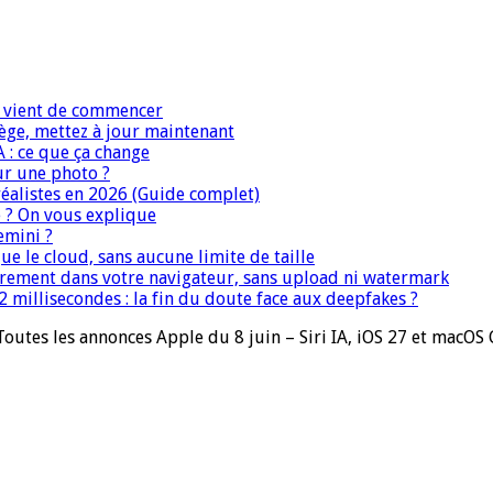
IA vient de commencer
iège, mettez à jour maintenant
A : ce que ça change
ur une photo ?
réalistes en 2026 (Guide complet)
e ? On vous explique
emini ?
que le cloud, sans aucune limite de taille
ièrement dans votre navigateur, sans upload ni watermark
 millisecondes : la fin du doute face aux deepfakes ?
utes les annonces Apple du 8 juin – Siri IA, iOS 27 et macOS