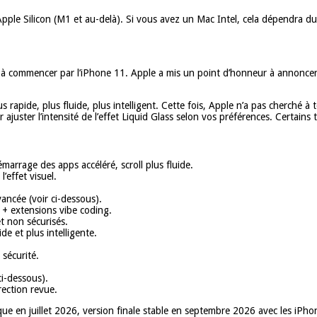
e Silicon (M1 et au-delà). Si vous avez un Mac Intel, cela dépendra du mo
 à commencer par l’iPhone 11. Apple a mis un point d’honneur à annoncer 
apide, plus fluide, plus intelligent. Cette fois, Apple n’a pas cherché à t
juster l’intensité de l’effet Liquid Glass selon vos préférences. Certains
marrage des apps accéléré, scroll plus fluide.
’effet visuel.
ancée (voir ci-dessous).
u + extensions vibe coding.
t non sécurisés.
de et plus intelligente.
sécurité.
ci-dessous).
rection revue.
ique en juillet 2026, version finale stable en septembre 2026 avec les iPh