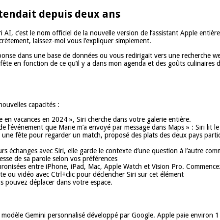
ttendait depuis deux ans
 AI, c’est le nom officiel de la nouvelle version de l’assistant Apple enti
crètement, laissez-moi vous l’expliquer simplement.
éponse dans une base de données ou vous redirigait vers une recherche web. 
fête en fonction de ce qu’il y a dans mon agenda et des goûts culinaires d
ouvelles capacités :
en vacances en 2024 », Siri cherche dans votre galerie entière.
 l’événement que Marie m’a envoyé par message dans Maps » : Siri lit le 
ié une fête pour regarder un match, proposé des plats des deux pays parti
rs échanges avec Siri, elle garde le contexte d’une question à l’autre c
itesse de sa parole selon vos préférences
nchronisées entre iPhone, iPad, Mac, Apple Watch et Vision Pro. Commence
te ou vidéo avec Ctrl+clic pour déclencher Siri sur cet élément
ous pouvez déplacer dans votre espace.
 modèle Gemini personnalisé développé par Google. Apple paie environ 1 mi