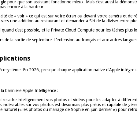
gle pour que son assistant fonctionne mieux. Mais c’est aussi la démonstr
pas encore à la hauteur.
apacité de « voir » ce qui est sur votre écran ou devant votre caméra et de 
vers une addition au restaurant et demander à Siri de la diviser entre pl
 quand c’est possible, et le Private Cloud Compute pour les tâches plus lou
 lors de la sortie de septembre. L’extension au français et aux autres lan
plications
’écosystème. En 2026, presque chaque application native d’Apple intègre une
la bannière Apple Intelligence :
i recadre intelligemment vos photos et vidéos pour les adapter à différen
s indésirables sur vos photos est désormais plus précis et capable de gére
 naturel (« les photos du mariage de Sophie en juin dernier ») pour retro