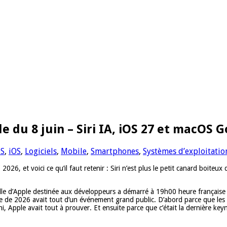
 du 8 juin – Siri IA, iOS 27 et macOS 
OS
,
iOS
,
Logiciels
,
Mobile
,
Smartphones
,
Systèmes d’exploitatio
26, et voici ce qu’il faut retenir : Siri n’est plus le petit canard boiteux 
’Apple destinée aux développeurs a démarré à 19h00 heure française depu
e de 2026 avait tout d’un événement grand public. D’abord parce que les e
ini, Apple avait tout à prouver. Et ensuite parce que c’était la dernière k