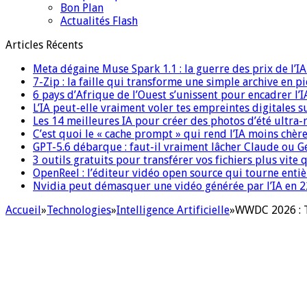
Bon Plan
Actualités Flash
Articles Récents
Meta dégaine Muse Spark 1.1 : la guerre des prix de l’
7-Zip : la faille qui transforme une simple archive en p
6 pays d’Afrique de l’Ouest s’unissent pour encadrer l’I
L’IA peut-elle vraiment voler tes empreintes digitales s
Les 14 meilleures IA pour créer des photos d’été ultra-
C’est quoi le « cache prompt » qui rend l’IA moins chèr
GPT-5.6 débarque : faut-il vraiment lâcher Claude ou G
3 outils gratuits pour transférer vos fichiers plus vite 
OpenReel : l’éditeur vidéo open source qui tourne ent
Nvidia peut démasquer une vidéo générée par l’IA en 22
Accueil
»
Technologies
»
Intelligence Artificielle
»
WWDC 2026 : To