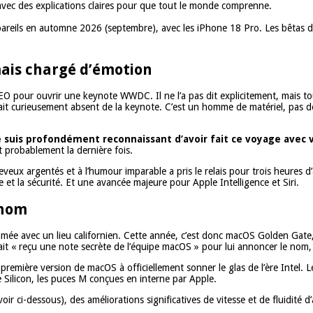
vec des explications claires pour que tout le monde comprenne.
pareils en automne 2026 (septembre), avec les iPhone 18 Pro. Les bêtas dé
mais chargé d’émotion
O pour ouvrir une keynote WWDC. Il ne l’a pas dit explicitement, mais tou
ait curieusement absent de la keynote. C’est un homme de matériel, pas de 
e suis profondément reconnaissant d’avoir fait ce voyage avec vo
 probablement la dernière fois.
heveux argentés et à l’humour imparable a pris le relais pour trois heures d’
e et la sécurité. Et une avancée majeure pour Apple Intelligence et Siri.
 nom
ée avec un lieu californien. Cette année, c’est donc macOS Golden Gate,
ait « reçu une note secrète de l’équipe macOS » pour lui annoncer le nom, 
emière version de macOS à officiellement sonner le glas de l’ère Intel. L
Silicon, les puces M conçues en interne par Apple.
ci-dessous), des améliorations significatives de vitesse et de fluidité d’a