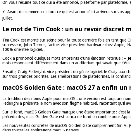
On vous résume tout ce qui a été annoncé, plateforme par plateforme, a
⚡ Avant de commencer : tout ce qui est annoncé ici arrivera sur vos ap
juillet.
Le mot de Tim Cook : un au revoir discret 
Tim Cook est monté sur scène pour la toute dernière fois en tant que CE
successeur, John Ternus, l’actuel vice-président hardware chez Apple, ét
100% orientée logiciel.
Cook a prononcé quelques mots empreints d’une émotion retenue :
« J
mots résonnaient différemment dans un auditorium qui savait que c’était
Ensuite, Craig Federighi, vice-président du génie logiciel, le Craig aux c
sur trois grandes priorités. Les améliorations de plateformes, la confianc
macOS Golden Gate : macOS 27 a enfin un
La tradition des noms Apple pour macOS : une version est toujours nomm
Federighi a présenté le nom avec son flegme habituel, racontant qu’il av
Sur le fond, macOS Golden Gate marque une étape importante : c’est la pr
précédentes, mais Golden Gate est conçu de fond en comble pour Apple 
Les nouveautés concrètes de macOS Golden Gate comprennent Siri AI (voir 
dans toutes les applications macOS natives.