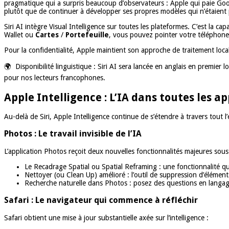
pragmatique qui a surpris beaucoup d’observateurs : Apple qui paie Goo
plutôt que de continuer à développer ses propres modèles qui n’étaient 
Siri AI intègre Visual Intelligence sur toutes les plateformes. C’est la c
Wallet ou
Cartes
/
Portefeuille
, vous pouvez pointer votre téléphone 
Pour la confidentialité, Apple maintient son approche de traitement local
🌍 Disponibilité linguistique : Siri AI sera lancée en anglais en premier
pour nos lecteurs francophones.
Apple Intelligence : L’IA dans toutes les ap
Au-delà de Siri, Apple Intelligence continue de s’étendre à travers tout l
Photos : Le travail invisible de l’IA
L’application Photos reçoit deux nouvelles fonctionnalités majeures sous 
Le Recadrage Spatial ou Spatial Reframing : une fonctionnalité qu
Nettoyer (ou Clean Up) amélioré : l’outil de suppression d’élément
Recherche naturelle dans Photos : posez des questions en langage
Safari : Le navigateur qui commence à réfléchir
Safari obtient une mise à jour substantielle axée sur l’intelligence :