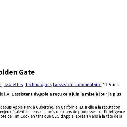
Golden Gate
n
,
Tablettes
,
Technologies
Laissez un commentaire
11 Vues
de l’IA.
L’assistant d’Apple a reçu ce 8 juin la mise à jour la plus
is Apple Park à Cupertino, en Californie. Et si elle a la réputation
njeux étaient immenses : après deux ans de promesses sur l’intelligence
eynote de Tim Cook en tant que CEO d’Apple, après 14 ans à la tête de la