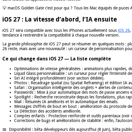
💡 macOS Golden Gate c’est pour qui ? Tous les Mac équipés de puces Appl
iOS 27 : La vitesse d’abord, l’IA ensuite
iOS 27 sera compatible avec tous les iPhones actuellement sous
iOS 26
,
tendance à restreindre la compatibilité à chaque nouvelle version.
La grande philosophie de iOS 27 peut se résumer en quelques mots : plus r
26 reste, mais avec une nouveauté : un curseur de personnalisation pour a
Ce qui change dans iOS 27 — La liste complète
Optimisations de vitesse généralisées : animations plus rapides, dé
Liquid Glass personnalisable : un curseur pour régler l’intensité de l
Siri AI intégré profondément (voir section dédiée).
Photos : Recadrage spatial (ou Spatial Reframing) et édition IA av
Safari : Organisation intelligente des onglets + alertes de conten
Passwords : Mise à jour automatique des mots de passe anciens e
Spotlight : Recherche reconstruite depuis les fondations, plus rapi
Mail : Résumés IA améliorés et tri automatique des emails.
Messages chiffrés de bout en bout : amélioration du protocole de 
La Détection des accidents améliorée.
Comptes enfants : Protection renforcée et outils parentaux (voir 
Corrections de bugs et améliorations de stabilité : enfin, l’autocor
📅 Disponibilité : bêta développeurs dès aujourd’hui (8 juin), bêta publ