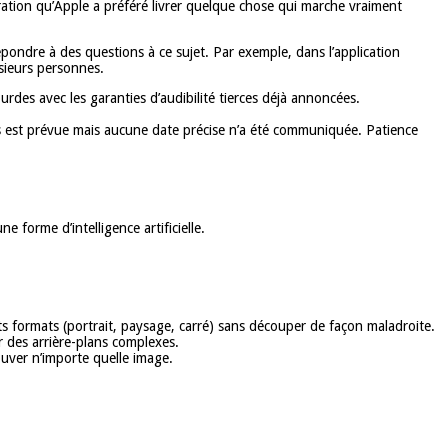
ation qu’Apple a préféré livrer quelque chose qui marche vraiment
répondre à des questions à ce sujet. Par exemple, dans l’application
usieurs personnes.
rdes avec les garanties d’audibilité tierces déjà annoncées.
gues est prévue mais aucune date précise n’a été communiquée. Patience
 forme d’intelligence artificielle.
ts formats (portrait, paysage, carré) sans découper de façon maladroite.
r des arrière-plans complexes.
uver n’importe quelle image.