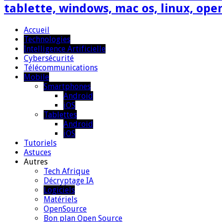
tablette, windows, mac os, linux, ope
Accueil
Technologies
Intelligence Artificielle
Cybersécurité
Télécommunications
Mobile
Smartphones
Android
iOS
Tablettes
Android
iOS
Tutoriels
Astuces
Autres
Tech Afrique
Décryptage IA
Logiciels
Matériels
OpenSource
Bon plan Open Source