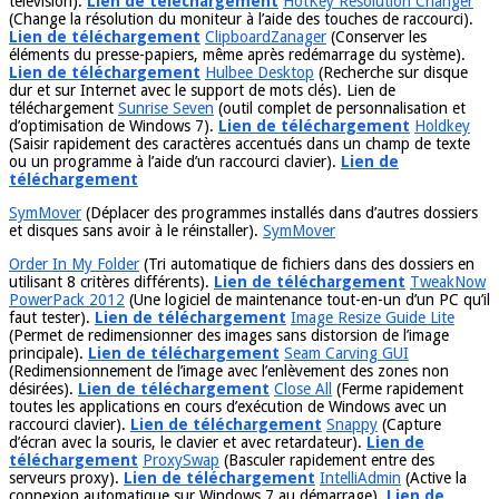
télévision).
Lien de téléchargement
HotKey Resolution Changer
(Change la résolution du moniteur à l’aide des touches de raccourci).
Lien de téléchargement
ClipboardZanager
(Conserver les
éléments du presse-papiers, même après redémarrage du système).
Lien de téléchargement
Hulbee Desktop
(Recherche sur disque
dur et sur Internet avec le support de mots clés). Lien de
téléchargement
Sunrise Seven
(outil complet de personnalisation et
d’optimisation de Windows 7).
Lien de téléchargement
Holdkey
(Saisir rapidement des caractères accentués dans un champ de texte
ou un programme à l’aide d’un raccourci clavier).
Lien de
téléchargement
SymMover
(Déplacer des programmes installés dans d’autres dossiers
et disques sans avoir à le réinstaller).
SymMover
Order In My Folder
(Tri automatique de fichiers dans des dossiers en
utilisant 8 critères différents).
Lien de téléchargement
TweakNow
PowerPack 2012
(Une logiciel de maintenance tout-en-un d’un PC qu’il
faut tester).
Lien de téléchargement
Image Resize Guide Lite
(Permet de redimensionner des images sans distorsion de l’image
principale).
Lien de téléchargement
Seam Carving GUI
(Redimensionnement de l’image avec l’enlèvement des zones non
désirées).
Lien de téléchargement
Close All
(Ferme rapidement
toutes les applications en cours d’exécution de Windows avec un
raccourci clavier).
Lien de téléchargement
Snappy
(Capture
d’écran avec la souris, le clavier et avec retardateur).
Lien de
téléchargement
ProxySwap
(Basculer rapidement entre des
serveurs proxy).
Lien de téléchargement
IntelliAdmin
(Active la
connexion automatique sur Windows 7 au démarrage).
Lien de