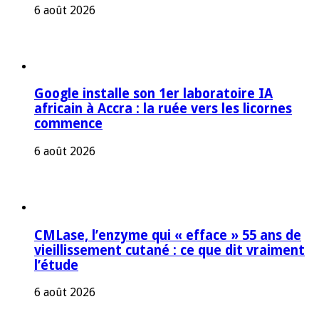
6 août 2026
Google installe son 1er laboratoire IA
africain à Accra : la ruée vers les licornes
commence
6 août 2026
CMLase, l’enzyme qui « efface » 55 ans de
vieillissement cutané : ce que dit vraiment
l’étude
6 août 2026