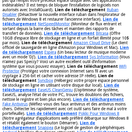
pas qui remplit votre précieux espace disque avec des applications
indésirables? Il est temps de bloquer l’installation de logiciels non
autorisés avec InstallGuard).
Lien de téléchargement
Ruban
Disabler
(Désactiver la nouvelle interface ruban dans l’explorateur de
fichiers de Windows 8 et restaurer l’ancienne interface).
Lien de
téléchargement
NetSpeedMonitor
(Moniteur de flux entrant et
sortant depuis la barre des tâches et maintien des rapports de
transfert de données).
Lien de téléchargement
Bitcasa
(Offre
10GB d’espace libre de stockage en ligne et un forfait illimité pour 10$
par mois).
Lien de téléchargement
Amazon Cloud Drive
(Le client
officiel de sauvegarde en ligne d’Amazon pour Windows et Mac).
Lien
de téléchargement
Espera
(Un beau lecteur de musique moderne
avec un mode ‘DJ’).
Lien de téléchargement
Sys Information
(Vous
n’aimez pas Speccy? Voici un autre excellent outil d’information
système que vous pouvez essayer).
Lien de téléchargement
WiFi
Protector
(Protégez votre connexion Internet sans fil avec un
cryptage à 256-bit et cacher votre adresse IP réelle).
Lien de
téléchargement
Syncbox
(Hébergez votre propre espace personnel
de stockage en ligne en utilisant votre disque dur local).
Lien de
téléchargement
EaseUS CleanGeniu
(L’optimiseur de système,
EaseUS, analyse l’état de votre PC, trouve les doublons des fichiers,
nettoie le registre et bien plus encore).
Lien de téléchargement
Fake Antivirus
(Méfiez-vous des faux antivirus et des antivirus moins
chers. Détecter les rapidement avec cet outil sans faire de mal à votre
portefeuille).
Lien de téléchargement
Pokki Pour Windows 8
(Notre agrégateur d’applications web préféré débarque sur Windows 8
et rétablit également le bouton Démarrer).
Lien de
téléchargement
Snappea
(Le logiciel de gestion de périphériques