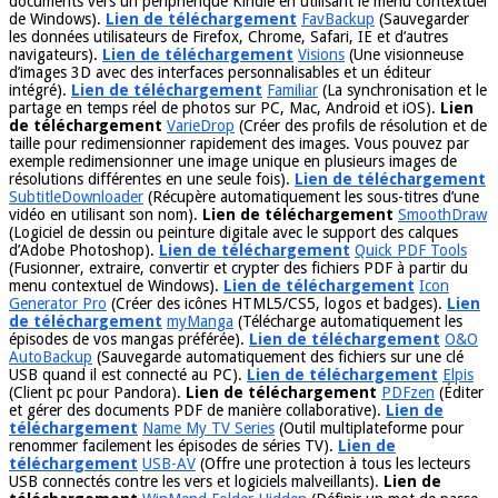
documents vers un périphérique Kindle en utilisant le menu contextuel
de Windows).
Lien de téléchargement
FavBackup
(Sauvegarder
les données utilisateurs de Firefox, Chrome, Safari, IE et d’autres
navigateurs).
Lien de téléchargement
Visions
(Une visionneuse
d’images 3D avec des interfaces personnalisables et un éditeur
intégré).
Lien de téléchargement
Familiar
(La synchronisation et le
partage en temps réel de photos sur PC, Mac, Android et iOS).
Lien
de téléchargement
VarieDrop
(Créer des profils de résolution et de
taille pour redimensionner rapidement des images. Vous pouvez par
exemple redimensionner une image unique en plusieurs images de
résolutions différentes en une seule fois).
Lien de téléchargement
SubtitleDownloader
(Récupère automatiquement les sous-titres d’une
vidéo en utilisant son nom).
Lien de téléchargement
SmoothDraw
(Logiciel de dessin ou peinture digitale avec le support des calques
d’Adobe Photoshop).
Lien de téléchargement
Quick PDF Tools
(Fusionner, extraire, convertir et crypter des fichiers PDF à partir du
menu contextuel de Windows).
Lien de téléchargement
Icon
Generator Pro
(Créer des icônes HTML5/CS5, logos et badges).
Lien
de téléchargement
myManga
(Télécharge automatiquement les
épisodes de vos mangas préférée).
Lien de téléchargement
O&O
AutoBackup
(Sauvegarde automatiquement des fichiers sur une clé
USB quand il est connecté au PC).
Lien de téléchargement
Elpis
(Client pc pour Pandora).
Lien de téléchargement
PDFzen
(Éditer
et gérer des documents PDF de manière collaborative).
Lien de
téléchargement
Name My TV Series
(Outil multiplateforme pour
renommer facilement les épisodes de séries TV).
Lien de
téléchargement
USB-AV
(Offre une protection à tous les lecteurs
USB connectés contre les vers et logiciels malveillants).
Lien de