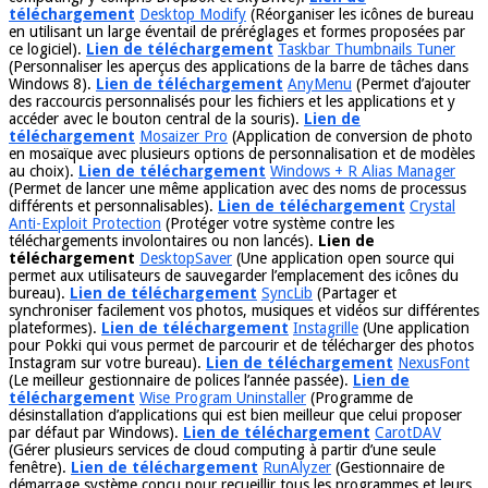
téléchargement
Desktop Modify
(Réorganiser les icônes de bureau
en utilisant un large éventail de préréglages et formes proposées par
ce logiciel).
Lien de téléchargement
Taskbar Thumbnails Tuner
(Personnaliser les aperçus des applications de la barre de tâches dans
Windows 8).
Lien de téléchargement
AnyMenu
(Permet d’ajouter
des raccourcis personnalisés pour les fichiers et les applications et y
accéder avec le bouton central de la souris).
Lien de
téléchargement
Mosaizer Pro
(Application de conversion de photo
en mosaïque avec plusieurs options de personnalisation et de modèles
au choix).
Lien de téléchargement
Windows + R Alias Manager
(Permet de lancer une même application avec des noms de processus
différents et personnalisables).
Lien de téléchargement
Crystal
Anti-Exploit Protection
(Protéger votre système contre les
téléchargements involontaires ou non lancés).
Lien de
téléchargement
DesktopSaver
(Une application open source qui
permet aux utilisateurs de sauvegarder l’emplacement des icônes du
bureau).
Lien de téléchargement
SyncLib
(Partager et
synchroniser facilement vos photos, musiques et vidéos sur différentes
plateformes).
Lien de téléchargement
Instagrille
(Une application
pour Pokki qui vous permet de parcourir et de télécharger des photos
Instagram sur votre bureau).
Lien de téléchargement
NexusFont
(Le meilleur gestionnaire de polices l’année passée).
Lien de
téléchargement
Wise Program Uninstaller
(Programme de
désinstallation d’applications qui est bien meilleur que celui proposer
par défaut par Windows).
Lien de téléchargement
CarotDAV
(Gérer plusieurs services de cloud computing à partir d’une seule
fenêtre).
Lien de téléchargement
RunAlyzer
(Gestionnaire de
démarrage système conçu pour recueillir tous les programmes et leurs