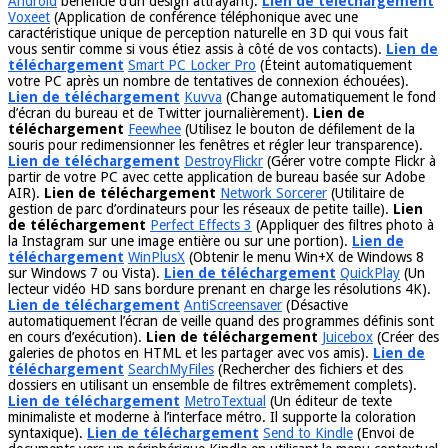
Android
bénéficie d’un design attrayant).
Lien de téléchargement
Voxeet
(Application de conférence téléphonique avec une
caractéristique unique de perception naturelle en 3D qui vous fait
vous sentir comme si vous étiez assis à côté de vos contacts).
Lien de
téléchargement
Smart PC Locker Pro
(Éteint automatiquement
votre PC après un nombre de tentatives de connexion échouées).
Lien de téléchargement
Kuvva
(Change automatiquement le fond
d’écran du bureau et de Twitter journalièrement).
Lien de
téléchargement
Feewhee
(Utilisez le bouton de défilement de la
souris pour redimensionner les fenêtres et régler leur transparence).
Lien de téléchargement
DestroyFlickr
(Gérer votre compte Flickr à
partir de votre PC avec cette application de bureau basée sur Adobe
AIR).
Lien de téléchargement
Network Sorcerer
(Utilitaire de
gestion de parc d’ordinateurs pour les réseaux de petite taille).
Lien
de téléchargement
Perfect Effects 3
(Appliquer des filtres photo à
la Instagram sur une image entière ou sur une portion).
Lien de
téléchargement
WinPlusX
(Obtenir le menu Win+X de Windows 8
sur Windows 7 ou Vista).
Lien de téléchargement
QuickPlay
(Un
lecteur vidéo HD sans bordure prenant en charge les résolutions 4K).
Lien de téléchargement
AntiScreensaver
(Désactive
automatiquement l’écran de veille quand des programmes définis sont
en cours d’exécution).
Lien de téléchargement
Juicebox
(Créer des
galeries de photos en HTML et les partager avec vos amis).
Lien de
téléchargement
SearchMyFiles
(Rechercher des fichiers et des
dossiers en utilisant un ensemble de filtres extrêmement complets).
Lien de téléchargement
MetroTextual
(Un éditeur de texte
minimaliste et moderne à l’interface métro. Il supporte la coloration
syntaxique).
Lien de téléchargement
Send to Kindle
(Envoi de