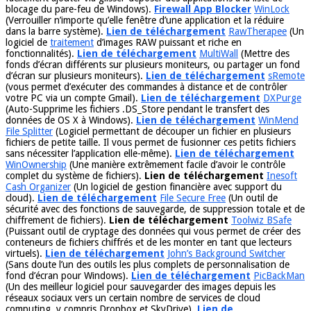
blocage du pare-feu de Windows).
Firewall App Blocker
WinLock
(Verrouiller n’importe qu’elle fenêtre d’une application et la réduire
dans la barre système).
Lien de téléchargement
RawTherapee
(Un
logiciel de
traitement
d’images RAW puissant et riche en
fonctionnalités).
Lien de téléchargement
MultiWall
(Mettre des
fonds d’écran différents sur plusieurs moniteurs, ou partager un fond
d’écran sur plusieurs moniteurs).
Lien de téléchargement
sRemote
(vous permet d’exécuter des commandes à distance et de contrôler
votre PC via un compte Gmail).
Lien de téléchargement
DXPurge
(Auto-Supprime les fichiers .DS_Store pendant le transfert des
données de OS X à Windows).
Lien de téléchargement
WinMend
File Splitter
(Logiciel permettant de découper un fichier en plusieurs
fichiers de petite taille. Il vous permet de fusionner ces petits fichiers
sans nécessiter l’application elle-même).
Lien de téléchargement
WinOwnership
(Une manière extrêmement facile d’avoir le contrôle
complet du système de fichiers).
Lien de téléchargement
Inesoft
Cash Organizer
(Un logiciel de gestion financière avec support du
cloud).
Lien de téléchargement
File Secure Free
(Un outil de
sécurité avec des fonctions de sauvegarde, de suppression totale et de
chiffrement de fichiers).
Lien de téléchargement
Toolwiz BSafe
(Puissant outil de cryptage des données qui vous permet de créer des
conteneurs de fichiers chiffrés et de les monter en tant que lecteurs
virtuels).
Lien de téléchargement
John’s Background Switcher
(Sans doute l’un des outils les plus complets de personnalisation de
fond d’écran pour Windows).
Lien de téléchargement
PicBackMan
(Un des meilleur logiciel pour sauvegarder des images depuis les
réseaux sociaux vers un certain nombre de services de cloud
computing, y compris Dropbox et SkyDrive).
Lien de