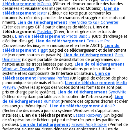
téléchargement
MComix
(Glisser et déposer pour lire des bandes
dessinées et visualiser des images simples avec MComix).
Lien de
téléchargement
Jester
(Éditeur de texte pour comparer les
documents, créer des parodies de chansons et suggérer des mots qui
riment).
Lien de téléchargement
Free Video to GIF Converter
(Créer des images GIF à partir d’images de vidéos).
Lien de
téléchargement
Pastebin
(Créer, trier et gérer des extraits de
texte).
Lien de téléchargement
Photo Basic 3
(Outil d’archivage et
d’édition d’image).
Lien de téléchargement
Textaizer Pro
(Convertissez les images en mosaïque et en texte ASCII).
Lien de
téléchargement
Tiggit
(Logiciel de téléchargement et de lancement
de jeux open-sources et payants).
Lien de téléchargement
Geek
Uninstaller
(Logiciel portable de désinstallation de programmes qui
nettoie aussi les traces laissées par eux).
Lien de téléchargement
Windows Tweaker
(Plus de 100 optimisations pour les utilitaires
système et les composants de l’interface utilisateur).
Lien de
téléchargement
Panorama Perfect
(Un logiciel de création de photo
panoramique simple mais efficace).
Lien de téléchargement
Media
Preview
(Active les aperçus des vidéos dont les formats ne sont pas
pris en charge par le système).
Lien de téléchargement
SyncWrite
(éditeur de syntaxe portable avec le soutien de l’arborescence).
Lien
de téléchargement
Rumshot
(Prendre des captures d’écran et créer
des aperçus thématiques).
Lien de téléchargement
AutoUP
(Recherche des mises à jour du système Windows et d’applications
installées).
Lien de téléchargement
Eassos Recovery
(Un logiciel
de récupération de fichiers qui peut même récupérer les partitions
perdues).
Lien de téléchargement
Firewall App Blocker
(Permet de
facilement ajouter via glisser-déposer des applications à la liste de