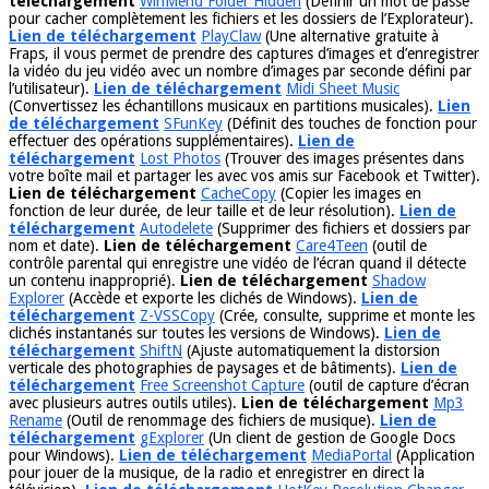
téléchargement
WinMend Folder Hidden
(Définir un mot de passe
pour cacher complètement les fichiers et les dossiers de l’Explorateur).
Lien de téléchargement
PlayClaw
(Une alternative gratuite à
Fraps, il vous permet de prendre des captures d’images et d’enregistrer
la vidéo du jeu vidéo avec un nombre d’images par seconde défini par
l’utilisateur).
Lien de téléchargement
Midi Sheet Music
(Convertissez les échantillons musicaux en partitions musicales).
Lien
de téléchargement
SFunKey
(Définit des touches de fonction pour
effectuer des opérations supplémentaires).
Lien de
téléchargement
Lost Photos
(Trouver des images présentes dans
votre boîte mail et partager les avec vos amis sur Facebook et Twitter).
Lien de téléchargement
CacheCopy
(Copier les images en
fonction de leur durée, de leur taille et de leur résolution).
Lien de
téléchargement
Autodelete
(Supprimer des fichiers et dossiers par
nom et date).
Lien de téléchargement
Care4Teen
(outil de
contrôle parental qui enregistre une vidéo de l’écran quand il détecte
un contenu inapproprié).
Lien de téléchargement
Shadow
Explorer
(Accède et exporte les clichés de Windows).
Lien de
téléchargement
Z-VSSCopy
(Crée, consulte, supprime et monte les
clichés instantanés sur toutes les versions de Windows).
Lien de
téléchargement
ShiftN
(Ajuste automatiquement la distorsion
verticale des photographies de paysages et de bâtiments).
Lien de
téléchargement
Free Screenshot Capture
(outil de capture d’écran
avec plusieurs autres outils utiles).
Lien de téléchargement
Mp3
Rename
(Outil de renommage des fichiers de musique).
Lien de
téléchargement
gExplorer
(Un client de gestion de Google Docs
pour Windows).
Lien de téléchargement
MediaPortal
(Application
pour jouer de la musique, de la radio et enregistrer en direct la