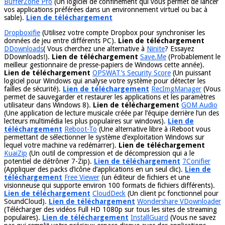
BufferZone Pro
(Un logiciel de confinement qui vous permet de lancer
vos applications préférées dans un environnement virtuel ou bac à
sable).
Lien de téléchargement
Dropboxifie
(Utilisez votre compte Dropbox pour synchroniser les
données de jeu entre différents PC).
Lien de téléchargement
DDownloads
( Vous cherchez une alternative à
Ninite
? Essayez
DDownloads!).
Lien de téléchargement
Save.Me
(Probablement le
meilleur gestionnaire de presse-papiers de Windows cette année).
Lien de téléchargement
OPSWAT’s Security Score
(Un puissant
logiciel pour Windows qui analyse votre système pour détecter les
failles de sécurité).
Lien de téléchargement
RecImgManager
(Vous
permet de sauvegarder et restaurer les applications et les paramètres
utilisateur dans Windows 8).
Lien de téléchargement
GOM Audio
(Une application de lecture musicale créée par l’équipe derrière l’un des
lecteurs multimédia les plus populaires sur windows).
Lien de
téléchargement
Reboot-To
(Une alternative libre à iReboot vous
permettant de sélectionner le système d’exploitation Windows sur
lequel votre machine va redémarrer).
Lien de téléchargement
KuaiZip
(Un outil de compression et de décompression qui a le
potentiel de détrôner 7-Zip).
Lien de téléchargement
7Conifier
(Appliquer des packs d’icône d’applications en un seul clic).
Lien de
téléchargement
Free Viewer
(un éditeur de fichiers et une
visionneuse qui supporte environ 100 formats de fichiers différents).
Lien de téléchargement
CloudDeck
(Un client pc fonctionnel pour
SoundCloud).
Lien de téléchargement
Wondershare VDownloader
(Télécharger des vidéos Full HD 1080p sur tous les sites de streaming
populaires).
Lien de téléchargement
InstallGuard
(Vous ne savez