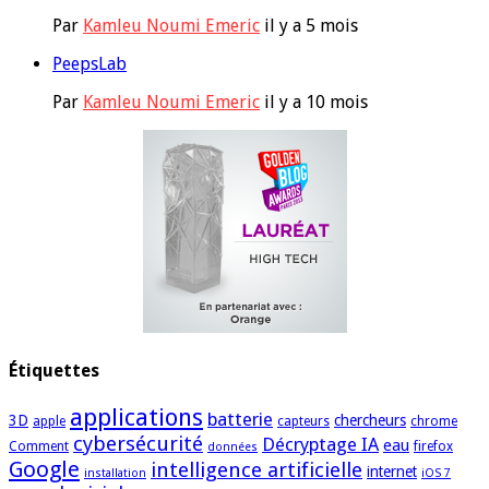
Par
Kamleu Noumi Emeric
il y a 5 mois
PeepsLab
Par
Kamleu Noumi Emeric
il y a 10 mois
Étiquettes
applications
batterie
3D
chercheurs
apple
capteurs
chrome
cybersécurité
Décryptage IA
eau
Comment
firefox
données
Google
intelligence artificielle
internet
installation
iOS 7