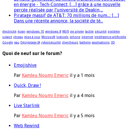
en énergie - Tech-Connect: […] grâce à une nouvelle
percée réalisée par l’université de Deakin,...
Piratage massif de AT&T: 70 millions de num...: […]
Dans une récente annonce, la société de té...
électricité
écran
windows 10
windows 8
WI-FI
vie privée
tactile
sécurité
système
solaire
réseau
mise à jour
Microsoft
logiciels
iphone
internet
intelligence artificielle
Google
eau
Décryptage IA
cybersécurité
chercheurs
batterie
applications
3D
Quoi de neuf sur le forum?
Emojishive
Par
Kamleu Noumi Emeric
il y a 1 mois
Quick, Draw !
Par
Kamleu Noumi Emeric
il y a 4 mois
Live Starlink
Par
Kamleu Noumi Emeric
il y a 5 mois
Web Rewind