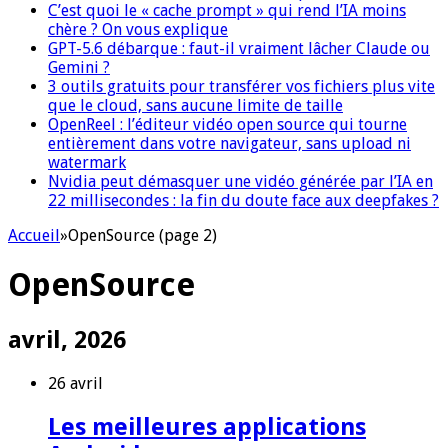
C’est quoi le « cache prompt » qui rend l’IA moins
chère ? On vous explique
GPT-5.6 débarque : faut-il vraiment lâcher Claude ou
Gemini ?
3 outils gratuits pour transférer vos fichiers plus vite
que le cloud, sans aucune limite de taille
OpenReel : l’éditeur vidéo open source qui tourne
entièrement dans votre navigateur, sans upload ni
watermark
Nvidia peut démasquer une vidéo générée par l’IA en
22 millisecondes : la fin du doute face aux deepfakes ?
Accueil
»
OpenSource (page 2)
OpenSource
avril, 2026
26 avril
Les meilleures applications