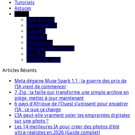
Tutoriels
Astuces
Autres
Tech Afrique
Décryptage IA
Logiciels
Matériels
OpenSource
Bon plan Open Source
Bon Plan
Actualités Flash
Articles Récents
Meta dégaine Muse Spark 1.1 : la guerre des prix de
l’IA vient de commencer
7-Zip : la faille qui transforme une simple archive en
piège, mettez à jour maintenant
6 pays d’Afrique de l’Ouest s’unissent pour encadrer
l’IA : ce que ça change
L’IA peut-elle vraiment voler tes empreintes digitales
sur une photo ?
Les 14 meilleures IA pour créer des photos d’été
ultra-réalistes en 2026 (Guide complet)