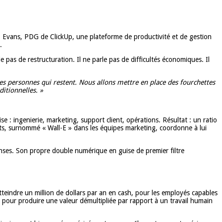
eb Evans, PDG de ClickUp, une plateforme de productivité et de gestion
.
e pas de restructuration. Il ne parle pas de difficultés économiques. Il
des personnes qui restent. Nous allons mettre en place des fourchettes
ditionnelles. »
e : ingenierie, marketing, support client, opérations. Résultat : un ratio
ts, surnommé « Wall-E » dans les équipes marketing, coordonne à lui
nses. Son propre double numérique en guise de premier filtre
tteindre un million de dollars par an en cash, pour les employés capables
ts pour produire une valeur démultipliée par rapport à un travail humain