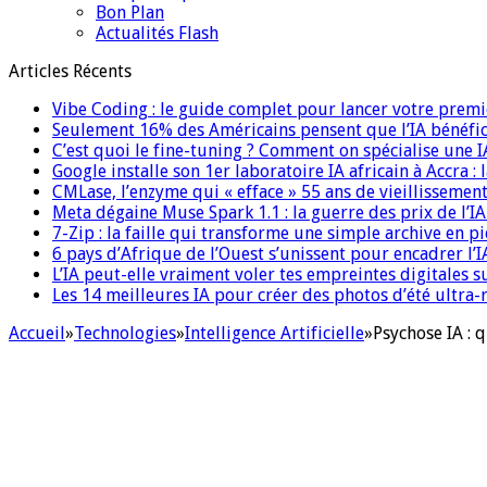
Bon Plan
Actualités Flash
Articles Récents
Vibe Coding : le guide complet pour lancer votre premi
Seulement 16% des Américains pensent que l’IA bénéfici
C’est quoi le fine-tuning ? Comment on spécialise une 
Google installe son 1er laboratoire IA africain à Accra :
CMLase, l’enzyme qui « efface » 55 ans de vieillissement
Meta dégaine Muse Spark 1.1 : la guerre des prix de l’
7-Zip : la faille qui transforme une simple archive en p
6 pays d’Afrique de l’Ouest s’unissent pour encadrer l’I
L’IA peut-elle vraiment voler tes empreintes digitales s
Les 14 meilleures IA pour créer des photos d’été ultra-
Accueil
»
Technologies
»
Intelligence Artificielle
»
Psychose IA : 