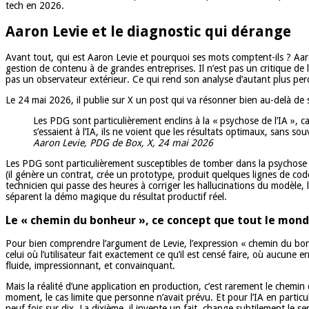
tech en 2026.
Aaron Levie et le diagnostic qui dérange
Avant tout, qui est Aaron Levie et pourquoi ses mots comptent-ils ? Aaron
gestion de contenu à de grandes entreprises. Il n’est pas un critique de 
pas un observateur extérieur. Ce qui rend son analyse d’autant plus per
Le 24 mai 2026, il publie sur X un post qui va résonner bien au-delà de s
Les PDG sont particulièrement enclins à la « psychose de l’IA », car 
s’essaient à l’IA, ils ne voient que les résultats optimaux, sans 
Aaron Levie, PDG de Box, X, 24 mai 2026
Les PDG sont particulièrement susceptibles de tomber dans la psychose IA
(il génère un contrat, crée un prototype, produit quelques lignes de code)
technicien qui passe des heures à corriger les hallucinations du modèle, l
séparent la démo magique du résultat productif réel.
Le « chemin du bonheur », ce concept que tout le mond
Pour bien comprendre l’argument de Levie, l’expression « chemin du bon
celui où l’utilisateur fait exactement ce qu’il est censé faire, où aucune
fluide, impressionnant, et convainquant.
Mais la réalité d’une application en production, c’est rarement le chemin
moment, le cas limite que personne n’avait prévu. Et pour l’IA en partic
neuf fois sur dix. La dixième, il invente un fait, change subtilement le