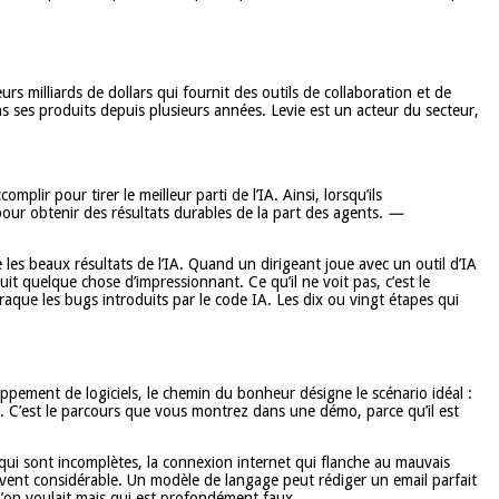
s milliards de dollars qui fournit des outils de collaboration et de
ns ses produits depuis plusieurs années. Levie est un acteur du secteur,
plir pour tirer le meilleur parti de l’IA. Ainsi, lorsqu’ils
 pour obtenir des résultats durables de la part des agents.
—
les beaux résultats de l’IA. Quand un dirigeant joue avec un outil d’IA
uit quelque chose d’impressionnant. Ce qu’il ne voit pas, c’est le
traque les bugs introduits par le code IA. Les dix ou vingt étapes qui
pement de logiciels, le chemin du bonheur désigne le scénario idéal :
les. C’est le parcours que vous montrez dans une démo, parce qu’il est
s qui sont incomplètes, la connexion internet qui flanche au mauvais
ouvent considérable. Un modèle de langage peut rédiger un email parfait
qu’on voulait mais qui est profondément faux.