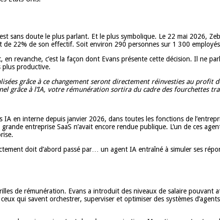
est sans doute le plus parlant. Et le plus symbolique. Le 22 mai 2026, Z
ment de 22% de son effectif. Soit environ 290 personnes sur 1 300 employés
 en revanche, c’est la façon dont Evans présente cette décision. Il ne parl
s plus productive.
réalisées grâce à ce changement seront directement réinvesties au profit 
nel grâce à l’IA, votre rémunération sortira du cadre des fourchettes tra
 IA en interne depuis janvier 2026, dans toutes les fonctions de l’entrepris
grande entreprise SaaS n’avait encore rendue publique. L’un de ces agen
rise.
ctement doit d’abord passé par… un agent IA entraîné à simuler ses répo
illes de rémunération. Evans a introduit des niveaux de salaire pouvant a
e : ceux qui savent orchestrer, superviser et optimiser des systèmes d’agen