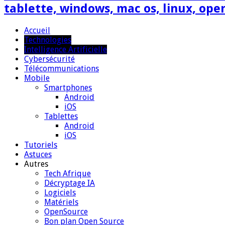
tablette, windows, mac os, linux, ope
Accueil
Technologies
Intelligence Artificielle
Cybersécurité
Télécommunications
Mobile
Smartphones
Android
iOS
Tablettes
Android
iOS
Tutoriels
Astuces
Autres
Tech Afrique
Décryptage IA
Logiciels
Matériels
OpenSource
Bon plan Open Source