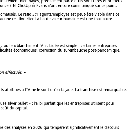
inairement bien payés, précisément parce qu’ils sont rares et précieux.
nonce ? Ni ClickUp ni Evans n’ont encore communiqué sur ce point.
tomatisés. Le ratio 3:1 agents/employés est peut-être viable dans ce
ou une relation client à haute valeur humaine est une tout autre
ou le « blanchiment IA ». L’idée est simple : certaines entreprises
: difficultés économiques, correction du surembauche post-pandémique,
on effectués. »
s attribués à l’IA ne le sont qu’en façade. La franchise est remarquable.
e silver bullet » : l’alibi parfait que les entreprises utilisent pour
coût du capital.
ié des analyses en 2026 qui tempèrent significativement le discours