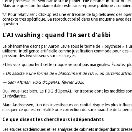
Cette promesse est séduisante sur le papier. Elle dessine un futur où le
Mais une question fondamentale reste sans réponse publique : combien d
💡 Pour relativiser : ClickUp est une entreprise de logiciels avec des o
contexte très spécifique. Sa reproductibilité dans une industrie avec de
question.
L’AI washing : quand l’IA sert d’alibi
Le phénomène décrit par Aaron Levie sous le terme de « psychose » a un c
utilisent l’intelligence artificielle comme justification commode pour d
pression des investisseurs sur les marges.
Et les voix qui portent cette critique ne sont pas marginales. Écoutez plu
« On assiste à une forme de « blanchiment de l’IA », où certains attribu
— Sam Altman, PDG d’OpenAI, février 2026
Oui, vous lisez bien. Le PDG d’OpenAI, l’entreprise dont les modèles sont
Et révélatrice.
Marc Andreessen, l’un des investisseurs en capital-risque les plus influents 
masquer ce qui est en réalité une correction du surembauche de la pério
Ce que disent les chercheurs indépendants
Les études académiques et les analyses de cabinets indépendants dressen