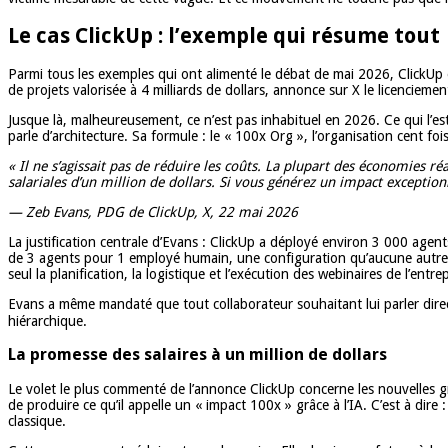
Le cas ClickUp : l’exemple qui résume tout
Parmi tous les exemples qui ont alimenté le débat de mai 2026, ClickUp 
de projets valorisée à 4 milliards de dollars, annonce sur X le licencie
Jusque là, malheureusement, ce n’est pas inhabituel en 2026. Ce qui l’est,
parle d’architecture. Sa formule : le « 100x Org », l’organisation cent foi
« Il ne s’agissait pas de réduire les coûts. La plupart des économies 
salariales d’un million de dollars. Si vous générez un impact exception
— Zeb Evans, PDG de ClickUp, X, 22 mai 2026
La justification centrale d’Evans : ClickUp a déployé environ 3 000 agents
de 3 agents pour 1 employé humain, une configuration qu’aucune autre 
seul la planification, la logistique et l’exécution des webinaires de l’entrep
Evans a même mandaté que tout collaborateur souhaitant lui parler dire
hiérarchique.
La promesse des salaires à un million de dollars
Le volet le plus commenté de l’annonce ClickUp concerne les nouvelles gr
de produire ce qu’il appelle un « impact 100x » grâce à l’IA. C’est à dir
classique.