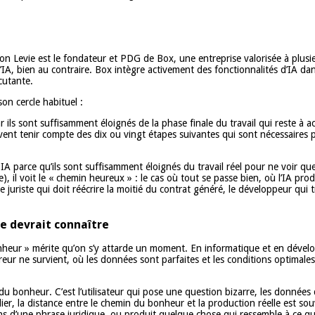
 Levie est le fondateur et PDG de Box, une entreprise valorisée à plusieur
l’IA, bien au contraire. Box intègre activement des fonctionnalités d’IA da
cutante.
on cercle habituel :
ils sont suffisamment éloignés de la phase finale du travail qui reste à accom
souvent tenir compte des dix ou vingt étapes suivantes qui sont nécessaires
 parce qu’ils sont suffisamment éloignés du travail réel pour ne voir que 
, il voit le « chemin heureux » : le cas où tout se passe bien, où l’IA prod
e juriste qui doit réécrire la moitié du contrat généré, le développeur qui 
e devrait connaître
heur » mérite qu’on s’y attarde un moment. En informatique et en dévelop
 erreur ne survient, où les données sont parfaites et les conditions optima
 du bonheur. C’est l’utilisateur qui pose une question bizarre, les donnée
ulier, la distance entre le chemin du bonheur et la production réelle est s
 sens d’une phrase juridique, ou produit quelque chose qui ressemble à ce 