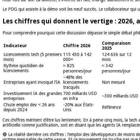
Le PDG qui assiste à la démo voit les neuf succès. Le collaborateur qui uti
Les chiffres qui donnent le vertige : 2026,
Pour comprendre pourquoi cette discussion dépasse le simple débat philos
Comparaison
Indicateur
Chiffre 2026
2025
Licenciements tech (5 premiers
115 430 à 142
124 636 sur 12
mois)
000+
mois
Rythme quotidien de
≈ 825
≈ 342
licenciements
personnes/jour
personnes/jour
~48% des
Entreprises ayant invoqué l’IA
licenciements
Non mesuré
tracqués
Investissement IA des grandes
700 milliards USD
~300 milliards USD
entreprises
en infra
Chute emploi dev < 26 ans
-20% aux États-
Référence
depuis 2024
Unis
Ces chiffres méritent d’être lus lentement. En à peine cinq mois, la tech 
artificielle comme justification, soit en disant que les agents IA remplac
🔴 La réalité derrière ces chiffres : l’emploi des développeurs de moins
victime mesurable de cette vague. Et ce mouvement ne touche pas que l