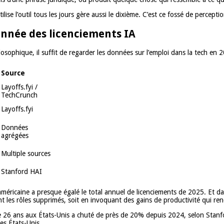
lise l’outil tous les jours gère aussi le dixième. C’est ce fossé de percept
 année des licenciements IA
ophique, il suffit de regarder les données sur l’emploi dans la tech en 2
Source
Layoffs.fyi /
TechCrunch
Layoffs.fyi
Données
agrégées
Multiple sources
Stanford HAI
américaine a presque égalé le total annuel de licenciements de 2025. Et dans
ent les rôles supprimés, soit en invoquant des gains de productivité qui re
 de 26 ans aux États-Unis a chuté de près de 20% depuis 2024, selon Stanfo
es États-Unis.