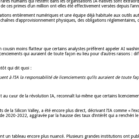
s rares humains qui restent dans les organisations IA-natives sont extraord
e ces primes d’un million ont-elles été effectivement versées depuis l’an
pérations entièrement numériques et une équipe déjà habituée aux outils au
s chaînes d’approvisionnement physiques, des obligations réglementaires, 
ousin moins flatteur que certains analystes préfèrent appeler AI washing 
es licenciements qui auraient de toute façon eu lieu pour d’autres raisons 
tôt qui dit quoi :
ent à l’IA la responsabilité de licenciements qu’ils auraient de toute faç
 au cœur de la révolution IA, reconnaît lui-même que certains licenciement
de la Silicon Valley, a été encore plus direct, décrivant l’IA comme « l’excus
de 2020-2022, aggravée par la hausse des taux d’intérêt qui a renchéri le 
t un tableau encore plus nuancé. Plusieurs grandes institutions ont publ