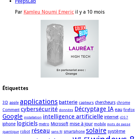
PeepsLab
Par
Kamleu Noumi Emeric
il y a 10 mois
Étiquettes
applications
batterie
3D
chercheurs
apple
capteurs
chrome
cybersécurité
Décryptage IA
eau
Comment
firefox
données
Google
intelligence artificielle
internet
installation
iOS 7
logiciels
mise à jour
iphone
Microsoft
metro
mobile
mots de passe
solaire
réseau
système
robot
smartphone
quantique
sans fil