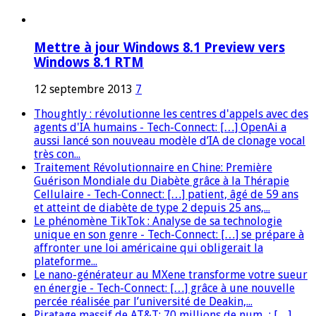
Mettre à jour Windows 8.1 Preview vers
Windows 8.1 RTM
12 septembre 2013
7
Thoughtly : révolutionne les centres d'appels avec des
agents d'IA humains - Tech-Connect: […] OpenAi a
aussi lancé son nouveau modèle d’IA de clonage vocal
très con...
Traitement Révolutionnaire en Chine: Première
Guérison Mondiale du Diabète grâce à la Thérapie
Cellulaire - Tech-Connect: […] patient, âgé de 59 ans
et atteint de diabète de type 2 depuis 25 ans,...
Le phénomène TikTok : Analyse de sa technologie
unique en son genre - Tech-Connect: […] se prépare à
affronter une loi américaine qui obligerait la
plateforme...
Le nano-générateur au MXene transforme votre sueur
en énergie - Tech-Connect: […] grâce à une nouvelle
percée réalisée par l’université de Deakin,...
Piratage massif de AT&T: 70 millions de num...: […]