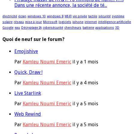
Dans une récente annonce, la société de té...
électricité
écran
windows 10
windows 8
WI-FI
vie privée
tactile
sécurité
système
solaire
réseau
mise à jour
Microsoft
logiciels
iphone
internet
intelligence artificielle
Google
eau
Décryptage IA
cybersécurité
chercheurs
batterie
applications
3D
Quoi de neuf sur le forum?
Emojishive
Par
Kamleu Noumi Emeric
il y a 1 mois
Quick, Draw !
Par
Kamleu Noumi Emeric
il y a 4 mois
Live Starlink
Par
Kamleu Noumi Emeric
il y a 5 mois
Web Rewind
Par
Kamleu Noumi Emeric
il y a 5 mois