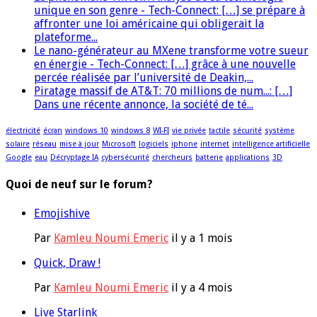
unique en son genre - Tech-Connect: […] se prépare à
affronter une loi américaine qui obligerait la
plateforme...
Le nano-générateur au MXene transforme votre sueur
en énergie - Tech-Connect: […] grâce à une nouvelle
percée réalisée par l’université de Deakin,...
Piratage massif de AT&T: 70 millions de num...: […]
Dans une récente annonce, la société de té...
électricité
écran
windows 10
windows 8
WI-FI
vie privée
tactile
sécurité
système
solaire
réseau
mise à jour
Microsoft
logiciels
iphone
internet
intelligence artificielle
Google
eau
Décryptage IA
cybersécurité
chercheurs
batterie
applications
3D
Quoi de neuf sur le forum?
Emojishive
Par
Kamleu Noumi Emeric
il y a 1 mois
Quick, Draw !
Par
Kamleu Noumi Emeric
il y a 4 mois
Live Starlink