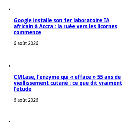
Google installe son 1er laboratoire IA
africain à Accra : la ruée vers les licornes
commence
6 août 2026
CMLase, l’enzyme qui « efface » 55 ans de
vieillissement cutané : ce que dit vraiment
l’étude
6 août 2026