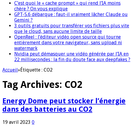
C’est quoi le « cache prompt » qui rend l’IA moins
chère ? On vous explique
GPT-5.6 débarque : faut-il vraiment lâcher Claude ou
Gemini ?
3 outils gratuits pour transférer vos fichiers plus vite
que le cloud, sans aucune limite de taille
OpenReel : l’éditeur vidéo open source qui tourne
entièrement dans votre navigateur, sans upload ni
watermark
Nvidia peut démasquer une vidéo générée par l’IA en
22 millisecondes : la fin du doute face aux deepfakes ?
Accueil
»
Étiquette :
CO2
Tag Archives:
CO2
Energy Dome peut stocker l’énergie
dans des batteries au CO2
19 avril 2023
0