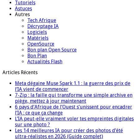
Tutoriels
Astuces
Autres
Tech Afrique
Décryptage IA
Logiciels
Matériels
OpenSource
Bon plan Open Source
Bon Plan
Actualités Flash
Articles Récents
Meta dégaine Muse Spark 1.1 : la guerre des prix de
l’IA vient de commencer
7-Zip : la faille qui transforme une simple archive en
piège, mettez à jour maintenant
6 pays d’Afrique de l’Ouest s’unissent pour encadrer
l’IA : ce que ça change
L’IA peut-elle vraiment voler tes empreintes digitales
sur une photo ?
Les 14 meilleures IA pour créer des photos d’été
ultra-réalistes en 2026 (Guide complet)