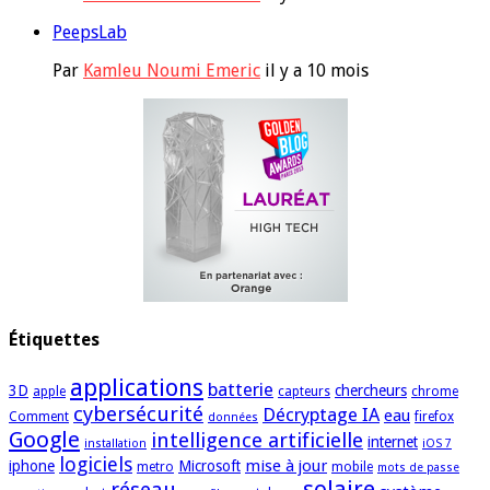
PeepsLab
Par
Kamleu Noumi Emeric
il y a 10 mois
Étiquettes
applications
batterie
3D
chercheurs
apple
capteurs
chrome
cybersécurité
Décryptage IA
eau
Comment
firefox
données
Google
intelligence artificielle
internet
installation
iOS 7
logiciels
mise à jour
iphone
Microsoft
metro
mobile
mots de passe
solaire