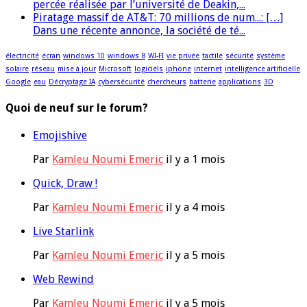
percée réalisée par l’université de Deakin,...
Piratage massif de AT&T: 70 millions de num...: […]
Dans une récente annonce, la société de té...
électricité
écran
windows 10
windows 8
WI-FI
vie privée
tactile
sécurité
système
solaire
réseau
mise à jour
Microsoft
logiciels
iphone
internet
intelligence artificielle
Google
eau
Décryptage IA
cybersécurité
chercheurs
batterie
applications
3D
Quoi de neuf sur le forum?
Emojishive
Par
Kamleu Noumi Emeric
il y a 1 mois
Quick, Draw !
Par
Kamleu Noumi Emeric
il y a 4 mois
Live Starlink
Par
Kamleu Noumi Emeric
il y a 5 mois
Web Rewind
Par
Kamleu Noumi Emeric
il y a 5 mois