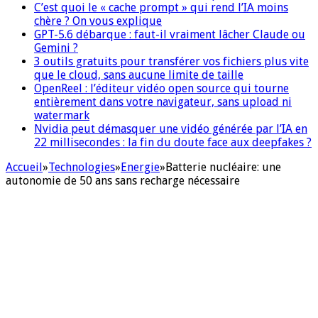
C’est quoi le « cache prompt » qui rend l’IA moins
chère ? On vous explique
GPT-5.6 débarque : faut-il vraiment lâcher Claude ou
Gemini ?
3 outils gratuits pour transférer vos fichiers plus vite
que le cloud, sans aucune limite de taille
OpenReel : l’éditeur vidéo open source qui tourne
entièrement dans votre navigateur, sans upload ni
watermark
Nvidia peut démasquer une vidéo générée par l’IA en
22 millisecondes : la fin du doute face aux deepfakes ?
Accueil
»
Technologies
»
Energie
»
Batterie nucléaire: une
autonomie de 50 ans sans recharge nécessaire