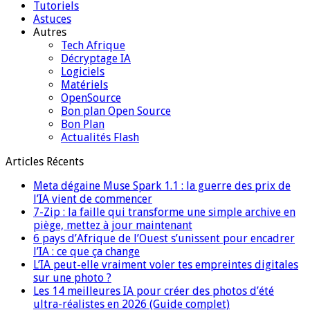
Tutoriels
Astuces
Autres
Tech Afrique
Décryptage IA
Logiciels
Matériels
OpenSource
Bon plan Open Source
Bon Plan
Actualités Flash
Articles Récents
Meta dégaine Muse Spark 1.1 : la guerre des prix de
l’IA vient de commencer
7-Zip : la faille qui transforme une simple archive en
piège, mettez à jour maintenant
6 pays d’Afrique de l’Ouest s’unissent pour encadrer
l’IA : ce que ça change
L’IA peut-elle vraiment voler tes empreintes digitales
sur une photo ?
Les 14 meilleures IA pour créer des photos d’été
ultra-réalistes en 2026 (Guide complet)