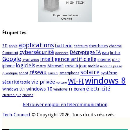
Étiquettes
applications
batterie
3D
chercheurs
apple
capteurs
chrome
cybersécurité
Décryptage IA
eau
Comment
firefox
données
Google
intelligence artificielle
internet
installation
iOS 7
logiciels
mise à jour
iphone
Microsoft
metro
mobile
mots de passe
solaire
réseau
système
robot
smartphone
quantique
sans fil
windows 8
WI-FI
vie privée
sécurité
tactile
voiture
électricité
windows 10
écran
Windows 8.1
windows 11
électronique
énergie
Retrouver emploi en télécommunication
Tech-Connect
© Copyright 2026. Tous droits réservés.