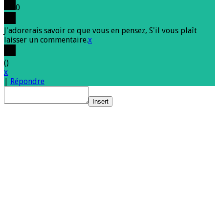
0
J'adorerais savoir ce que vous en pensez, S'il vous plaît
laisser un commentaire.
x
(
)
x
|
Répondre
Insert