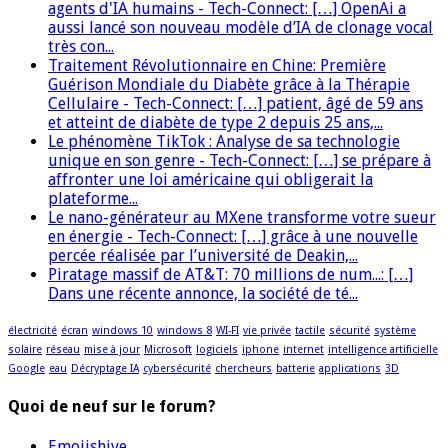
agents d'IA humains - Tech-Connect: […] OpenAi a
aussi lancé son nouveau modèle d’IA de clonage vocal
très con...
Traitement Révolutionnaire en Chine: Première
Guérison Mondiale du Diabète grâce à la Thérapie
Cellulaire - Tech-Connect: […] patient, âgé de 59 ans
et atteint de diabète de type 2 depuis 25 ans,...
Le phénomène TikTok : Analyse de sa technologie
unique en son genre - Tech-Connect: […] se prépare à
affronter une loi américaine qui obligerait la
plateforme...
Le nano-générateur au MXene transforme votre sueur
en énergie - Tech-Connect: […] grâce à une nouvelle
percée réalisée par l’université de Deakin,...
Piratage massif de AT&T: 70 millions de num...: […]
Dans une récente annonce, la société de té...
électricité
écran
windows 10
windows 8
WI-FI
vie privée
tactile
sécurité
système
solaire
réseau
mise à jour
Microsoft
logiciels
iphone
internet
intelligence artificielle
Google
eau
Décryptage IA
cybersécurité
chercheurs
batterie
applications
3D
Quoi de neuf sur le forum?
Emojishive