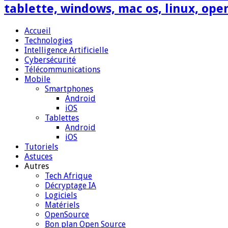
tablette, windows, mac os, linux, ope
Accueil
Technologies
Intelligence Artificielle
Cybersécurité
Télécommunications
Mobile
Smartphones
Android
iOS
Tablettes
Android
iOS
Tutoriels
Astuces
Autres
Tech Afrique
Décryptage IA
Logiciels
Matériels
OpenSource
Bon plan Open Source