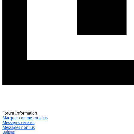
Forum Information
Marquer comme tous lus
Messages récents
Messages non lus
Balises