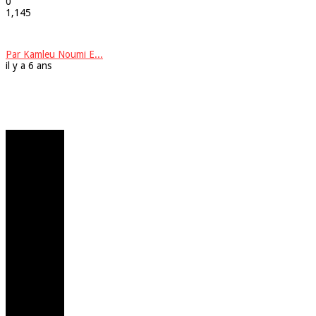
0
1,145
Par Kamleu Noumi E...
il y a 6 ans