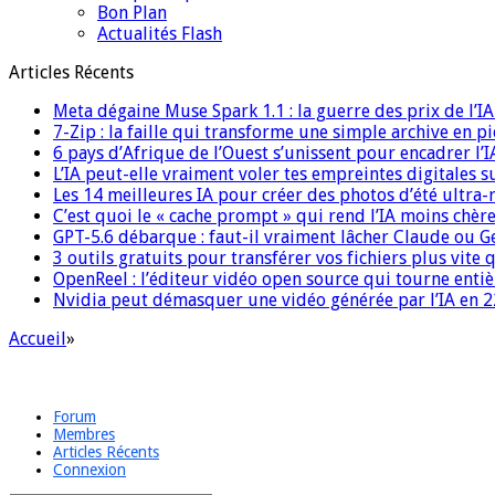
Bon Plan
Actualités Flash
Articles Récents
Meta dégaine Muse Spark 1.1 : la guerre des prix de l’
7-Zip : la faille qui transforme une simple archive en p
6 pays d’Afrique de l’Ouest s’unissent pour encadrer l’I
L’IA peut-elle vraiment voler tes empreintes digitales s
Les 14 meilleures IA pour créer des photos d’été ultra-
C’est quoi le « cache prompt » qui rend l’IA moins chèr
GPT-5.6 débarque : faut-il vraiment lâcher Claude ou G
3 outils gratuits pour transférer vos fichiers plus vite 
OpenReel : l’éditeur vidéo open source qui tourne ent
Nvidia peut démasquer une vidéo générée par l’IA en 22
Accueil
»
Forum
Membres
Articles Récents
Connexion