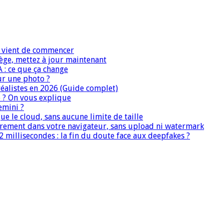
IA vient de commencer
iège, mettez à jour maintenant
A : ce que ça change
ur une photo ?
réalistes en 2026 (Guide complet)
e ? On vous explique
emini ?
que le cloud, sans aucune limite de taille
ièrement dans votre navigateur, sans upload ni watermark
 millisecondes : la fin du doute face aux deepfakes ?