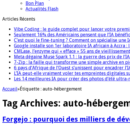
Bon Plan
Actualités Flash
Articles Récents
Vibe Coding : le guide complet pour lancer votre premi
Seulement 16% des Américains pensent que l’IA bénéfici
C’est quoi le fine-tuning ? Comment on spécialise une 
Google installe son 1er laboratoire IA africain à Accra :
CMLase, l’enzyme qui « efface » 55 ans de vieillissement
Meta dégaine Muse Spark 1.1 : la guerre des prix de l’
7-Zip : la faille qui transforme une simple archive en p
6 pays d’Afrique de l’Ouest s’unissent pour encadrer l’I
L’IA peut-elle vraiment voler tes empreintes digitales s
Les 14 meilleures IA pour créer des photos d’été ultra-
Accueil
»
Étiquette :
auto-hébergement
Tag Archives:
auto-héberge
Forgejo : pourquoi des milliers de d