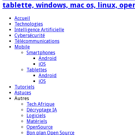
tablette, windows, mac os, linux, ope
Accueil
Technologies
Intelligence Artificielle
Cybersécurité
Télécommunications
Mobile
Smartphones
Android
iOS
Tablettes
Android
iOS
Tutoriels
Astuces
Autres
Tech Afrique
Décryptage IA
Logiciels
Matériels
OpenSource
Bon plan Open Source