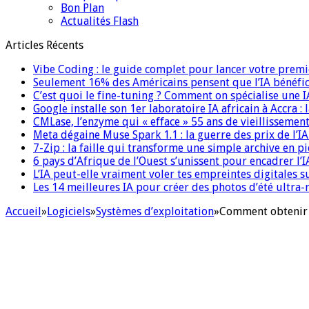
Bon Plan
Actualités Flash
Articles Récents
Vibe Coding : le guide complet pour lancer votre premi
Seulement 16% des Américains pensent que l’IA bénéfici
C’est quoi le fine-tuning ? Comment on spécialise une 
Google installe son 1er laboratoire IA africain à Accra :
CMLase, l’enzyme qui « efface » 55 ans de vieillissement
Meta dégaine Muse Spark 1.1 : la guerre des prix de l’
7-Zip : la faille qui transforme une simple archive en p
6 pays d’Afrique de l’Ouest s’unissent pour encadrer l’I
L’IA peut-elle vraiment voler tes empreintes digitales s
Les 14 meilleures IA pour créer des photos d’été ultra-
Accueil
»
Logiciels
»
Systèmes d’exploitation
»
Comment obtenir 