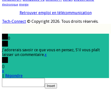
électronique
énergie
Retrouver emploi en télécommunication
Tech-Connect
© Copyright 2026. Tous droits réservés.
0
J'adorerais savoir ce que vous en pensez, S'il vous plaît
laisser un commentaire.
x
(
)
x
|
Répondre
Insert