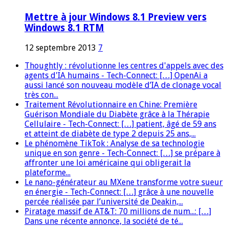
Mettre à jour Windows 8.1 Preview vers
Windows 8.1 RTM
12 septembre 2013
7
Thoughtly : révolutionne les centres d'appels avec des
agents d'IA humains - Tech-Connect: […] OpenAi a
aussi lancé son nouveau modèle d’IA de clonage vocal
très con...
Traitement Révolutionnaire en Chine: Première
Guérison Mondiale du Diabète grâce à la Thérapie
Cellulaire - Tech-Connect: […] patient, âgé de 59 ans
et atteint de diabète de type 2 depuis 25 ans,...
Le phénomène TikTok : Analyse de sa technologie
unique en son genre - Tech-Connect: […] se prépare à
affronter une loi américaine qui obligerait la
plateforme...
Le nano-générateur au MXene transforme votre sueur
en énergie - Tech-Connect: […] grâce à une nouvelle
percée réalisée par l’université de Deakin,...
Piratage massif de AT&T: 70 millions de num...: […]
Dans une récente annonce, la société de té...