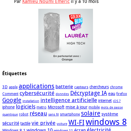
Par
Kamleu Noumi Emeric
il y a 10 mois
Étiquettes
applications
batterie
3D
chercheurs
apple
capteurs
chrome
cybersécurité
Décryptage IA
eau
Comment
firefox
données
Google
intelligence artificielle
internet
installation
iOS 7
logiciels
mise à jour
iphone
Microsoft
metro
mobile
mots de passe
solaire
réseau
système
robot
smartphone
quantique
sans fil
windows 8
WI-FI
vie privée
sécurité
tactile
voiture
électricité
windows 10
écran
Windows 8.1
windows 11