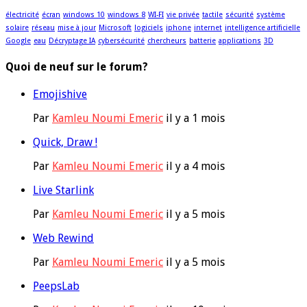
électricité
écran
windows 10
windows 8
WI-FI
vie privée
tactile
sécurité
système
solaire
réseau
mise à jour
Microsoft
logiciels
iphone
internet
intelligence artificielle
Google
eau
Décryptage IA
cybersécurité
chercheurs
batterie
applications
3D
Quoi de neuf sur le forum?
Emojishive
Par
Kamleu Noumi Emeric
il y a 1 mois
Quick, Draw !
Par
Kamleu Noumi Emeric
il y a 4 mois
Live Starlink
Par
Kamleu Noumi Emeric
il y a 5 mois
Web Rewind
Par
Kamleu Noumi Emeric
il y a 5 mois
PeepsLab