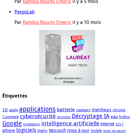
Par
Kamleu Noumi Emeric
il y a 5 mois
PeepsLab
Par
Kamleu Noumi Emeric
il y a 10 mois
Étiquettes
applications
batterie
3D
chercheurs
apple
capteurs
chrome
cybersécurité
Décryptage IA
eau
Comment
firefox
données
Google
intelligence artificielle
internet
installation
iOS 7
logiciels
mise à jour
iphone
Microsoft
metro
mobile
mots de passe