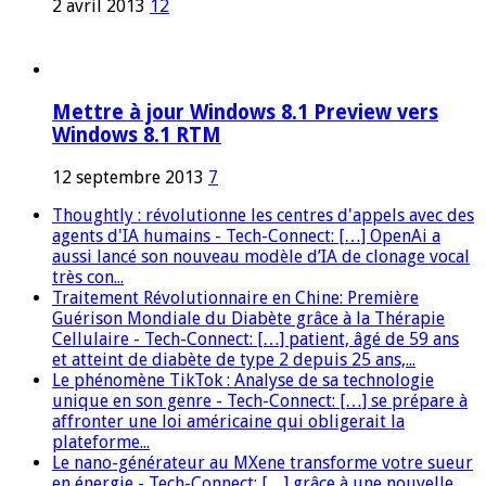
2 avril 2013
12
Mettre à jour Windows 8.1 Preview vers
Windows 8.1 RTM
12 septembre 2013
7
Thoughtly : révolutionne les centres d'appels avec des
agents d'IA humains - Tech-Connect: […] OpenAi a
aussi lancé son nouveau modèle d’IA de clonage vocal
très con...
Traitement Révolutionnaire en Chine: Première
Guérison Mondiale du Diabète grâce à la Thérapie
Cellulaire - Tech-Connect: […] patient, âgé de 59 ans
et atteint de diabète de type 2 depuis 25 ans,...
Le phénomène TikTok : Analyse de sa technologie
unique en son genre - Tech-Connect: […] se prépare à
affronter une loi américaine qui obligerait la
plateforme...
Le nano-générateur au MXene transforme votre sueur
en énergie - Tech-Connect: […] grâce à une nouvelle