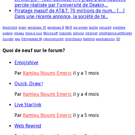
percée réalisée par l’université de Deakin,...
Piratage massif de AT&T: 70 millions de num...: […]
Dans une récente annonce, la société de té...
électricité
écran
windows 10
windows 8
WI-FI
vie privée
tactile
sécurité
système
solaire
réseau
mise à jour
Microsoft
logiciels
iphone
internet
intelligence artificielle
Google
eau
Décryptage IA
cybersécurité
chercheurs
batterie
applications
3D
Quoi de neuf sur le forum?
Emojishive
Par
Kamleu Noumi Emeric
il y a 1 mois
Quick, Draw !
Par
Kamleu Noumi Emeric
il y a 4 mois
Live Starlink
Par
Kamleu Noumi Emeric
il y a 5 mois
Web Rewind