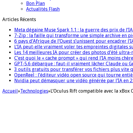
Bon Plan
Actualités Flash
Articles Récents
Meta dégaine Muse Spark 1.1 : la guerre des prix de l’
7-Zip : la faille qui transforme une simple archive en p
6 pays d’Afrique de l’Ouest s’unissent pour encadrer l’I
L’IA peut-elle vraiment voler tes empreintes digitales s
Les 14 meilleures IA pour créer des photos d’été ultra-
C’est quoi le « cache prompt » qui rend l’IA moins chèr
GPT-5.6 débarque : faut-il vraiment lâcher Claude ou G
3 outils gratuits pour transférer vos fichiers plus vite 
OpenReel : l’éditeur vidéo open source qui tourne ent
Nvidia peut démasquer une vidéo générée par l’IA en 22
Accueil
»
Technologies
»
L’Oculus Rift compatible avec la xBox 