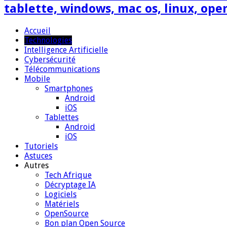
tablette, windows, mac os, linux, ope
Accueil
Technologies
Intelligence Artificielle
Cybersécurité
Télécommunications
Mobile
Smartphones
Android
iOS
Tablettes
Android
iOS
Tutoriels
Astuces
Autres
Tech Afrique
Décryptage IA
Logiciels
Matériels
OpenSource
Bon plan Open Source