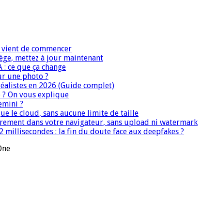
IA vient de commencer
iège, mettez à jour maintenant
A : ce que ça change
ur une photo ?
réalistes en 2026 (Guide complet)
e ? On vous explique
emini ?
que le cloud, sans aucune limite de taille
ièrement dans votre navigateur, sans upload ni watermark
 millisecondes : la fin du doute face aux deepfakes ?
One