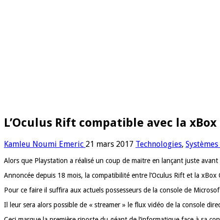
L’Oculus Rift compatible avec la xBox
Kamleu Noumi Emeric
21 mars 2017
Technologies
,
Systèmes 
Alors que Playstation a réalisé un coup de maitre en lançant juste avant 
Annoncée depuis 18 mois, la compatibilité entre l’Oculus Rift et la xBo
Pour ce faire il suffira aux actuels possesseurs de la console de Microso
Il leur sera alors possible de « streamer » le flux vidéo de la console dir
Ceci marque la première riposte du géant de l’informatique face à sa co