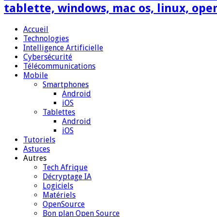
tablette, windows, mac os, linux, ope
Accueil
Technologies
Intelligence Artificielle
Cybersécurité
Télécommunications
Mobile
Smartphones
Android
iOS
Tablettes
Android
iOS
Tutoriels
Astuces
Autres
Tech Afrique
Décryptage IA
Logiciels
Matériels
OpenSource
Bon plan Open Source