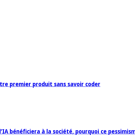
otre premier produit sans savoir coder
IA bénéficiera à la société, pourquoi ce pessimis