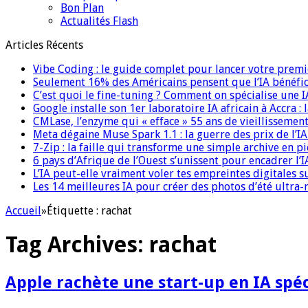
Bon Plan
Actualités Flash
Articles Récents
Vibe Coding : le guide complet pour lancer votre premi
Seulement 16% des Américains pensent que l’IA bénéfici
C’est quoi le fine-tuning ? Comment on spécialise une 
Google installe son 1er laboratoire IA africain à Accra :
CMLase, l’enzyme qui « efface » 55 ans de vieillissement
Meta dégaine Muse Spark 1.1 : la guerre des prix de l’
7-Zip : la faille qui transforme une simple archive en p
6 pays d’Afrique de l’Ouest s’unissent pour encadrer l’I
L’IA peut-elle vraiment voler tes empreintes digitales s
Les 14 meilleures IA pour créer des photos d’été ultra-
Accueil
»
Étiquette :
rachat
Tag Archives:
rachat
Apple rachète une start-up en IA spéc