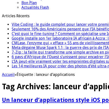
Bon Plan
Actualités Flash
Articles Récents
Vibe Coding : le guide complet pour lancer votre premi
Seulement 16% des Américains pensent que l’IA bénéfici
C’est quoi le fine-tuning ? Comment on spécialise une 
Google installe son 1er laboratoire IA africain à Accra :
CMLase, l’enzyme qui « efface » 55 ans de vieillissement
Meta dégaine Muse Spark 1.1 : la guerre des prix de l’
7-Zip : la faille qui transforme une simple archive en p
6 pays d’Afrique de l’Ouest s’unissent pour encadrer l’I
L’IA peut-elle vraiment voler tes empreintes digitales s
Les 14 meilleures IA pour créer des photos d’été ultra-
Accueil
»
Étiquette :
lanceur d’applications
Tag Archives:
lanceur d’appli
Un lanceur d’applications style iOS 