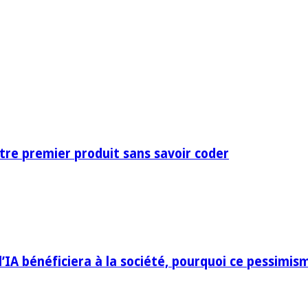
otre premier produit sans savoir coder
IA bénéficiera à la société, pourquoi ce pessimis