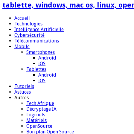
tablette, windows, mac os, linux, ope
Accueil
Technologies
Intelligence Artificielle
Cybersécurité
Télécommunications
Mobile
Smartphones
Android
iOS
Tablettes
Android
iOS
Tutoriels
Astuces
Autres
Tech Afrique
Décryptage IA
Logiciels
Matériels
OpenSource
Bon plan Open Source