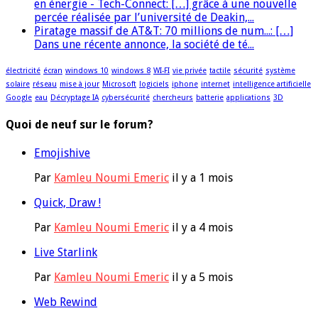
en énergie - Tech-Connect: […] grâce à une nouvelle
percée réalisée par l’université de Deakin,...
Piratage massif de AT&T: 70 millions de num...: […]
Dans une récente annonce, la société de té...
électricité
écran
windows 10
windows 8
WI-FI
vie privée
tactile
sécurité
système
solaire
réseau
mise à jour
Microsoft
logiciels
iphone
internet
intelligence artificielle
Google
eau
Décryptage IA
cybersécurité
chercheurs
batterie
applications
3D
Quoi de neuf sur le forum?
Emojishive
Par
Kamleu Noumi Emeric
il y a 1 mois
Quick, Draw !
Par
Kamleu Noumi Emeric
il y a 4 mois
Live Starlink
Par
Kamleu Noumi Emeric
il y a 5 mois
Web Rewind