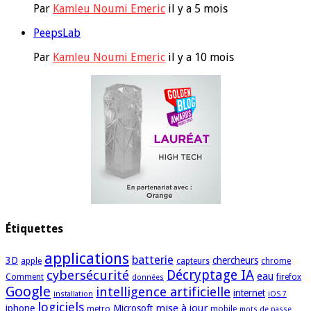
Par
Kamleu Noumi Emeric
il y a 5 mois
PeepsLab
Par
Kamleu Noumi Emeric
il y a 10 mois
Étiquettes
applications
batterie
3D
chercheurs
apple
capteurs
chrome
cybersécurité
Décryptage IA
eau
Comment
firefox
données
Google
intelligence artificielle
internet
installation
iOS 7
logiciels
mise à jour
iphone
Microsoft
metro
mobile
mots de passe