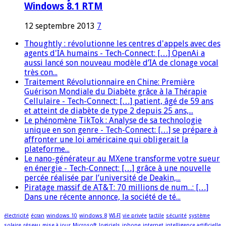
Windows 8.1 RTM
12 septembre 2013
7
Thoughtly : révolutionne les centres d'appels avec des
agents d'IA humains - Tech-Connect: […] OpenAi a
aussi lancé son nouveau modèle d’IA de clonage vocal
très con...
Traitement Révolutionnaire en Chine: Première
Guérison Mondiale du Diabète grâce à la Thérapie
Cellulaire - Tech-Connect: […] patient, âgé de 59 ans
et atteint de diabète de type 2 depuis 25 ans,...
Le phénomène TikTok : Analyse de sa technologie
unique en son genre - Tech-Connect: […] se prépare à
affronter une loi américaine qui obligerait la
plateforme...
Le nano-générateur au MXene transforme votre sueur
en énergie - Tech-Connect: […] grâce à une nouvelle
percée réalisée par l’université de Deakin,...
Piratage massif de AT&T: 70 millions de num...: […]
Dans une récente annonce, la société de té...
électricité
écran
windows 10
windows 8
WI-FI
vie privée
tactile
sécurité
système
solaire
réseau
mise à jour
Microsoft
logiciels
iphone
internet
intelligence artificielle