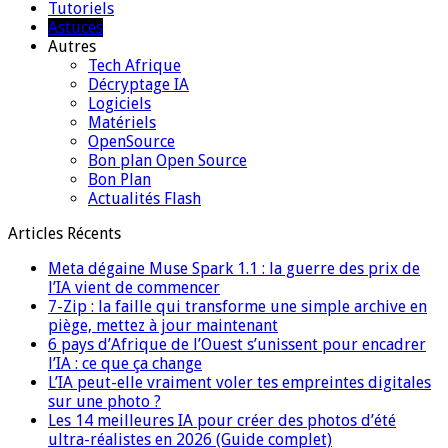
Tutoriels
Astuces
Autres
Tech Afrique
Décryptage IA
Logiciels
Matériels
OpenSource
Bon plan Open Source
Bon Plan
Actualités Flash
Articles Récents
Meta dégaine Muse Spark 1.1 : la guerre des prix de
l’IA vient de commencer
7-Zip : la faille qui transforme une simple archive en
piège, mettez à jour maintenant
6 pays d’Afrique de l’Ouest s’unissent pour encadrer
l’IA : ce que ça change
L’IA peut-elle vraiment voler tes empreintes digitales
sur une photo ?
Les 14 meilleures IA pour créer des photos d’été
ultra-réalistes en 2026 (Guide complet)