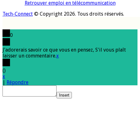
Retrouver emploi en télécommunication
Tech-Connect
© Copyright 2026. Tous droits réservés.
0
J'adorerais savoir ce que vous en pensez, S'il vous plaît
laisser un commentaire.
x
(
)
x
|
Répondre
Insert