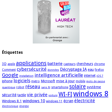
Étiquettes
applications
batterie
3D
chercheurs
apple
capteurs
chrome
cybersécurité
Décryptage IA
eau
Comment
firefox
données
Google
intelligence artificielle
internet
installation
iOS 7
logiciels
mise à jour
iphone
Microsoft
metro
mobile
mots de passe
solaire
réseau
système
robot
smartphone
quantique
sans fil
windows 8
WI-FI
vie privée
sécurité
tactile
voiture
électricité
windows 10
écran
Windows 8.1
windows 11
électronique
énergie