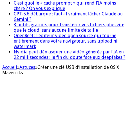
C’est quoi le « cache prompt » qui rend l’IA moins
chère ? On vous explique
GPT-5.6 débarque : faut-il vraiment lâcher Claude ou
Gemini ?
3 outils gratuits pour transférer vos fichiers plus vite
que le cloud, sans aucune limite de taille
OpenReel : l’éditeur vidéo open source qui tourne
entièrement dans votre navigateur, sans upload ni
watermark
Nvidia peut démasquer une vidéo générée par l’IA en
22 millisecondes : la fin du doute face aux deepfakes ?
Accueil
»
Astuces
»
Créer une clé USB d’installation de OS X
Mavericks