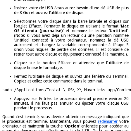
Insérez votre clé USB (vous aurez besoin d’une clé USB de plus
de 8 Go) et ouvrez l’utilitaire de disque.
Sélectionnez votre disque dans la barre latérale et cliquez sur
l’onglet Effacer. Formater le disque en utilisant le format ‘
Mac
OS étendu (journalisé)
‘ et nommez le lecteur ‘
Untitled
‘.
(Note: si vous avez déjà un lecteur ou une partition nommée
‘Untitled’ connecté à votre ordinateur, nommez la clé USB
autrement et changez la variable correspondante à l’étape 5
sinon vous risquez de perdre des données. Il est conseillé de
retirer tout autre disque et équipement connecté à la machine.).
Cliquez sur le bouton Effacer et attendez que l’utilitaire de
disque finisse le formatage.
Fermez l’Utilitaire de disque et ouvrez une fenêtre du Terminal.
Copiez et collez cette commande dans le terminal.
sudo /Applications/Install\ OS\ X\ Mavericks.app/Conten
Appuyez sur Entrée. Le processus devrait prendre environ 20
minutes, il ne faut pas annuler ou éjecter votre disque USB
pendant le processus.
Quand c’est terminé, vous devriez obtenir un message indiquant que
le processus est terminé. Maintenant, vous pouvez
redémarrer
votre
ordinateur et maintenir la touche ‘
Option
‘ enfoncée pour accéder au
menu de démarrage et sélectionnez la clé USB. De là, vous pouvez