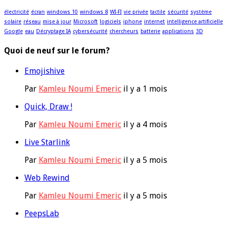
électricité
écran
windows 10
windows 8
WI-FI
vie privée
tactile
sécurité
système
solaire
réseau
mise à jour
Microsoft
logiciels
iphone
internet
intelligence artificielle
Google
eau
Décryptage IA
cybersécurité
chercheurs
batterie
applications
3D
Quoi de neuf sur le forum?
Emojishive
Par
Kamleu Noumi Emeric
il y a 1 mois
Quick, Draw !
Par
Kamleu Noumi Emeric
il y a 4 mois
Live Starlink
Par
Kamleu Noumi Emeric
il y a 5 mois
Web Rewind
Par
Kamleu Noumi Emeric
il y a 5 mois
PeepsLab