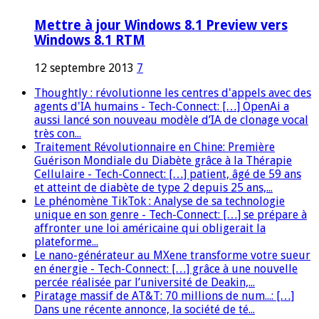
Mettre à jour Windows 8.1 Preview vers
Windows 8.1 RTM
12 septembre 2013
7
Thoughtly : révolutionne les centres d'appels avec des
agents d'IA humains - Tech-Connect: […] OpenAi a
aussi lancé son nouveau modèle d’IA de clonage vocal
très con...
Traitement Révolutionnaire en Chine: Première
Guérison Mondiale du Diabète grâce à la Thérapie
Cellulaire - Tech-Connect: […] patient, âgé de 59 ans
et atteint de diabète de type 2 depuis 25 ans,...
Le phénomène TikTok : Analyse de sa technologie
unique en son genre - Tech-Connect: […] se prépare à
affronter une loi américaine qui obligerait la
plateforme...
Le nano-générateur au MXene transforme votre sueur
en énergie - Tech-Connect: […] grâce à une nouvelle
percée réalisée par l’université de Deakin,...
Piratage massif de AT&T: 70 millions de num...: […]
Dans une récente annonce, la société de té...