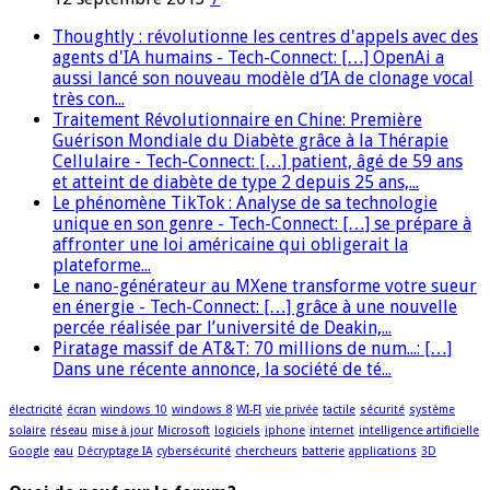
Thoughtly : révolutionne les centres d'appels avec des
agents d'IA humains - Tech-Connect: […] OpenAi a
aussi lancé son nouveau modèle d’IA de clonage vocal
très con...
Traitement Révolutionnaire en Chine: Première
Guérison Mondiale du Diabète grâce à la Thérapie
Cellulaire - Tech-Connect: […] patient, âgé de 59 ans
et atteint de diabète de type 2 depuis 25 ans,...
Le phénomène TikTok : Analyse de sa technologie
unique en son genre - Tech-Connect: […] se prépare à
affronter une loi américaine qui obligerait la
plateforme...
Le nano-générateur au MXene transforme votre sueur
en énergie - Tech-Connect: […] grâce à une nouvelle
percée réalisée par l’université de Deakin,...
Piratage massif de AT&T: 70 millions de num...: […]
Dans une récente annonce, la société de té...
électricité
écran
windows 10
windows 8
WI-FI
vie privée
tactile
sécurité
système
solaire
réseau
mise à jour
Microsoft
logiciels
iphone
internet
intelligence artificielle
Google
eau
Décryptage IA
cybersécurité
chercheurs
batterie
applications
3D