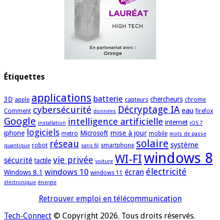
Étiquettes
applications
batterie
3D
chercheurs
apple
capteurs
chrome
cybersécurité
Décryptage IA
eau
Comment
firefox
données
Google
intelligence artificielle
internet
installation
iOS 7
logiciels
mise à jour
iphone
Microsoft
metro
mobile
mots de passe
solaire
réseau
système
robot
smartphone
quantique
sans fil
windows 8
WI-FI
vie privée
sécurité
tactile
voiture
électricité
windows 10
écran
Windows 8.1
windows 11
électronique
énergie
Retrouver emploi en télécommunication
Tech-Connect
© Copyright 2026. Tous droits réservés.