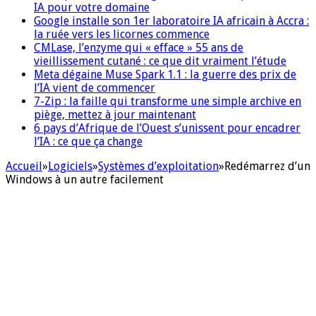
IA pour votre domaine
Google installe son 1er laboratoire IA africain à Accra :
la ruée vers les licornes commence
CMLase, l’enzyme qui « efface » 55 ans de
vieillissement cutané : ce que dit vraiment l’étude
Meta dégaine Muse Spark 1.1 : la guerre des prix de
l’IA vient de commencer
7-Zip : la faille qui transforme une simple archive en
piège, mettez à jour maintenant
6 pays d’Afrique de l’Ouest s’unissent pour encadrer
l’IA : ce que ça change
Accueil
»
Logiciels
»
Systèmes d’exploitation
»
Redémarrez d’un
Windows à un autre facilement