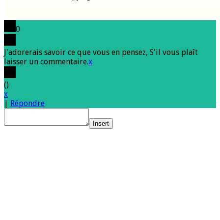
0
J'adorerais savoir ce que vous en pensez, S'il vous plaît
laisser un commentaire.
x
(
)
x
|
Répondre
Insert